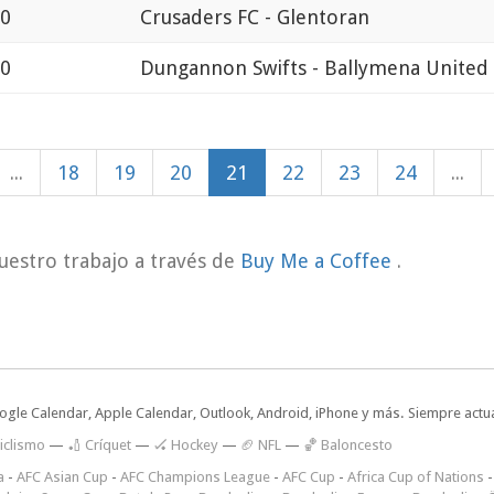
00
Crusaders FC - Glentoran
00
Dungannon Swifts - Ballymena United
...
18
19
20
21
22
23
24
...
uestro trabajo a través de
Buy Me a Coffee
.
oogle Calendar, Apple Calendar, Outlook, Android, iPhone y más. Siempre actua
iclismo
—
🏏 Críquet
—
🏑 Hockey
—
🏈 NFL
—
🏀 Baloncesto
a
-
AFC Asian Cup
-
AFC Champions League
-
AFC Cup
-
Africa Cup of Nations