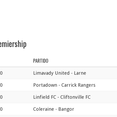
remiership
PARTIDO
00
Limavady United - Larne
00
Portadown - Carrick Rangers
00
Linfield FC - Cliftonville FC
00
Coleraine - Bangor