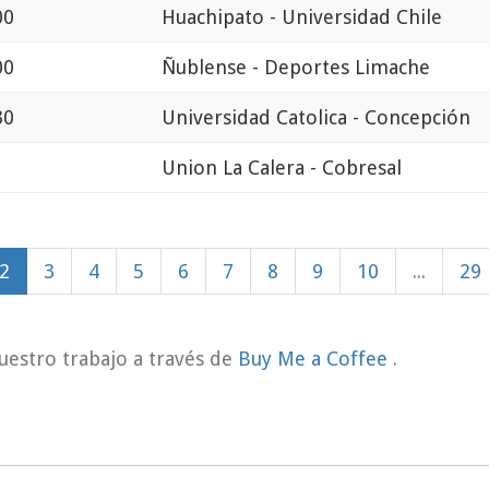
00
Huachipato - Universidad Chile
00
Ñublense - Deportes Limache
30
Universidad Catolica - Concepción
Union La Calera - Cobresal
2
3
4
5
6
7
8
9
10
...
29
uestro trabajo a través de
Buy Me a Coffee
.