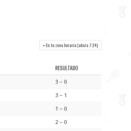
En tu zona horaria (ahora
7:24
)
RESULTADO
3 – 0
3 – 1
1 – 0
2 – 0