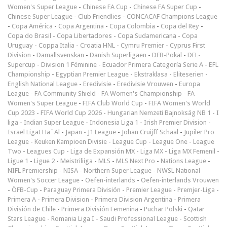
Women's Super League
-
Chinese FA Cup
-
Chinese FA Super Cup
-
Chinese Super League
-
Club Friendlies
-
CONCACAF Champions League
-
Copa América
-
Copa Argentina
-
Copa Colombia
-
Copa del Rey
-
Copa do Brasil
-
Copa Libertadores
-
Copa Sudamericana
-
Copa
Uruguay
-
Coppa Italia
-
Croatia HNL
-
Cymru Premier
-
Cyprus First
Division
-
Damallsvenskan
-
Danish Superligaen
-
DFB-Pokal
-
DFL-
Supercup
-
Division 1 Féminine
-
Ecuador Primera Categoría Serie A
-
EFL
Championship
-
Egyptian Premier League
-
Ekstraklasa
-
Eliteserien
-
English National League
-
Eredivisie
-
Eredivisie Vrouwen
-
Europa
League
-
FA Community Shield
-
FA Women's Championship
-
FA
Women's Super League
-
FIFA Club World Cup
-
FIFA Women's World
Cup 2023
-
FIFA World Cup 2026
-
Hungarian Nemzeti Bajnokság NB 1
-
I
liga
-
Indian Super League
-
Indonesia Liga 1
-
Irish Premier Division
-
Israel Ligat Ha`Al
-
Japan - J1 League
-
Johan Cruijff Schaal
-
Jupiler Pro
League
-
Keuken Kampioen Divisie
-
League Cup
-
League One
-
League
Two
-
Leagues Cup
-
Liga de Expansión MX
-
Liga MX
-
Liga MX Femenil
-
Ligue 1
-
Ligue 2
-
Meistriliiga
-
MLS
-
MLS Next Pro
-
Nations League
-
NIFL Premiership
-
NISA
-
Northern Super League
-
NWSL National
Women's Soccer League
-
Oefen-interlands
-
Oefen-interlands Vrouwen
-
ÖFB-Cup
-
Paraguay Primera División
-
Premier League
-
Premjer-Liga
-
Primera A
-
Primera Division
-
Primera Division Argentina
-
Primera
División de Chile
-
Primera División Femenina
-
Puchar Polski
-
Qatar
Stars League
-
Romania Liga I
-
Saudi Professional League
-
Scottish