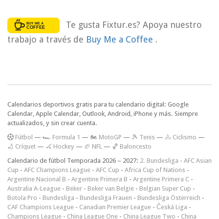
Te gusta Fixtur.es? Apoya nuestro
trabajo a través de
Buy Me a Coffee
.
Calendarios deportivos gratis para tu calendario digital: Google
Calendar, Apple Calendar, Outlook, Android, iPhone y más. Siempre
actualizados, y sin crear cuenta.
F
útbol
—
🏎️ Formula 1
—
🏍 MotoGP
—
🎾 Tenis
—
🚴 Ciclismo
—
🏏 Críquet
—
🏑 Hockey
—
🏈 NFL
—
🏀 Baloncesto
Calendario de fútbol Temporada 2026 – 2027:
2. Bundesliga
-
AFC Asian
Cup
-
AFC Champions League
-
AFC Cup
-
Africa Cup of Nations
-
Argentine Nacional B
-
Argentine Primera B
-
Argentine Primera C
-
Australia A-League
-
Beker
-
Beker van België
-
Belgian Super Cup
-
Botola Pro
-
Bundesliga
-
Bundesliga Frauen
-
Bundesliga Österreich
-
CAF Champions League
-
Canadian Premier League
-
Česká Liga
-
Champions League
-
China League One
-
China League Two
-
China