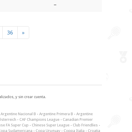
–
36
»
lizados, y sin crear cuenta.
-
Argentine Nacional B
-
Argentine Primera B
-
Argentine
sterreich
-
CAF Champions League
-
Canadian Premier
ese FA Super Cup
-
Chinese Super League
-
Club Friendlies
-
Copa Sudamericana
-
Copa Uruguay
-
Coppa Italia
-
Croatia