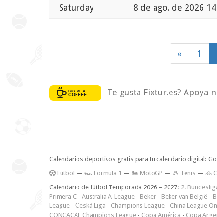
Saturday
8 de ago. de 2026 14
«
1
Te gusta Fixtur.es? Apoya n
Calendarios deportivos gratis para tu calendario digital: G
F
útbol
—
🏎️ Formula 1
—
🏍 MotoGP
—
🎾 Tenis
—
🚴 C
Calendario de fútbol Temporada 2026 – 2027:
2. Bundeslig
Primera C
-
Australia A-League
-
Beker
-
Beker van België
-
B
League
-
Česká Liga
-
Champions League
-
China League O
CONCACAF Champions League
-
Copa América
-
Copa Arge