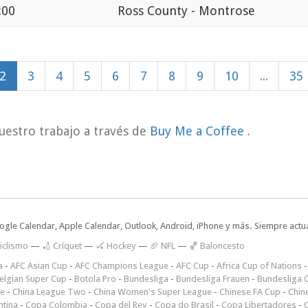
:00
Ross County - Montrose
2
3
4
5
6
7
8
9
10
...
35
uestro trabajo a través de
Buy Me a Coffee
.
oogle Calendar, Apple Calendar, Outlook, Android, iPhone y más. Siempre actua
iclismo
—
🏏 Críquet
—
🏑 Hockey
—
🏈 NFL
—
🏀 Baloncesto
a
-
AFC Asian Cup
-
AFC Champions League
-
AFC Cup
-
Africa Cup of Nations
elgian Super Cup
-
Botola Pro
-
Bundesliga
-
Bundesliga Frauen
-
Bundesliga Ö
ne
-
China League Two
-
China Women's Super League
-
Chinese FA Cup
-
Chin
ntina
-
Copa Colombia
-
Copa del Rey
-
Copa do Brasil
-
Copa Libertadores
-