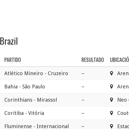
Brazil
PARTIDO
RESULTADO
UBICACI
Atlético Mineiro - Cruzeiro
–
Aren
Bahia - São Paulo
–
Arena
Corinthians - Mirassol
–
Neo Q
Coritiba - Vitória
–
Couto
Fluminense - Internacional
–
Estad