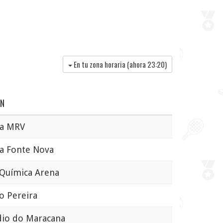
En tu zona horaria (ahora
23:20
)
ÓN
a MRV
 Fonte Nova
uímica Arena
 Pereira
io do Maracana