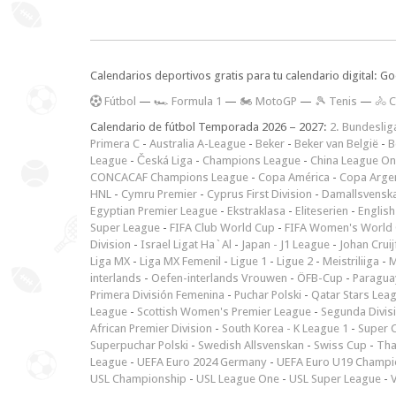
Calendarios deportivos gratis para tu calendario digital: G
F
útbol
—
🏎️ Formula 1
—
🏍 MotoGP
—
🎾 Tenis
—
🚴 C
Calendario de fútbol Temporada 2026 – 2027:
2. Bundeslig
Primera C
-
Australia A-League
-
Beker
-
Beker van België
-
B
League
-
Česká Liga
-
Champions League
-
China League O
CONCACAF Champions League
-
Copa América
-
Copa Arge
HNL
-
Cymru Premier
-
Cyprus First Division
-
Damallsvensk
Egyptian Premier League
-
Ekstraklasa
-
Eliteserien
-
English
Super League
-
FIFA Club World Cup
-
FIFA Women's World 
Division
-
Israel Ligat Ha`Al
-
Japan - J1 League
-
Johan Cruij
Liga MX
-
Liga MX Femenil
-
Ligue 1
-
Ligue 2
-
Meistriliiga
-
M
interlands
-
Oefen-interlands Vrouwen
-
ÖFB-Cup
-
Paraguay
Primera División Femenina
-
Puchar Polski
-
Qatar Stars Lea
League
-
Scottish Women's Premier League
-
Segunda Divis
African Premier Division
-
South Korea - K League 1
-
Super 
Superpuchar Polski
-
Swedish Allsvenskan
-
Swiss Cup
-
Tha
League
-
UEFA Euro 2024 Germany
-
UEFA Euro U19 Champi
USL Championship
-
USL League One
-
USL Super League
-
V