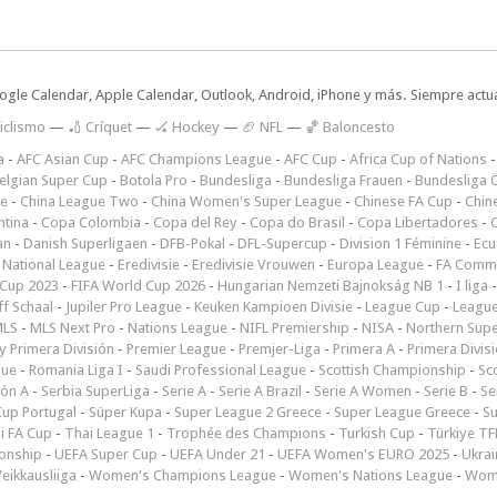
oogle Calendar, Apple Calendar, Outlook, Android, iPhone y más. Siempre actua
iclismo
—
🏏 Críquet
—
🏑 Hockey
—
🏈 NFL
—
🏀 Baloncesto
a
-
AFC Asian Cup
-
AFC Champions League
-
AFC Cup
-
Africa Cup of Nations
elgian Super Cup
-
Botola Pro
-
Bundesliga
-
Bundesliga Frauen
-
Bundesliga Ö
ne
-
China League Two
-
China Women's Super League
-
Chinese FA Cup
-
Chin
ntina
-
Copa Colombia
-
Copa del Rey
-
Copa do Brasil
-
Copa Libertadores
-
an
-
Danish Superligaen
-
DFB-Pokal
-
DFL-Supercup
-
Division 1 Féminine
-
Ecu
 National League
-
Eredivisie
-
Eredivisie Vrouwen
-
Europa League
-
FA Commu
Cup 2023
-
FIFA World Cup 2026
-
Hungarian Nemzeti Bajnokság NB 1
-
I liga
ff Schaal
-
Jupiler Pro League
-
Keuken Kampioen Divisie
-
League Cup
-
Leagu
LS
-
MLS Next Pro
-
Nations League
-
NIFL Premiership
-
NISA
-
Northern Sup
 Primera División
-
Premier League
-
Premjer-Liga
-
Primera A
-
Primera Divis
gue
-
Romania Liga I
-
Saudi Professional League
-
Scottish Championship
-
Sc
ión A
-
Serbia SuperLiga
-
Serie A
-
Serie A Brazil
-
Serie A Women
-
Serie B
-
Se
Cup Portugal
-
Süper Kupa
-
Super League 2 Greece
-
Super League Greece
-
S
i FA Cup
-
Thai League 1
-
Trophée des Champions
-
Turkish Cup
-
Türkiye TFF
onship
-
UEFA Super Cup
-
UEFA Under 21
-
UEFA Women's EURO 2025
-
Ukrai
eikkausliiga
-
Women's Champions League
-
Women's Nations League
-
Wome