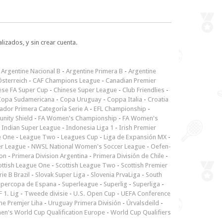
lizados, y sin crear cuenta.
-
Argentine Nacional B
-
Argentine Primera B
-
Argentine
sterreich
-
CAF Champions League
-
Canadian Premier
ese FA Super Cup
-
Chinese Super League
-
Club Friendlies
-
Copa Sudamericana
-
Copa Uruguay
-
Coppa Italia
-
Croatia
ador Primera Categoría Serie A
-
EFL Championship
-
nity Shield
-
FA Women's Championship
-
FA Women's
-
Indian Super League
-
Indonesia Liga 1
-
Irish Premier
e One
-
League Two
-
Leagues Cup
-
Liga de Expansión MX
-
er League
-
NWSL National Women's Soccer League
-
Oefen-
ion
-
Primera Division Argentina
-
Primera División de Chile
-
ottish League One
-
Scottish League Two
-
Scottish Premier
rie B Brazil
-
Slovak Super Liga
-
Slovenia PrvaLiga
-
South
upercopa de Espana
-
Superleague
-
Superlig
-
Superliga
-
 1. Lig
-
Tweede divisie
-
U.S. Open Cup
-
UEFA Conference
ne Premjer Liha
-
Uruguay Primera División
-
Úrvalsdeild
-
n's World Cup Qualification Europe
-
World Cup Qualifiers