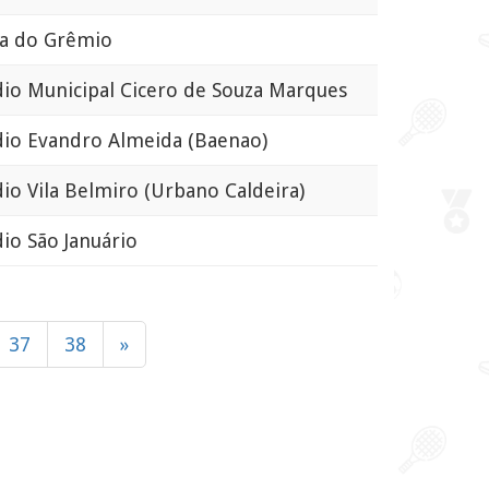
 do Grêmio
o Municipal Cicero de Souza Marques
io Evandro Almeida (Baenao)
o Vila Belmiro (Urbano Caldeira)
o São Januário
37
38
»