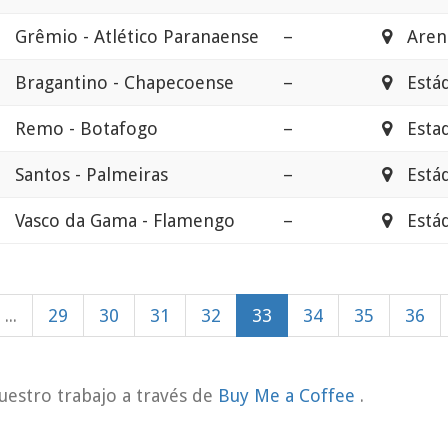
Grêmio - Atlético Paranaense
–
Arena
Bragantino - Chapecoense
–
Estádi
Remo - Botafogo
–
Estad
Santos - Palmeiras
–
Estádi
Vasco da Gama - Flamengo
–
Estádi
...
29
30
31
32
33
34
35
36
uestro trabajo a través de
Buy Me a Coffee
.