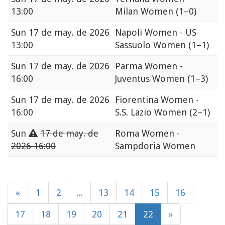
13:00
Milan Women
(1–0)
Sun
17 de may. de 2026
Napoli Women - US
13:00
Sassuolo Women
(1–1)
Sun
17 de may. de 2026
Parma Women -
16:00
Juventus Women
(1–3)
Sun
17 de may. de 2026
Fiorentina Women -
16:00
S.S. Lazio Women
(2–1)
Sun
17 de may. de
Roma Women -
2026 16:00
Sampdoria Women
«
1
2
...
13
14
15
16
17
18
19
20
21
22
»