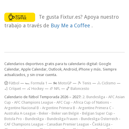
Te gusta Fixtur.es? Apoya nuestro
trabajo a través de
Buy Me a Coffee
.
Calendarios deportivos gratis para tu calendario digital: Google
Calendar, Apple Calendar, Outlook, Android, iPhone y más. Siempre
actualizados, y sin crear cuenta.
F
útbol
—
🏎️ Formula 1
—
🏍 MotoGP
—
🎾 Tenis
—
🚴 Ciclismo
—
🏏 Críquet
—
🏑 Hockey
—
🏈 NFL
—
🏀 Baloncesto
Calendario de fútbol Temporada 2026 – 2027:
2. Bundesliga
-
AFC Asian
Cup
-
AFC Champions League
-
AFC Cup
-
Africa Cup of Nations
-
Argentine Nacional B
-
Argentine Primera B
-
Argentine Primera C
-
Australia A-League
-
Beker
-
Beker van België
-
Belgian Super Cup
-
Botola Pro
-
Bundesliga
-
Bundesliga Frauen
-
Bundesliga Österreich
-
CAF Champions League
-
Canadian Premier League
-
Česká Liga
-