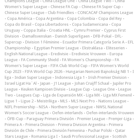
Champions League
-
China League One
-
China League Two
-
China
Women's Super League
-
Chinese FA Cup
-
Chinese FA Super Cup
-
Chinese Super League
-
Club Friendlies
-
CONCACAF Champions League
-
Copa América
-
Copa Argentina
-
Copa Colombia
-
Copa del Rey
-
Copa do Brasil
-
Copa Libertadores
-
Copa Sudamericana
-
Copa
Uruguay
-
Coppa Italia
-
Croatia HNL
-
Cymru Premier
-
Cyprus First
Division
-
Damallsvenskan
-
Danish Superligaen
-
DFB-Pokal
-
DFL-
Supercup
-
Division 1 Féminine
-
Ecuador Primera Categoría Serie A
-
EFL
Championship
-
Egyptian Premier League
-
Ekstraklasa
-
Eliteserien
-
English National League
-
Eredivisie
-
Eredivisie Vrouwen
-
Europa
League
-
FA Community Shield
-
FA Women's Championship
-
FA
Women's Super League
-
FIFA Club World Cup
-
FIFA Women's World
Cup 2023
-
FIFA World Cup 2026
-
Hungarian Nemzeti Bajnokság NB 1
-
I
liga
-
Indian Super League
-
Indonesia Liga 1
-
Irish Premier Division
-
Israel Ligat Ha`Al
-
Japan - J1 League
-
Johan Cruijff Schaal
-
Jupiler Pro
League
-
Keuken Kampioen Divisie
-
League Cup
-
League One
-
League
Two
-
Leagues Cup
-
Liga de Expansión MX
-
Liga MX
-
Liga MX Femenil
-
Ligue 1
-
Ligue 2
-
Meistriliiga
-
MLS
-
MLS Next Pro
-
Nations League
-
NIFL Premiership
-
NISA
-
Northern Super League
-
NWSL National
Women's Soccer League
-
Oefen-interlands
-
Oefen-interlands Vrouwen
-
ÖFB-Cup
-
Paraguay Primera División
-
Premier League
-
Premjer-Liga
-
Primera A
-
Primera Division
-
Primera Division Argentina
-
Primera
División de Chile
-
Primera División Femenina
-
Puchar Polski
-
Qatar
Stars League
-
Romania Liga I
-
Saudi Professional League
-
Scottish