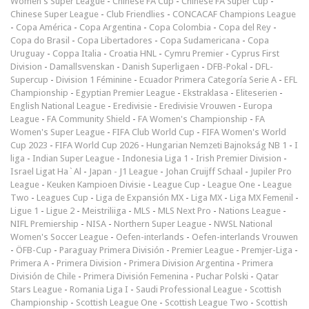
Women's Super League
-
Chinese FA Cup
-
Chinese FA Super Cup
-
Chinese Super League
-
Club Friendlies
-
CONCACAF Champions League
-
Copa América
-
Copa Argentina
-
Copa Colombia
-
Copa del Rey
-
Copa do Brasil
-
Copa Libertadores
-
Copa Sudamericana
-
Copa
Uruguay
-
Coppa Italia
-
Croatia HNL
-
Cymru Premier
-
Cyprus First
Division
-
Damallsvenskan
-
Danish Superligaen
-
DFB-Pokal
-
DFL-
Supercup
-
Division 1 Féminine
-
Ecuador Primera Categoría Serie A
-
EFL
Championship
-
Egyptian Premier League
-
Ekstraklasa
-
Eliteserien
-
English National League
-
Eredivisie
-
Eredivisie Vrouwen
-
Europa
League
-
FA Community Shield
-
FA Women's Championship
-
FA
Women's Super League
-
FIFA Club World Cup
-
FIFA Women's World
Cup 2023
-
FIFA World Cup 2026
-
Hungarian Nemzeti Bajnokság NB 1
-
I
liga
-
Indian Super League
-
Indonesia Liga 1
-
Irish Premier Division
-
Israel Ligat Ha`Al
-
Japan - J1 League
-
Johan Cruijff Schaal
-
Jupiler Pro
League
-
Keuken Kampioen Divisie
-
League Cup
-
League One
-
League
Two
-
Leagues Cup
-
Liga de Expansión MX
-
Liga MX
-
Liga MX Femenil
-
Ligue 1
-
Ligue 2
-
Meistriliiga
-
MLS
-
MLS Next Pro
-
Nations League
-
NIFL Premiership
-
NISA
-
Northern Super League
-
NWSL National
Women's Soccer League
-
Oefen-interlands
-
Oefen-interlands Vrouwen
-
ÖFB-Cup
-
Paraguay Primera División
-
Premier League
-
Premjer-Liga
-
Primera A
-
Primera Division
-
Primera Division Argentina
-
Primera
División de Chile
-
Primera División Femenina
-
Puchar Polski
-
Qatar
Stars League
-
Romania Liga I
-
Saudi Professional League
-
Scottish
Championship
-
Scottish League One
-
Scottish League Two
-
Scottish