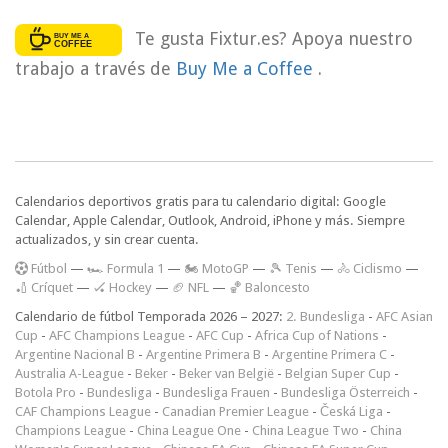
Te gusta Fixtur.es? Apoya nuestro
trabajo a través de
Buy Me a Coffee
.
Calendarios deportivos gratis para tu calendario digital: Google
Calendar, Apple Calendar, Outlook, Android, iPhone y más. Siempre
actualizados, y sin crear cuenta.
F
útbol
—
🏎️ Formula 1
—
🏍 MotoGP
—
🎾 Tenis
—
🚴 Ciclismo
—
🏏 Críquet
—
🏑 Hockey
—
🏈 NFL
—
🏀 Baloncesto
Calendario de fútbol Temporada 2026 – 2027:
2. Bundesliga
-
AFC Asian
Cup
-
AFC Champions League
-
AFC Cup
-
Africa Cup of Nations
-
Argentine Nacional B
-
Argentine Primera B
-
Argentine Primera C
-
Australia A-League
-
Beker
-
Beker van België
-
Belgian Super Cup
-
Botola Pro
-
Bundesliga
-
Bundesliga Frauen
-
Bundesliga Österreich
-
CAF Champions League
-
Canadian Premier League
-
Česká Liga
-
Champions League
-
China League One
-
China League Two
-
China