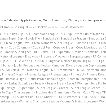
oogle Calendar, Apple Calendar, Outlook, Android, iPhone y más. Siempre actua
iclismo
—
🏏 Críquet
—
🏑 Hockey
—
🏈 NFL
—
🏀 Baloncesto
a
-
AFC Asian Cup
-
AFC Champions League
-
AFC Cup
-
Africa Cup of Nations
elgian Super Cup
-
Botola Pro
-
Bundesliga
-
Bundesliga Frauen
-
Bundesliga Ö
ne
-
China League Two
-
China Women's Super League
-
Chinese FA Cup
-
Chin
ntina
-
Copa Colombia
-
Copa del Rey
-
Copa do Brasil
-
Copa Libertadores
-
an
-
Danish Superligaen
-
DFB-Pokal
-
DFL-Supercup
-
Division 1 Féminine
-
Ecu
 National League
-
Eredivisie
-
Eredivisie Vrouwen
-
Europa League
-
FA Commu
Cup 2023
-
FIFA World Cup 2026
-
Hungarian Nemzeti Bajnokság NB 1
-
I liga
ff Schaal
-
Jupiler Pro League
-
Keuken Kampioen Divisie
-
League Cup
-
Leagu
LS
-
MLS Next Pro
-
Nations League
-
NIFL Premiership
-
NISA
-
Northern Sup
 Primera División
-
Premier League
-
Premjer-Liga
-
Primera A
-
Primera Divis
gue
-
Romania Liga I
-
Saudi Professional League
-
Scottish Championship
-
Sc
ión A
-
Serbia SuperLiga
-
Serie A
-
Serie A Brazil
-
Serie A Women
-
Serie B
-
Se
Cup Portugal
-
Süper Kupa
-
Super League 2 Greece
-
Super League Greece
-
S
i FA Cup
-
Thai League 1
-
Trophée des Champions
-
Turkish Cup
-
Türkiye TFF
onship
-
UEFA Super Cup
-
UEFA Under 21
-
UEFA Women's EURO 2025
-
Ukrai
eikkausliiga
-
Women's Champions League
-
Women's Nations League
-
Wome