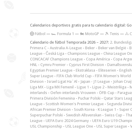
Calendarios deportivos gratis para tu calendario digital: G
F
útbol
—
🏎️ Formula 1
—
🏍 MotoGP
—
🎾 Tenis
—
🚴 C
Calendario de fútbol Temporada 2026 – 2027:
2. Bundeslig
Primera C
-
Australia A-League
-
Beker
-
Beker van België
-
B
League
-
Česká Liga
-
Champions League
-
China League O
CONCACAF Champions League
-
Copa América
-
Copa Arge
HNL
-
Cymru Premier
-
Cyprus First Division
-
Damallsvensk
Egyptian Premier League
-
Ekstraklasa
-
Eliteserien
-
English
Super League
-
FIFA Club World Cup
-
FIFA Women's World 
Division
-
Israel Ligat Ha`Al
-
Japan - J1 League
-
Johan Cruij
Liga MX
-
Liga MX Femenil
-
Ligue 1
-
Ligue 2
-
Meistriliiga
-
M
interlands
-
Oefen-interlands Vrouwen
-
ÖFB-Cup
-
Paraguay
Primera División Femenina
-
Puchar Polski
-
Qatar Stars Lea
League
-
Scottish Women's Premier League
-
Segunda Divis
African Premier Division
-
South Korea - K League 1
-
Super 
Superpuchar Polski
-
Swedish Allsvenskan
-
Swiss Cup
-
Tha
League
-
UEFA Euro 2024 Germany
-
UEFA Euro U19 Champi
USL Championship
-
USL League One
-
USL Super League
-
V