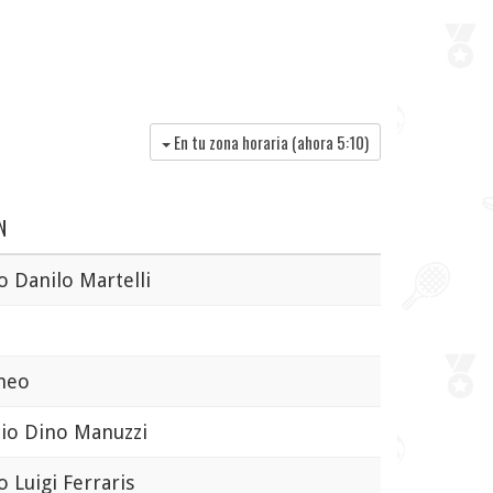
En tu zona horaria (ahora
5:10
)
N
 Danilo Martelli
neo
o Dino Manuzzi
 Luigi Ferraris