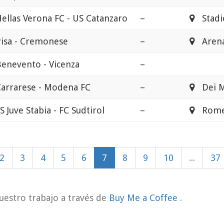
ellas Verona FC - US Catanzaro
–
Stadio
Pisa - Cremonese
–
Arena 
enevento - Vicenza
–
Carrarese - Modena FC
–
Dei M
S Juve Stabia - FC Sudtirol
–
Romeo
2
3
4
5
6
7
8
9
10
...
37
uestro trabajo a través de
Buy Me a Coffee
.