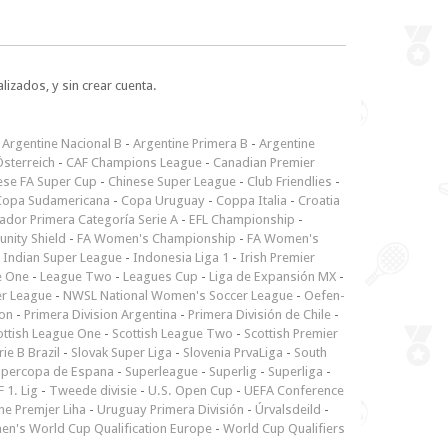
lizados, y sin crear cuenta.
-
Argentine Nacional B
-
Argentine Primera B
-
Argentine
sterreich
-
CAF Champions League
-
Canadian Premier
ese FA Super Cup
-
Chinese Super League
-
Club Friendlies
-
Copa Sudamericana
-
Copa Uruguay
-
Coppa Italia
-
Croatia
ador Primera Categoría Serie A
-
EFL Championship
-
nity Shield
-
FA Women's Championship
-
FA Women's
-
Indian Super League
-
Indonesia Liga 1
-
Irish Premier
e One
-
League Two
-
Leagues Cup
-
Liga de Expansión MX
-
er League
-
NWSL National Women's Soccer League
-
Oefen-
ion
-
Primera Division Argentina
-
Primera División de Chile
-
ottish League One
-
Scottish League Two
-
Scottish Premier
rie B Brazil
-
Slovak Super Liga
-
Slovenia PrvaLiga
-
South
upercopa de Espana
-
Superleague
-
Superlig
-
Superliga
-
 1. Lig
-
Tweede divisie
-
U.S. Open Cup
-
UEFA Conference
ne Premjer Liha
-
Uruguay Primera División
-
Úrvalsdeild
-
n's World Cup Qualification Europe
-
World Cup Qualifiers