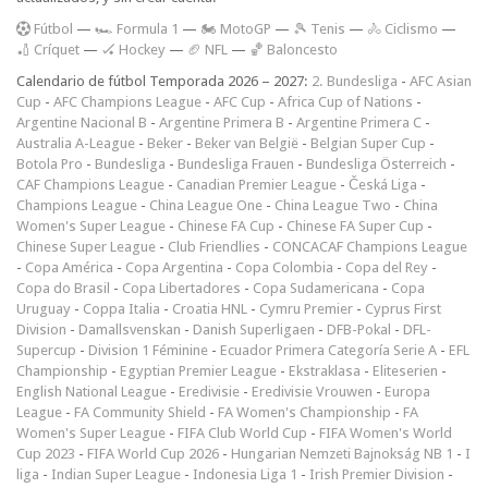
F
útbol
—
🏎️ Formula 1
—
🏍 MotoGP
—
🎾 Tenis
—
🚴 Ciclismo
—
🏏 Críquet
—
🏑 Hockey
—
🏈 NFL
—
🏀 Baloncesto
Calendario de fútbol Temporada 2026 – 2027:
2. Bundesliga
-
AFC Asian
Cup
-
AFC Champions League
-
AFC Cup
-
Africa Cup of Nations
-
Argentine Nacional B
-
Argentine Primera B
-
Argentine Primera C
-
Australia A-League
-
Beker
-
Beker van België
-
Belgian Super Cup
-
Botola Pro
-
Bundesliga
-
Bundesliga Frauen
-
Bundesliga Österreich
-
CAF Champions League
-
Canadian Premier League
-
Česká Liga
-
Champions League
-
China League One
-
China League Two
-
China
Women's Super League
-
Chinese FA Cup
-
Chinese FA Super Cup
-
Chinese Super League
-
Club Friendlies
-
CONCACAF Champions League
-
Copa América
-
Copa Argentina
-
Copa Colombia
-
Copa del Rey
-
Copa do Brasil
-
Copa Libertadores
-
Copa Sudamericana
-
Copa
Uruguay
-
Coppa Italia
-
Croatia HNL
-
Cymru Premier
-
Cyprus First
Division
-
Damallsvenskan
-
Danish Superligaen
-
DFB-Pokal
-
DFL-
Supercup
-
Division 1 Féminine
-
Ecuador Primera Categoría Serie A
-
EFL
Championship
-
Egyptian Premier League
-
Ekstraklasa
-
Eliteserien
-
English National League
-
Eredivisie
-
Eredivisie Vrouwen
-
Europa
League
-
FA Community Shield
-
FA Women's Championship
-
FA
Women's Super League
-
FIFA Club World Cup
-
FIFA Women's World
Cup 2023
-
FIFA World Cup 2026
-
Hungarian Nemzeti Bajnokság NB 1
-
I
liga
-
Indian Super League
-
Indonesia Liga 1
-
Irish Premier Division
-