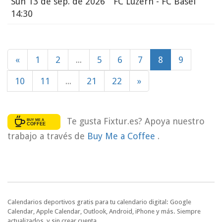
Sun
13 de sep. de 2026
FC Luzern - FC Basel
14:30
«
1
2
...
5
6
7
8
9
10
11
...
21
22
»
Te gusta Fixtur.es? Apoya nuestro
trabajo a través de
Buy Me a Coffee
.
Calendarios deportivos gratis para tu calendario digital: Google
Calendar, Apple Calendar, Outlook, Android, iPhone y más. Siempre
actualizados, y sin crear cuenta.