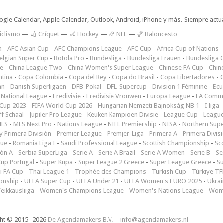
oogle Calendar, Apple Calendar, Outlook, Android, iPhone y más. Siempre actua
iclismo
—
🏏 Críquet
—
🏑 Hockey
—
🏈 NFL
—
🏀 Baloncesto
a
-
AFC Asian Cup
-
AFC Champions League
-
AFC Cup
-
Africa Cup of Nations
elgian Super Cup
-
Botola Pro
-
Bundesliga
-
Bundesliga Frauen
-
Bundesliga Ö
ne
-
China League Two
-
China Women's Super League
-
Chinese FA Cup
-
Chin
ntina
-
Copa Colombia
-
Copa del Rey
-
Copa do Brasil
-
Copa Libertadores
-
an
-
Danish Superligaen
-
DFB-Pokal
-
DFL-Supercup
-
Division 1 Féminine
-
Ecu
 National League
-
Eredivisie
-
Eredivisie Vrouwen
-
Europa League
-
FA Commu
Cup 2023
-
FIFA World Cup 2026
-
Hungarian Nemzeti Bajnokság NB 1
-
I liga
ff Schaal
-
Jupiler Pro League
-
Keuken Kampioen Divisie
-
League Cup
-
Leagu
LS
-
MLS Next Pro
-
Nations League
-
NIFL Premiership
-
NISA
-
Northern Sup
 Primera División
-
Premier League
-
Premjer-Liga
-
Primera A
-
Primera Divis
gue
-
Romania Liga I
-
Saudi Professional League
-
Scottish Championship
-
Sc
ión A
-
Serbia SuperLiga
-
Serie A
-
Serie A Brazil
-
Serie A Women
-
Serie B
-
Se
Cup Portugal
-
Süper Kupa
-
Super League 2 Greece
-
Super League Greece
-
S
i FA Cup
-
Thai League 1
-
Trophée des Champions
-
Turkish Cup
-
Türkiye TFF
onship
-
UEFA Super Cup
-
UEFA Under 21
-
UEFA Women's EURO 2025
-
Ukrai
eikkausliiga
-
Women's Champions League
-
Women's Nations League
-
Wome
ght © 2015–2026
De Agendamakers B.V.
–
info@agendamakers.nl