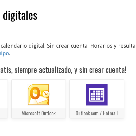
 digitales
 calendario digital. Sin crear cuenta. Horarios y resul
uipo
.
atis, siempre actualizado, y sin crear cuenta!
Microsoft Outlook
Outlook.com / Hotmail