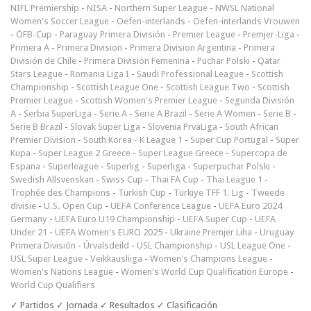
NIFL Premiership
-
NISA
-
Northern Super League
-
NWSL National
Women's Soccer League
-
Oefen-interlands
-
Oefen-interlands Vrouwen
-
ÖFB-Cup
-
Paraguay Primera División
-
Premier League
-
Premjer-Liga
-
Primera A
-
Primera Division
-
Primera Division Argentina
-
Primera
División de Chile
-
Primera División Femenina
-
Puchar Polski
-
Qatar
Stars League
-
Romania Liga I
-
Saudi Professional League
-
Scottish
Championship
-
Scottish League One
-
Scottish League Two
-
Scottish
Premier League
-
Scottish Women's Premier League
-
Segunda División
A
-
Serbia SuperLiga
-
Serie A
-
Serie A Brazil
-
Serie A Women
-
Serie B
-
Serie B Brazil
-
Slovak Super Liga
-
Slovenia PrvaLiga
-
South African
Premier Division
-
South Korea - K League 1
-
Super Cup Portugal
-
Süper
Kupa
-
Super League 2 Greece
-
Super League Greece
-
Supercopa de
Espana
-
Superleague
-
Superlig
-
Superliga
-
Superpuchar Polski
-
Swedish Allsvenskan
-
Swiss Cup
-
Thai FA Cup
-
Thai League 1
-
Trophée des Champions
-
Turkish Cup
-
Türkiye TFF 1. Lig
-
Tweede
divisie
-
U.S. Open Cup
-
UEFA Conference League
-
UEFA Euro 2024
Germany
-
UEFA Euro U19 Championship
-
UEFA Super Cup
-
UEFA
Under 21
-
UEFA Women's EURO 2025
-
Ukraine Premjer Liha
-
Uruguay
Primera División
-
Úrvalsdeild
-
USL Championship
-
USL League One
-
USL Super League
-
Veikkausliiga
-
Women's Champions League
-
Women's Nations League
-
Women's World Cup Qualification Europe
-
World Cup Qualifiers
✓ Partidos ✓ Jornada ✓ Resultados ✓ Clasificación