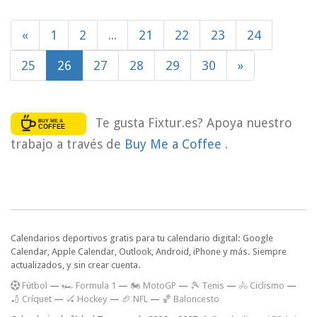
«
1
2
...
21
22
23
24
25
26
27
28
29
30
»
Te gusta Fixtur.es? Apoya nuestro
trabajo a través de
Buy Me a Coffee
.
Calendarios deportivos gratis para tu calendario digital: Google
Calendar, Apple Calendar, Outlook, Android, iPhone y más. Siempre
actualizados, y sin crear cuenta.
F
útbol
—
🏎️ Formula 1
—
🏍 MotoGP
—
🎾 Tenis
—
🚴 Ciclismo
—
🏏 Críquet
—
🏑 Hockey
—
🏈 NFL
—
🏀 Baloncesto