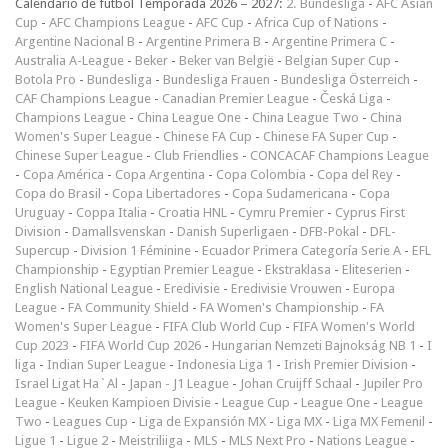
Calendario de fútbol Temporada 2026 – 2027:
2. Bundesliga
-
AFC Asian
Cup
-
AFC Champions League
-
AFC Cup
-
Africa Cup of Nations
-
Argentine Nacional B
-
Argentine Primera B
-
Argentine Primera C
-
Australia A-League
-
Beker
-
Beker van België
-
Belgian Super Cup
-
Botola Pro
-
Bundesliga
-
Bundesliga Frauen
-
Bundesliga Österreich
-
CAF Champions League
-
Canadian Premier League
-
Česká Liga
-
Champions League
-
China League One
-
China League Two
-
China
Women's Super League
-
Chinese FA Cup
-
Chinese FA Super Cup
-
Chinese Super League
-
Club Friendlies
-
CONCACAF Champions League
-
Copa América
-
Copa Argentina
-
Copa Colombia
-
Copa del Rey
-
Copa do Brasil
-
Copa Libertadores
-
Copa Sudamericana
-
Copa
Uruguay
-
Coppa Italia
-
Croatia HNL
-
Cymru Premier
-
Cyprus First
Division
-
Damallsvenskan
-
Danish Superligaen
-
DFB-Pokal
-
DFL-
Supercup
-
Division 1 Féminine
-
Ecuador Primera Categoría Serie A
-
EFL
Championship
-
Egyptian Premier League
-
Ekstraklasa
-
Eliteserien
-
English National League
-
Eredivisie
-
Eredivisie Vrouwen
-
Europa
League
-
FA Community Shield
-
FA Women's Championship
-
FA
Women's Super League
-
FIFA Club World Cup
-
FIFA Women's World
Cup 2023
-
FIFA World Cup 2026
-
Hungarian Nemzeti Bajnokság NB 1
-
I
liga
-
Indian Super League
-
Indonesia Liga 1
-
Irish Premier Division
-
Israel Ligat Ha`Al
-
Japan - J1 League
-
Johan Cruijff Schaal
-
Jupiler Pro
League
-
Keuken Kampioen Divisie
-
League Cup
-
League One
-
League
Two
-
Leagues Cup
-
Liga de Expansión MX
-
Liga MX
-
Liga MX Femenil
-
Ligue 1
-
Ligue 2
-
Meistriliiga
-
MLS
-
MLS Next Pro
-
Nations League
-