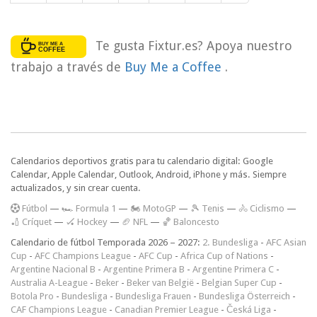
Te gusta Fixtur.es? Apoya nuestro
trabajo a través de
Buy Me a Coffee
.
Calendarios deportivos gratis para tu calendario digital: Google
Calendar, Apple Calendar, Outlook, Android, iPhone y más. Siempre
actualizados, y sin crear cuenta.
F
útbol
—
🏎️ Formula 1
—
🏍 MotoGP
—
🎾 Tenis
—
🚴 Ciclismo
—
🏏 Críquet
—
🏑 Hockey
—
🏈 NFL
—
🏀 Baloncesto
Calendario de fútbol Temporada 2026 – 2027:
2. Bundesliga
-
AFC Asian
Cup
-
AFC Champions League
-
AFC Cup
-
Africa Cup of Nations
-
Argentine Nacional B
-
Argentine Primera B
-
Argentine Primera C
-
Australia A-League
-
Beker
-
Beker van België
-
Belgian Super Cup
-
Botola Pro
-
Bundesliga
-
Bundesliga Frauen
-
Bundesliga Österreich
-
CAF Champions League
-
Canadian Premier League
-
Česká Liga
-