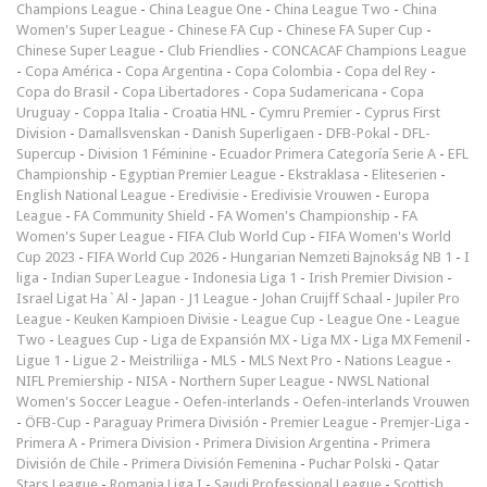
Champions League
-
China League One
-
China League Two
-
China
Women's Super League
-
Chinese FA Cup
-
Chinese FA Super Cup
-
Chinese Super League
-
Club Friendlies
-
CONCACAF Champions League
-
Copa América
-
Copa Argentina
-
Copa Colombia
-
Copa del Rey
-
Copa do Brasil
-
Copa Libertadores
-
Copa Sudamericana
-
Copa
Uruguay
-
Coppa Italia
-
Croatia HNL
-
Cymru Premier
-
Cyprus First
Division
-
Damallsvenskan
-
Danish Superligaen
-
DFB-Pokal
-
DFL-
Supercup
-
Division 1 Féminine
-
Ecuador Primera Categoría Serie A
-
EFL
Championship
-
Egyptian Premier League
-
Ekstraklasa
-
Eliteserien
-
English National League
-
Eredivisie
-
Eredivisie Vrouwen
-
Europa
League
-
FA Community Shield
-
FA Women's Championship
-
FA
Women's Super League
-
FIFA Club World Cup
-
FIFA Women's World
Cup 2023
-
FIFA World Cup 2026
-
Hungarian Nemzeti Bajnokság NB 1
-
I
liga
-
Indian Super League
-
Indonesia Liga 1
-
Irish Premier Division
-
Israel Ligat Ha`Al
-
Japan - J1 League
-
Johan Cruijff Schaal
-
Jupiler Pro
League
-
Keuken Kampioen Divisie
-
League Cup
-
League One
-
League
Two
-
Leagues Cup
-
Liga de Expansión MX
-
Liga MX
-
Liga MX Femenil
-
Ligue 1
-
Ligue 2
-
Meistriliiga
-
MLS
-
MLS Next Pro
-
Nations League
-
NIFL Premiership
-
NISA
-
Northern Super League
-
NWSL National
Women's Soccer League
-
Oefen-interlands
-
Oefen-interlands Vrouwen
-
ÖFB-Cup
-
Paraguay Primera División
-
Premier League
-
Premjer-Liga
-
Primera A
-
Primera Division
-
Primera Division Argentina
-
Primera
División de Chile
-
Primera División Femenina
-
Puchar Polski
-
Qatar
Stars League
-
Romania Liga I
-
Saudi Professional League
-
Scottish