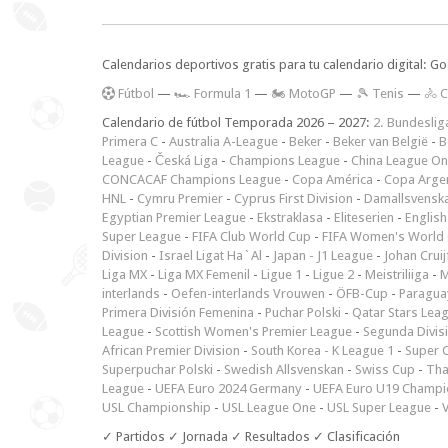
Calendarios deportivos gratis para tu calendario digital: G
F
útbol
—
🏎️ Formula 1
—
🏍 MotoGP
—
🎾 Tenis
—
🚴 C
Calendario de fútbol Temporada 2026 – 2027:
2. Bundeslig
Primera C
-
Australia A-League
-
Beker
-
Beker van België
-
B
League
-
Česká Liga
-
Champions League
-
China League O
CONCACAF Champions League
-
Copa América
-
Copa Arge
HNL
-
Cymru Premier
-
Cyprus First Division
-
Damallsvensk
Egyptian Premier League
-
Ekstraklasa
-
Eliteserien
-
English
Super League
-
FIFA Club World Cup
-
FIFA Women's World 
Division
-
Israel Ligat Ha`Al
-
Japan - J1 League
-
Johan Cruij
Liga MX
-
Liga MX Femenil
-
Ligue 1
-
Ligue 2
-
Meistriliiga
-
M
interlands
-
Oefen-interlands Vrouwen
-
ÖFB-Cup
-
Paraguay
Primera División Femenina
-
Puchar Polski
-
Qatar Stars Lea
League
-
Scottish Women's Premier League
-
Segunda Divis
African Premier Division
-
South Korea - K League 1
-
Super 
Superpuchar Polski
-
Swedish Allsvenskan
-
Swiss Cup
-
Tha
League
-
UEFA Euro 2024 Germany
-
UEFA Euro U19 Champi
USL Championship
-
USL League One
-
USL Super League
-
V
✓ Partidos ✓ Jornada ✓ Resultados ✓ Clasificación