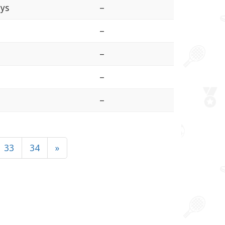
oys
–
–
–
–
–
33
34
»