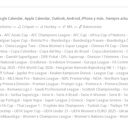
oogle Calendar, Apple Calendar, Outlook, Android, iPhone y más. Siempre actua
iclismo
—
🏏 Críquet
—
🏑 Hockey
—
🏈 NFL
—
🏀 Baloncesto
a
-
AFC Asian Cup
-
AFC Champions League
-
AFC Cup
-
Africa Cup of Nations
elgian Super Cup
-
Botola Pro
-
Bundesliga
-
Bundesliga Frauen
-
Bundesliga Ö
ne
-
China League Two
-
China Women's Super League
-
Chinese FA Cup
-
Chin
ntina
-
Copa Colombia
-
Copa del Rey
-
Copa do Brasil
-
Copa Libertadores
-
an
-
Danish Superligaen
-
DFB-Pokal
-
DFL-Supercup
-
Division 1 Féminine
-
Ecu
 National League
-
Eredivisie
-
Eredivisie Vrouwen
-
Europa League
-
FA Commu
Cup 2023
-
FIFA World Cup 2026
-
Hungarian Nemzeti Bajnokság NB 1
-
I liga
ff Schaal
-
Jupiler Pro League
-
Keuken Kampioen Divisie
-
League Cup
-
Leagu
LS
-
MLS Next Pro
-
Nations League
-
NIFL Premiership
-
NISA
-
Northern Sup
 Primera División
-
Premier League
-
Premjer-Liga
-
Primera A
-
Primera Divis
gue
-
Romania Liga I
-
Saudi Professional League
-
Scottish Championship
-
Sc
ión A
-
Serbia SuperLiga
-
Serie A
-
Serie A Brazil
-
Serie A Women
-
Serie B
-
Se
Cup Portugal
-
Süper Kupa
-
Super League 2 Greece
-
Super League Greece
-
S
i FA Cup
-
Thai League 1
-
Trophée des Champions
-
Turkish Cup
-
Türkiye TFF
onship
-
UEFA Super Cup
-
UEFA Under 21
-
UEFA Women's EURO 2025
-
Ukrai
eikkausliiga
-
Women's Champions League
-
Women's Nations League
-
Wome