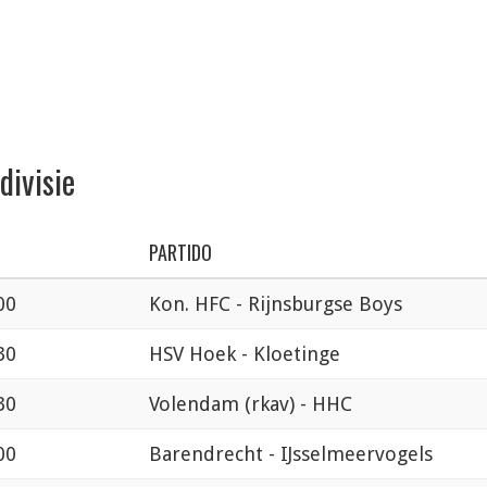
divisie
PARTIDO
00
Kon. HFC - Rijnsburgse Boys
30
HSV Hoek - Kloetinge
30
Volendam (rkav) - HHC
00
Barendrecht - IJsselmeervogels