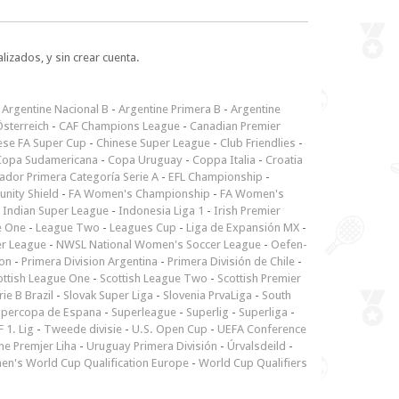
lizados, y sin crear cuenta.
-
Argentine Nacional B
-
Argentine Primera B
-
Argentine
sterreich
-
CAF Champions League
-
Canadian Premier
ese FA Super Cup
-
Chinese Super League
-
Club Friendlies
-
Copa Sudamericana
-
Copa Uruguay
-
Coppa Italia
-
Croatia
ador Primera Categoría Serie A
-
EFL Championship
-
nity Shield
-
FA Women's Championship
-
FA Women's
-
Indian Super League
-
Indonesia Liga 1
-
Irish Premier
e One
-
League Two
-
Leagues Cup
-
Liga de Expansión MX
-
er League
-
NWSL National Women's Soccer League
-
Oefen-
ion
-
Primera Division Argentina
-
Primera División de Chile
-
ottish League One
-
Scottish League Two
-
Scottish Premier
rie B Brazil
-
Slovak Super Liga
-
Slovenia PrvaLiga
-
South
upercopa de Espana
-
Superleague
-
Superlig
-
Superliga
-
 1. Lig
-
Tweede divisie
-
U.S. Open Cup
-
UEFA Conference
ne Premjer Liha
-
Uruguay Primera División
-
Úrvalsdeild
-
n's World Cup Qualification Europe
-
World Cup Qualifiers