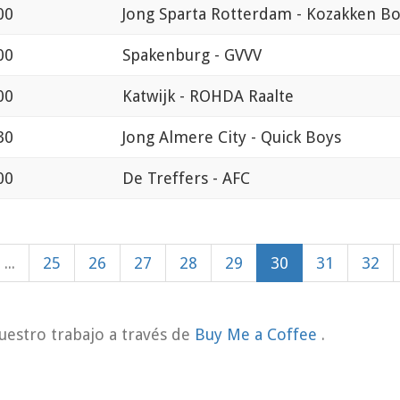
00
Jong Sparta Rotterdam - Kozakken B
00
Spakenburg - GVVV
00
Katwijk - ROHDA Raalte
30
Jong Almere City - Quick Boys
00
De Treffers - AFC
...
25
26
27
28
29
30
31
32
uestro trabajo a través de
Buy Me a Coffee
.