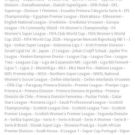
Division
-
Damallsvenskan
-
Danish Superligaen
-
DFB-Pokal
-
DFL-
Supercup
-
Division 1 Féminine
-
Ecuador Primera Categoría Serie A
-
EFL
Championship
-
Egyptian Premier League
-
Ekstraklasa
-
Eliteserien
-
English National League
-
Eredivisie
-
Eredivisie Vrouwen
-
Europa
League
-
FA Community Shield
-
FA Women's Championship
-
FA
Women's Super League
-
FIFA Club World Cup
-
FIFA Women's World
Cup 2023
-
FIFA World Cup 2026
-
Hungarian Nemzeti Bajnokság NB 1
-
I
liga
-
Indian Super League
-
Indonesia Liga 1
-
Irish Premier Division
-
Israel Ligat Ha`Al
-
Japan - J1 League
-
Johan Cruijff Schaal
-
Jupiler Pro
League
-
Keuken Kampioen Divisie
-
League Cup
-
League One
-
League
Two
-
Leagues Cup
-
Liga de Expansión MX
-
Liga MX
-
Liga MX Femenil
-
Ligue 1
-
Ligue 2
-
Meistriliiga
-
MLS
-
MLS Next Pro
-
Nations League
-
NIFL Premiership
-
NISA
-
Northern Super League
-
NWSL National
Women's Soccer League
-
Oefen-interlands
-
Oefen-interlands Vrouwen
-
ÖFB-Cup
-
Paraguay Primera División
-
Premier League
-
Premjer-Liga
-
Primera A
-
Primera Division
-
Primera Division Argentina
-
Primera
División de Chile
-
Primera División Femenina
-
Puchar Polski
-
Qatar
Stars League
-
Romania Liga I
-
Saudi Professional League
-
Scottish
Championship
-
Scottish League One
-
Scottish League Two
-
Scottish
Premier League
-
Scottish Women's Premier League
-
Segunda División
A
-
Serbia SuperLiga
-
Serie A
-
Serie A Brazil
-
Serie A Women
-
Serie B
-
Serie B Brazil
-
Slovak Super Liga
-
Slovenia PrvaLiga
-
South African
Premier Division
-
South Korea - K League 1
-
Super Cup Portugal
-
Süper