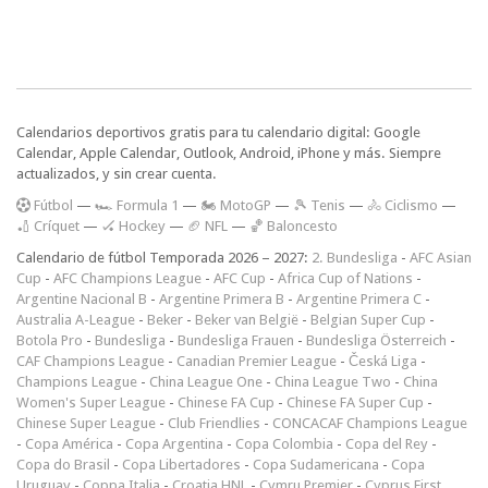
Calendarios deportivos gratis para tu calendario digital: Google
Calendar, Apple Calendar, Outlook, Android, iPhone y más. Siempre
actualizados, y sin crear cuenta.
F
útbol
—
🏎️ Formula 1
—
🏍 MotoGP
—
🎾 Tenis
—
🚴 Ciclismo
—
🏏 Críquet
—
🏑 Hockey
—
🏈 NFL
—
🏀 Baloncesto
Calendario de fútbol Temporada 2026 – 2027:
2. Bundesliga
-
AFC Asian
Cup
-
AFC Champions League
-
AFC Cup
-
Africa Cup of Nations
-
Argentine Nacional B
-
Argentine Primera B
-
Argentine Primera C
-
Australia A-League
-
Beker
-
Beker van België
-
Belgian Super Cup
-
Botola Pro
-
Bundesliga
-
Bundesliga Frauen
-
Bundesliga Österreich
-
CAF Champions League
-
Canadian Premier League
-
Česká Liga
-
Champions League
-
China League One
-
China League Two
-
China
Women's Super League
-
Chinese FA Cup
-
Chinese FA Super Cup
-
Chinese Super League
-
Club Friendlies
-
CONCACAF Champions League
-
Copa América
-
Copa Argentina
-
Copa Colombia
-
Copa del Rey
-
Copa do Brasil
-
Copa Libertadores
-
Copa Sudamericana
-
Copa
Uruguay
-
Coppa Italia
-
Croatia HNL
-
Cymru Premier
-
Cyprus First