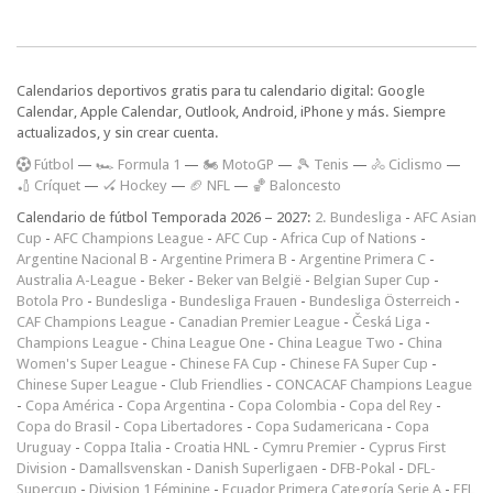
Calendarios deportivos gratis para tu calendario digital: Google
Calendar, Apple Calendar, Outlook, Android, iPhone y más. Siempre
actualizados, y sin crear cuenta.
F
útbol
—
🏎️ Formula 1
—
🏍 MotoGP
—
🎾 Tenis
—
🚴 Ciclismo
—
🏏 Críquet
—
🏑 Hockey
—
🏈 NFL
—
🏀 Baloncesto
Calendario de fútbol Temporada 2026 – 2027:
2. Bundesliga
-
AFC Asian
Cup
-
AFC Champions League
-
AFC Cup
-
Africa Cup of Nations
-
Argentine Nacional B
-
Argentine Primera B
-
Argentine Primera C
-
Australia A-League
-
Beker
-
Beker van België
-
Belgian Super Cup
-
Botola Pro
-
Bundesliga
-
Bundesliga Frauen
-
Bundesliga Österreich
-
CAF Champions League
-
Canadian Premier League
-
Česká Liga
-
Champions League
-
China League One
-
China League Two
-
China
Women's Super League
-
Chinese FA Cup
-
Chinese FA Super Cup
-
Chinese Super League
-
Club Friendlies
-
CONCACAF Champions League
-
Copa América
-
Copa Argentina
-
Copa Colombia
-
Copa del Rey
-
Copa do Brasil
-
Copa Libertadores
-
Copa Sudamericana
-
Copa
Uruguay
-
Coppa Italia
-
Croatia HNL
-
Cymru Premier
-
Cyprus First
Division
-
Damallsvenskan
-
Danish Superligaen
-
DFB-Pokal
-
DFL-
Supercup
-
Division 1 Féminine
-
Ecuador Primera Categoría Serie A
-
EFL