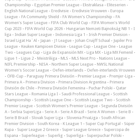
Championship
-
Egyptian Premier League
-
Ekstraklasa
-
Eliteserien
-
English National League
-
Eredivisie
-
Eredivisie Vrouwen
-
Europa
League
-
FA Community Shield
-
FA Women's Championship
-
FA
Women's Super League
-
FIFA Club World Cup
-
FIFA Women's World
Cup 2023
-
FIFA World Cup 2026
-
Hungarian Nemzeti Bajnokság NB 1
-
I
liga
-
Indian Super League
-
Indonesia Liga 1
-
Irish Premier Division
-
Israel Ligat Ha`Al
-
Japan - J1 League
-
Johan Cruijff Schaal
-
Jupiler Pro
League
-
Keuken Kampioen Divisie
-
League Cup
-
League One
-
League
Two
-
Leagues Cup
-
Liga de Expansión MX
-
Liga MX
-
Liga MX Femenil
-
Ligue 1
-
Ligue 2
-
Meistriliiga
-
MLS
-
MLS Next Pro
-
Nations League
-
NIFL Premiership
-
NISA
-
Northern Super League
-
NWSL National
Women's Soccer League
-
Oefen-interlands
-
Oefen-interlands Vrouwen
-
ÖFB-Cup
-
Paraguay Primera División
-
Premier League
-
Premjer-Liga
-
Primera A
-
Primera Division
-
Primera Division Argentina
-
Primera
División de Chile
-
Primera División Femenina
-
Puchar Polski
-
Qatar
Stars League
-
Romania Liga I
-
Saudi Professional League
-
Scottish
Championship
-
Scottish League One
-
Scottish League Two
-
Scottish
Premier League
-
Scottish Women's Premier League
-
Segunda División
A
-
Serbia SuperLiga
-
Serie A
-
Serie A Brazil
-
Serie A Women
-
Serie B
-
Serie B Brazil
-
Slovak Super Liga
-
Slovenia PrvaLiga
-
South African
Premier Division
-
South Korea - K League 1
-
Super Cup Portugal
-
Süper
Kupa
-
Super League 2 Greece
-
Super League Greece
-
Supercopa de
Espana
-
Superleague
-
Superlig
-
Superliga
-
Superpuchar Polski
-