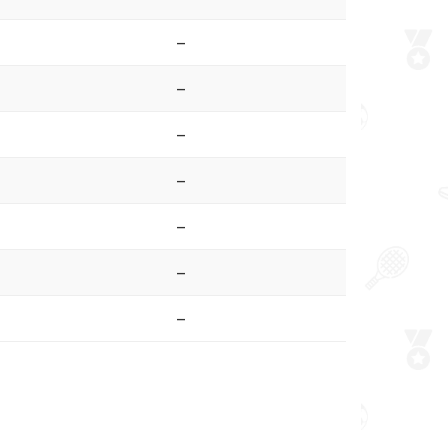
–
–
–
–
–
–
–