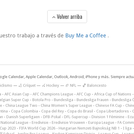
Volver arriba
uestro trabajo a través de
Buy Me a Coffee
.
oogle Calendar, Apple Calendar, Outlook, Android, iPhone y más. Siempre actua
iclismo
—
🏏 Críquet
—
🏑 Hockey
—
🏈 NFL
—
🏀 Baloncesto
a
-
AFC Asian Cup
-
AFC Champions League
-
AFC Cup
-
Africa Cup of Nations
elgian Super Cup
-
Botola Pro
-
Bundesliga
-
Bundesliga Frauen
-
Bundesliga Ö
ne
-
China League Two
-
China Women's Super League
-
Chinese FA Cup
-
Chin
ntina
-
Copa Colombia
-
Copa del Rey
-
Copa do Brasil
-
Copa Libertadores
-
an
-
Danish Superligaen
-
DFB-Pokal
-
DFL-Supercup
-
Division 1 Féminine
-
Ecu
 National League
-
Eredivisie
-
Eredivisie Vrouwen
-
Europa League
-
FA Commu
Cup 2023
-
FIFA World Cup 2026
-
Hungarian Nemzeti Bajnokság NB 1
-
I liga
ff Schaal
-
Jupiler Pro League
-
Keuken Kampioen Divisie
-
League Cup
-
Leagu