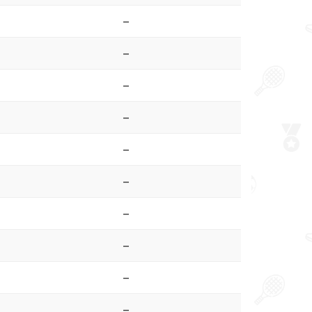
–
–
–
–
–
–
–
–
–
–