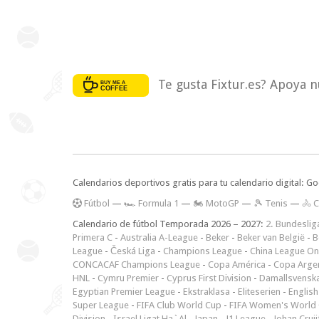
Te gusta Fixtur.es? Apoya n
Calendarios deportivos gratis para tu calendario digital: G
F
útbol
—
🏎️ Formula 1
—
🏍 MotoGP
—
🎾 Tenis
—
🚴 C
Calendario de fútbol Temporada 2026 – 2027:
2. Bundeslig
Primera C
-
Australia A-League
-
Beker
-
Beker van België
-
B
League
-
Česká Liga
-
Champions League
-
China League O
CONCACAF Champions League
-
Copa América
-
Copa Arge
HNL
-
Cymru Premier
-
Cyprus First Division
-
Damallsvensk
Egyptian Premier League
-
Ekstraklasa
-
Eliteserien
-
English
Super League
-
FIFA Club World Cup
-
FIFA Women's World 
Division
-
Israel Ligat Ha`Al
-
Japan - J1 League
-
Johan Cruij