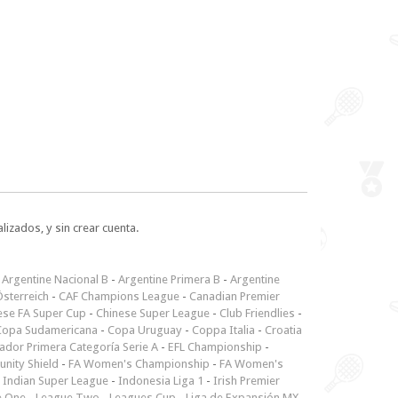
lizados, y sin crear cuenta.
-
Argentine Nacional B
-
Argentine Primera B
-
Argentine
sterreich
-
CAF Champions League
-
Canadian Premier
ese FA Super Cup
-
Chinese Super League
-
Club Friendlies
-
Copa Sudamericana
-
Copa Uruguay
-
Coppa Italia
-
Croatia
ador Primera Categoría Serie A
-
EFL Championship
-
nity Shield
-
FA Women's Championship
-
FA Women's
-
Indian Super League
-
Indonesia Liga 1
-
Irish Premier
e One
-
League Two
-
Leagues Cup
-
Liga de Expansión MX
-