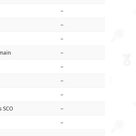
–
–
–
rmain
–
–
–
–
s SCO
–
–