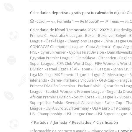
Calendarios deportivos gratis para tu calendario digital: G
F
útbol
—
🏎️ Formula 1
—
🏍 MotoGP
—
🎾 Tenis
—
🚴 C
Calendario de fútbol Temporada 2026 – 2027:
2. Bundeslig
Primera C
-
Australia A-League
-
Beker
-
Beker van België
-
B
League
-
Česká Liga
-
Champions League
-
China League O
CONCACAF Champions League
-
Copa América
-
Copa Arge
HNL
-
Cymru Premier
-
Cyprus First Division
-
Damallsvensk
Egyptian Premier League
-
Ekstraklasa
-
Eliteserien
-
English
Super League
-
FIFA Club World Cup
-
FIFA Women's World 
Division
-
Israel Ligat Ha`Al
-
Japan - J1 League
-
Johan Cruij
Liga MX
-
Liga MX Femenil
-
Ligue 1
-
Ligue 2
-
Meistriliiga
-
M
interlands
-
Oefen-interlands Vrouwen
-
ÖFB-Cup
-
Paraguay
Primera División Femenina
-
Puchar Polski
-
Qatar Stars Lea
League
-
Scottish Women's Premier League
-
Segunda Divis
African Premier Division
-
South Korea - K League 1
-
Super 
Superpuchar Polski
-
Swedish Allsvenskan
-
Swiss Cup
-
Tha
League
-
UEFA Euro 2024 Germany
-
UEFA Euro U19 Champi
USL Championship
-
USL League One
-
USL Super League
-
V
✓ Partidos ✓ Jornada ✓ Resultados ✓ Clasificación
Información de contacto y ayuda
–
Privacy policy
– Copyri