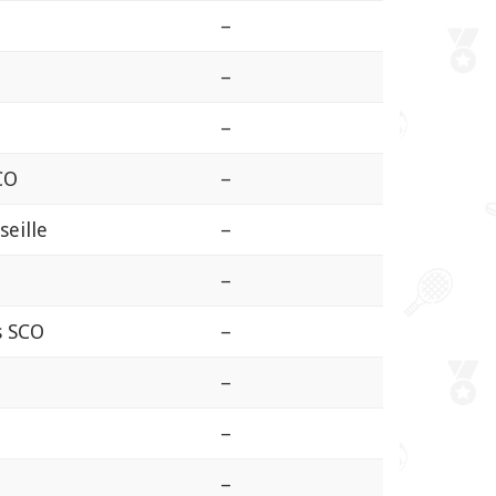
–
–
–
CO
–
eille
–
–
s SCO
–
–
–
–