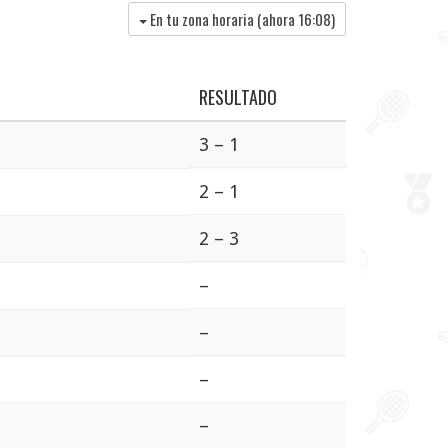
En tu zona horaria (ahora
16:08
)
RESULTADO
3 – 1
2 – 1
2 – 3
–
–
–
–