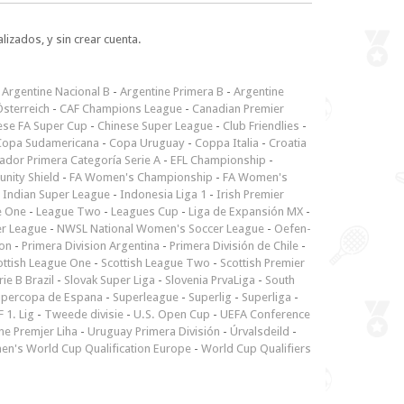
lizados, y sin crear cuenta.
-
Argentine Nacional B
-
Argentine Primera B
-
Argentine
sterreich
-
CAF Champions League
-
Canadian Premier
ese FA Super Cup
-
Chinese Super League
-
Club Friendlies
-
Copa Sudamericana
-
Copa Uruguay
-
Coppa Italia
-
Croatia
ador Primera Categoría Serie A
-
EFL Championship
-
nity Shield
-
FA Women's Championship
-
FA Women's
-
Indian Super League
-
Indonesia Liga 1
-
Irish Premier
e One
-
League Two
-
Leagues Cup
-
Liga de Expansión MX
-
er League
-
NWSL National Women's Soccer League
-
Oefen-
ion
-
Primera Division Argentina
-
Primera División de Chile
-
ottish League One
-
Scottish League Two
-
Scottish Premier
rie B Brazil
-
Slovak Super Liga
-
Slovenia PrvaLiga
-
South
upercopa de Espana
-
Superleague
-
Superlig
-
Superliga
-
 1. Lig
-
Tweede divisie
-
U.S. Open Cup
-
UEFA Conference
ne Premjer Liha
-
Uruguay Primera División
-
Úrvalsdeild
-
n's World Cup Qualification Europe
-
World Cup Qualifiers