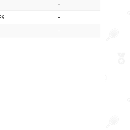
–
29
–
–