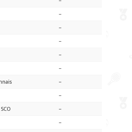
–
–
–
–
–
–
nnais
–
–
s SCO
–
–