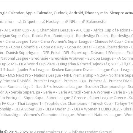
oogle Calendar, Apple Calendar, Outlook, Android, iPhone y más. Siempre actua
iclismo
—
🏏 Críquet
—
🏑 Hockey
—
🏈 NFL
—
🏀 Baloncesto
a
-
AFC Asian Cup
-
AFC Champions League
-
AFC Cup
-
Africa Cup of Nations
elgian Super Cup
-
Botola Pro
-
Bundesliga
-
Bundesliga Frauen
-
Bundesliga Ö
ne
-
China League Two
-
China Women's Super League
-
Chinese FA Cup
-
Chin
ntina
-
Copa Colombia
-
Copa del Rey
-
Copa do Brasil
-
Copa Libertadores
-
an
-
Danish Superligaen
-
DFB-Pokal
-
DFL-Supercup
-
Division 1 Féminine
-
Ecu
 National League
-
Eredivisie
-
Eredivisie Vrouwen
-
Europa League
-
FA Commu
Cup 2023
-
FIFA World Cup 2026
-
Hungarian Nemzeti Bajnokság NB 1
-
I liga
ff Schaal
-
Jupiler Pro League
-
Keuken Kampioen Divisie
-
League Cup
-
Leagu
LS
-
MLS Next Pro
-
Nations League
-
NIFL Premiership
-
NISA
-
Northern Sup
 Primera División
-
Premier League
-
Premjer-Liga
-
Primera A
-
Primera Divis
gue
-
Romania Liga I
-
Saudi Professional League
-
Scottish Championship
-
Sc
ión A
-
Serbia SuperLiga
-
Serie A
-
Serie A Brazil
-
Serie A Women
-
Serie B
-
Se
Cup Portugal
-
Süper Kupa
-
Super League 2 Greece
-
Super League Greece
-
S
i FA Cup
-
Thai League 1
-
Trophée des Champions
-
Turkish Cup
-
Türkiye TFF
onship
-
UEFA Super Cup
-
UEFA Under 21
-
UEFA Women's EURO 2025
-
Ukrai
eikkausliiga
-
Women's Champions League
-
Women's Nations League
-
Wome
ght © 2015–2026
De Agendamakers B.V.
–
info@agendamakers.nl