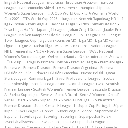
English National League
-
Eredivisie
-
Eredivisie Vrouwen
-
Europa
League
-
FA Community Shield
-
FA Women's Championship
-
FA
Women's Super League
-
FIFA Club World Cup
-
FIFA Women's World
Cup 2023
-
FIFA World Cup 2026
-
Hungarian Nemzeti Bajnokság NB 1
-
I
liga
-
Indian Super League
-
Indonesia Liga 1
-
Irish Premier Division
-
Israel Ligat Ha`Al
-
Japan - J1 League
-
Johan Cruijff Schaal
-
Jupiler Pro
League
-
Keuken Kampioen Divisie
-
League Cup
-
League One
-
League
Two
-
Leagues Cup
-
Liga de Expansión MX
-
Liga MX
-
Liga MX Femenil
-
Ligue 1
-
Ligue 2
-
Meistriliiga
-
MLS
-
MLS Next Pro
-
Nations League
-
NIFL Premiership
-
NISA
-
Northern Super League
-
NWSL National
Women's Soccer League
-
Oefen-interlands
-
Oefen-interlands Vrouwen
-
ÖFB-Cup
-
Paraguay Primera División
-
Premier League
-
Premjer-Liga
-
Primera A
-
Primera Division
-
Primera Division Argentina
-
Primera
División de Chile
-
Primera División Femenina
-
Puchar Polski
-
Qatar
Stars League
-
Romania Liga I
-
Saudi Professional League
-
Scottish
Championship
-
Scottish League One
-
Scottish League Two
-
Scottish
Premier League
-
Scottish Women's Premier League
-
Segunda División
A
-
Serbia SuperLiga
-
Serie A
-
Serie A Brazil
-
Serie A Women
-
Serie B
-
Serie B Brazil
-
Slovak Super Liga
-
Slovenia PrvaLiga
-
South African
Premier Division
-
South Korea - K League 1
-
Super Cup Portugal
-
Süper
Kupa
-
Super League 2 Greece
-
Super League Greece
-
Supercopa de
Espana
-
Superleague
-
Superlig
-
Superliga
-
Superpuchar Polski
-
Swedish Allsvenskan
-
Swiss Cup
-
Thai FA Cup
-
Thai League 1
-
Trophée des Champions
-
Turkish Cup
-
Türkiye TFF 1. Lig
-
Tweede