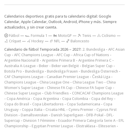
Calendarios deportivos gratis para tu calendario digital: Google
Calendar, Apple Calendar, Outlook, Android, iPhone y más. Siempre
actualizados, y sin crear cuenta.
F
útbol
—
🏎️ Formula 1
—
🏍 MotoGP
—
🎾 Tenis
—
🚴 Ciclismo
—
🏏 Críquet
—
🏑 Hockey
—
🏈 NFL
—
🏀 Baloncesto
Calendario de fútbol Temporada 2026 – 2027:
2. Bundesliga
-
AFC Asian
Cup
-
AFC Champions League
-
AFC Cup
-
Africa Cup of Nations
-
Argentine Nacional B
-
Argentine Primera B
-
Argentine Primera C
-
Australia A-League
-
Beker
-
Beker van België
-
Belgian Super Cup
-
Botola Pro
-
Bundesliga
-
Bundesliga Frauen
-
Bundesliga Österreich
-
CAF Champions League
-
Canadian Premier League
-
Česká Liga
-
Champions League
-
China League One
-
China League Two
-
China
Women's Super League
-
Chinese FA Cup
-
Chinese FA Super Cup
-
Chinese Super League
-
Club Friendlies
-
CONCACAF Champions League
-
Copa América
-
Copa Argentina
-
Copa Colombia
-
Copa del Rey
-
Copa do Brasil
-
Copa Libertadores
-
Copa Sudamericana
-
Copa
Uruguay
-
Coppa Italia
-
Croatia HNL
-
Cymru Premier
-
Cyprus First
Division
-
Damallsvenskan
-
Danish Superligaen
-
DFB-Pokal
-
DFL-
Supercup
-
Division 1 Féminine
-
Ecuador Primera Categoría Serie A
-
EFL
Championship
-
Egyptian Premier League
-
Ekstraklasa
-
Eliteserien
-