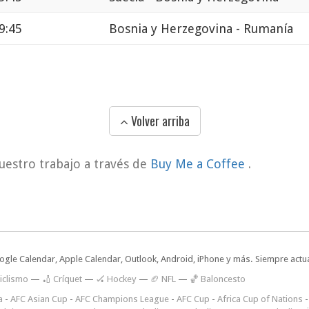
9:45
Bosnia y Herzegovina - Rumanía
Volver arriba
uestro trabajo a través de
Buy Me a Coffee
.
oogle Calendar, Apple Calendar, Outlook, Android, iPhone y más. Siempre actua
iclismo
—
🏏 Críquet
—
🏑 Hockey
—
🏈 NFL
—
🏀 Baloncesto
a
-
AFC Asian Cup
-
AFC Champions League
-
AFC Cup
-
Africa Cup of Nations