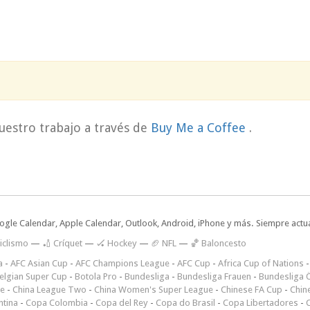
uestro trabajo a través de
Buy Me a Coffee
.
oogle Calendar, Apple Calendar, Outlook, Android, iPhone y más. Siempre actua
iclismo
—
🏏 Críquet
—
🏑 Hockey
—
🏈 NFL
—
🏀 Baloncesto
a
-
AFC Asian Cup
-
AFC Champions League
-
AFC Cup
-
Africa Cup of Nations
elgian Super Cup
-
Botola Pro
-
Bundesliga
-
Bundesliga Frauen
-
Bundesliga Ö
ne
-
China League Two
-
China Women's Super League
-
Chinese FA Cup
-
Chin
ntina
-
Copa Colombia
-
Copa del Rey
-
Copa do Brasil
-
Copa Libertadores
-