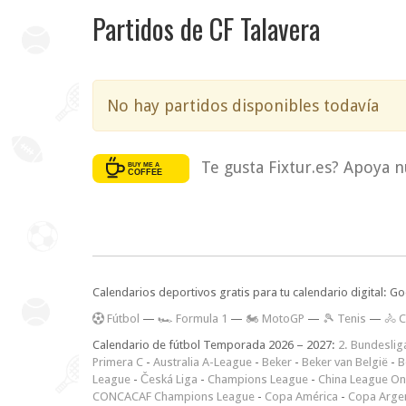
Partidos de CF Talavera
No hay partidos disponibles todavía
Te gusta Fixtur.es? Apoya n
Calendarios deportivos gratis para tu calendario digital: G
F
útbol
—
🏎️ Formula 1
—
🏍 MotoGP
—
🎾 Tenis
—
🚴 C
Calendario de fútbol Temporada 2026 – 2027:
2. Bundeslig
Primera C
-
Australia A-League
-
Beker
-
Beker van België
-
B
League
-
Česká Liga
-
Champions League
-
China League O
CONCACAF Champions League
-
Copa América
-
Copa Arge