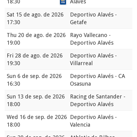
18:30
Alavés
Sat
15 de ago. de 2026
Deportivo Alavés -
17:30
Getafe
Thu
20 de ago. de 2026
Rayo Vallecano -
19:00
Deportivo Alavés
Fri
28 de ago. de 2026
Deportivo Alavés -
19:30
Villarreal
Sun
6 de sep. de 2026
Deportivo Alavés - CA
16:30
Osasuna
Sun
13 de sep. de 2026
Racing de Santander -
18:00
Deportivo Alavés
Wed
16 de sep. de 2026
Deportivo Alavés -
18:00
Valencia