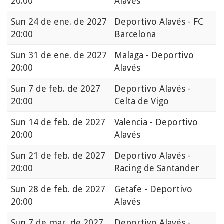
20:00
Alavés
Sun
24 de ene. de 2027
Deportivo Alavés - FC
20:00
Barcelona
Sun
31 de ene. de 2027
Malaga - Deportivo
20:00
Alavés
Sun
7 de feb. de 2027
Deportivo Alavés -
20:00
Celta de Vigo
Sun
14 de feb. de 2027
Valencia - Deportivo
20:00
Alavés
Sun
21 de feb. de 2027
Deportivo Alavés -
20:00
Racing de Santander
Sun
28 de feb. de 2027
Getafe - Deportivo
20:00
Alavés
Sun
7 de mar. de 2027
Deportivo Alavés -