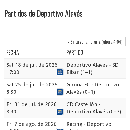
Partidos de Deportivo Alavés
En tu zona horaria (ahora
4:04
)
FECHA
PARTIDO
Sat
18 de jul. de 2026
Deportivo Alavés - SD
17:00
Eibar
(1–1)
Sat
25 de jul. de 2026
Girona FC - Deportivo
8:30
Alavés
(0–1)
Fri
31 de jul. de 2026
CD Castellón -
8:30
Deportivo Alavés
(0–3)
Fri
7 de ago. de 2026
Racing - Deportivo