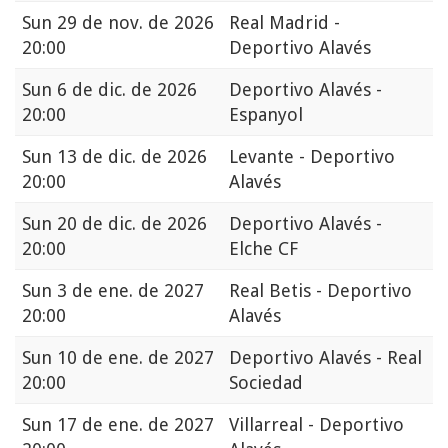
Sun
29 de nov. de 2026
Real Madrid -
20:00
Deportivo Alavés
Sun
6 de dic. de 2026
Deportivo Alavés -
20:00
Espanyol
Sun
13 de dic. de 2026
Levante - Deportivo
20:00
Alavés
Sun
20 de dic. de 2026
Deportivo Alavés -
20:00
Elche CF
Sun
3 de ene. de 2027
Real Betis - Deportivo
20:00
Alavés
Sun
10 de ene. de 2027
Deportivo Alavés - Real
20:00
Sociedad
Sun
17 de ene. de 2027
Villarreal - Deportivo