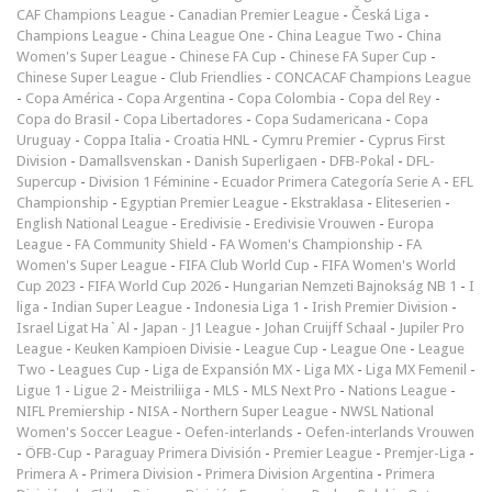
CAF Champions League
-
Canadian Premier League
-
Česká Liga
-
Champions League
-
China League One
-
China League Two
-
China
Women's Super League
-
Chinese FA Cup
-
Chinese FA Super Cup
-
Chinese Super League
-
Club Friendlies
-
CONCACAF Champions League
-
Copa América
-
Copa Argentina
-
Copa Colombia
-
Copa del Rey
-
Copa do Brasil
-
Copa Libertadores
-
Copa Sudamericana
-
Copa
Uruguay
-
Coppa Italia
-
Croatia HNL
-
Cymru Premier
-
Cyprus First
Division
-
Damallsvenskan
-
Danish Superligaen
-
DFB-Pokal
-
DFL-
Supercup
-
Division 1 Féminine
-
Ecuador Primera Categoría Serie A
-
EFL
Championship
-
Egyptian Premier League
-
Ekstraklasa
-
Eliteserien
-
English National League
-
Eredivisie
-
Eredivisie Vrouwen
-
Europa
League
-
FA Community Shield
-
FA Women's Championship
-
FA
Women's Super League
-
FIFA Club World Cup
-
FIFA Women's World
Cup 2023
-
FIFA World Cup 2026
-
Hungarian Nemzeti Bajnokság NB 1
-
I
liga
-
Indian Super League
-
Indonesia Liga 1
-
Irish Premier Division
-
Israel Ligat Ha`Al
-
Japan - J1 League
-
Johan Cruijff Schaal
-
Jupiler Pro
League
-
Keuken Kampioen Divisie
-
League Cup
-
League One
-
League
Two
-
Leagues Cup
-
Liga de Expansión MX
-
Liga MX
-
Liga MX Femenil
-
Ligue 1
-
Ligue 2
-
Meistriliiga
-
MLS
-
MLS Next Pro
-
Nations League
-
NIFL Premiership
-
NISA
-
Northern Super League
-
NWSL National
Women's Soccer League
-
Oefen-interlands
-
Oefen-interlands Vrouwen
-
ÖFB-Cup
-
Paraguay Primera División
-
Premier League
-
Premjer-Liga
-
Primera A
-
Primera Division
-
Primera Division Argentina
-
Primera