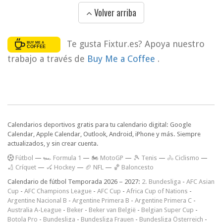
Volver arriba
Te gusta Fixtur.es? Apoya nuestro
trabajo a través de
Buy Me a Coffee
.
Calendarios deportivos gratis para tu calendario digital: Google
Calendar, Apple Calendar, Outlook, Android, iPhone y más. Siempre
actualizados, y sin crear cuenta.
F
útbol
—
🏎️ Formula 1
—
🏍 MotoGP
—
🎾 Tenis
—
🚴 Ciclismo
—
🏏 Críquet
—
🏑 Hockey
—
🏈 NFL
—
🏀 Baloncesto
Calendario de fútbol Temporada 2026 – 2027:
2. Bundesliga
-
AFC Asian
Cup
-
AFC Champions League
-
AFC Cup
-
Africa Cup of Nations
-
Argentine Nacional B
-
Argentine Primera B
-
Argentine Primera C
-
Australia A-League
-
Beker
-
Beker van België
-
Belgian Super Cup
-
Botola Pro
-
Bundesliga
-
Bundesliga Frauen
-
Bundesliga Österreich
-