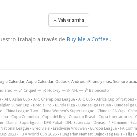
Volver arriba
uestro trabajo a través de
Buy Me a Coffee
.
oogle Calendar, Apple Calendar, Outlook, Android, iPhone y más. Siempre actua
iclismo
—
🏏 Críquet
—
🏑 Hockey
—
🏈 NFL
—
🏀 Baloncesto
a
-
AFC Asian Cup
-
AFC Champions League
-
AFC Cup
-
Africa Cup of Nations
elgian Super Cup
-
Botola Pro
-
Bundesliga
-
Bundesliga Frauen
-
Bundesliga Ö
ne
-
China League Two
-
China Women's Super League
-
Chinese FA Cup
-
Chin
ntina
-
Copa Colombia
-
Copa del Rey
-
Copa do Brasil
-
Copa Libertadores
-
an
-
Danish Superligaen
-
DFB-Pokal
-
DFL-Supercup
-
Division 1 Féminine
-
Ecu
 National League
-
Eredivisie
-
Eredivisie Vrouwen
-
Europa League
-
FA Commu
Cup 2023
-
FIFA World Cup 2026
-
Hungarian Nemzeti Bajnokság NB 1
-
I liga