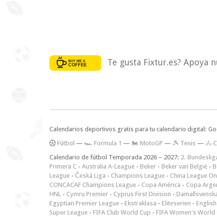
Te gusta Fixtur.es? Apoya n
Calendarios deportivos gratis para tu calendario digital: G
F
útbol
—
🏎️ Formula 1
—
🏍 MotoGP
—
🎾 Tenis
—
🚴 C
Calendario de fútbol Temporada 2026 – 2027:
2. Bundeslig
Primera C
-
Australia A-League
-
Beker
-
Beker van België
-
B
League
-
Česká Liga
-
Champions League
-
China League O
CONCACAF Champions League
-
Copa América
-
Copa Arge
HNL
-
Cymru Premier
-
Cyprus First Division
-
Damallsvensk
Egyptian Premier League
-
Ekstraklasa
-
Eliteserien
-
English
Super League
-
FIFA Club World Cup
-
FIFA Women's World 