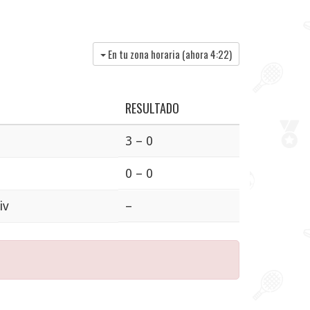
En tu zona horaria (ahora
4:22
)
RESULTADO
3 – 0
0 – 0
iv
–