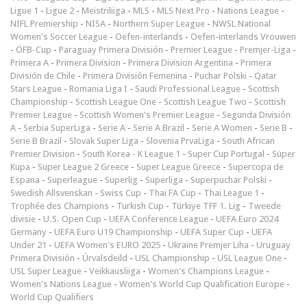
Ligue 1
-
Ligue 2
-
Meistriliiga
-
MLS
-
MLS Next Pro
-
Nations League
-
NIFL Premiership
-
NISA
-
Northern Super League
-
NWSL National
Women's Soccer League
-
Oefen-interlands
-
Oefen-interlands Vrouwen
-
ÖFB-Cup
-
Paraguay Primera División
-
Premier League
-
Premjer-Liga
-
Primera A
-
Primera Division
-
Primera Division Argentina
-
Primera
División de Chile
-
Primera División Femenina
-
Puchar Polski
-
Qatar
Stars League
-
Romania Liga I
-
Saudi Professional League
-
Scottish
Championship
-
Scottish League One
-
Scottish League Two
-
Scottish
Premier League
-
Scottish Women's Premier League
-
Segunda División
A
-
Serbia SuperLiga
-
Serie A
-
Serie A Brazil
-
Serie A Women
-
Serie B
-
Serie B Brazil
-
Slovak Super Liga
-
Slovenia PrvaLiga
-
South African
Premier Division
-
South Korea - K League 1
-
Super Cup Portugal
-
Süper
Kupa
-
Super League 2 Greece
-
Super League Greece
-
Supercopa de
Espana
-
Superleague
-
Superlig
-
Superliga
-
Superpuchar Polski
-
Swedish Allsvenskan
-
Swiss Cup
-
Thai FA Cup
-
Thai League 1
-
Trophée des Champions
-
Turkish Cup
-
Türkiye TFF 1. Lig
-
Tweede
divisie
-
U.S. Open Cup
-
UEFA Conference League
-
UEFA Euro 2024
Germany
-
UEFA Euro U19 Championship
-
UEFA Super Cup
-
UEFA
Under 21
-
UEFA Women's EURO 2025
-
Ukraine Premjer Liha
-
Uruguay
Primera División
-
Úrvalsdeild
-
USL Championship
-
USL League One
-
USL Super League
-
Veikkausliiga
-
Women's Champions League
-
Women's Nations League
-
Women's World Cup Qualification Europe
-
World Cup Qualifiers