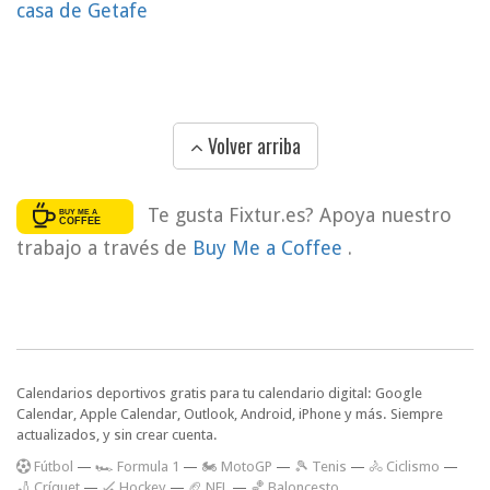
casa de Getafe
Volver arriba
Te gusta Fixtur.es? Apoya nuestro
trabajo a través de
Buy Me a Coffee
.
Calendarios deportivos gratis para tu calendario digital: Google
Calendar, Apple Calendar, Outlook, Android, iPhone y más. Siempre
actualizados, y sin crear cuenta.
F
útbol
—
🏎️ Formula 1
—
🏍 MotoGP
—
🎾 Tenis
—
🚴 Ciclismo
—
🏏 Críquet
—
🏑 Hockey
—
🏈 NFL
—
🏀 Baloncesto