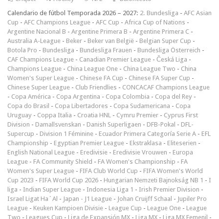
Calendario de fútbol Temporada 2026 – 2027:
2. Bundesliga
-
AFC Asian
Cup
-
AFC Champions League
-
AFC Cup
-
Africa Cup of Nations
-
Argentine Nacional B
-
Argentine Primera B
-
Argentine Primera C
-
Australia A-League
-
Beker
-
Beker van België
-
Belgian Super Cup
-
Botola Pro
-
Bundesliga
-
Bundesliga Frauen
-
Bundesliga Österreich
-
CAF Champions League
-
Canadian Premier League
-
Česká Liga
-
Champions League
-
China League One
-
China League Two
-
China
Women's Super League
-
Chinese FA Cup
-
Chinese FA Super Cup
-
Chinese Super League
-
Club Friendlies
-
CONCACAF Champions League
-
Copa América
-
Copa Argentina
-
Copa Colombia
-
Copa del Rey
-
Copa do Brasil
-
Copa Libertadores
-
Copa Sudamericana
-
Copa
Uruguay
-
Coppa Italia
-
Croatia HNL
-
Cymru Premier
-
Cyprus First
Division
-
Damallsvenskan
-
Danish Superligaen
-
DFB-Pokal
-
DFL-
Supercup
-
Division 1 Féminine
-
Ecuador Primera Categoría Serie A
-
EFL
Championship
-
Egyptian Premier League
-
Ekstraklasa
-
Eliteserien
-
English National League
-
Eredivisie
-
Eredivisie Vrouwen
-
Europa
League
-
FA Community Shield
-
FA Women's Championship
-
FA
Women's Super League
-
FIFA Club World Cup
-
FIFA Women's World
Cup 2023
-
FIFA World Cup 2026
-
Hungarian Nemzeti Bajnokság NB 1
-
I
liga
-
Indian Super League
-
Indonesia Liga 1
-
Irish Premier Division
-
Israel Ligat Ha`Al
-
Japan - J1 League
-
Johan Cruijff Schaal
-
Jupiler Pro
League
-
Keuken Kampioen Divisie
-
League Cup
-
League One
-
League
Two
-
Leagues Cup
-
Liga de Expansión MX
-
Liga MX
-
Liga MX Femenil
-