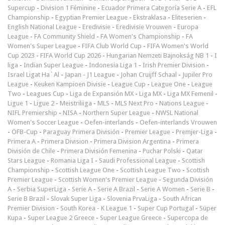
Supercup
-
Division 1 Féminine
-
Ecuador Primera Categoría Serie A
-
EFL
Championship
-
Egyptian Premier League
-
Ekstraklasa
-
Eliteserien
-
English National League
-
Eredivisie
-
Eredivisie Vrouwen
-
Europa
League
-
FA Community Shield
-
FA Women's Championship
-
FA
Women's Super League
-
FIFA Club World Cup
-
FIFA Women's World
Cup 2023
-
FIFA World Cup 2026
-
Hungarian Nemzeti Bajnokság NB 1
-
I
liga
-
Indian Super League
-
Indonesia Liga 1
-
Irish Premier Division
-
Israel Ligat Ha`Al
-
Japan - J1 League
-
Johan Cruijff Schaal
-
Jupiler Pro
League
-
Keuken Kampioen Divisie
-
League Cup
-
League One
-
League
Two
-
Leagues Cup
-
Liga de Expansión MX
-
Liga MX
-
Liga MX Femenil
-
Ligue 1
-
Ligue 2
-
Meistriliiga
-
MLS
-
MLS Next Pro
-
Nations League
-
NIFL Premiership
-
NISA
-
Northern Super League
-
NWSL National
Women's Soccer League
-
Oefen-interlands
-
Oefen-interlands Vrouwen
-
ÖFB-Cup
-
Paraguay Primera División
-
Premier League
-
Premjer-Liga
-
Primera A
-
Primera Division
-
Primera Division Argentina
-
Primera
División de Chile
-
Primera División Femenina
-
Puchar Polski
-
Qatar
Stars League
-
Romania Liga I
-
Saudi Professional League
-
Scottish
Championship
-
Scottish League One
-
Scottish League Two
-
Scottish
Premier League
-
Scottish Women's Premier League
-
Segunda División
A
-
Serbia SuperLiga
-
Serie A
-
Serie A Brazil
-
Serie A Women
-
Serie B
-
Serie B Brazil
-
Slovak Super Liga
-
Slovenia PrvaLiga
-
South African
Premier Division
-
South Korea - K League 1
-
Super Cup Portugal
-
Süper
Kupa
-
Super League 2 Greece
-
Super League Greece
-
Supercopa de