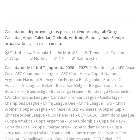
Calendarios deportivos gratis para tu calendario digital: Google
Calendar, Apple Calendar, Outlook, Android, iPhone y más. Siempre
actualizados, y sin crear cuenta.
F
útbol
—
🏎️ Formula 1
—
🏍 MotoGP
—
🎾 Tenis
—
🚴 Ciclismo
—
🏏 Críquet
—
🏑 Hockey
—
🏈 NFL
—
🏀 Baloncesto
Calendario de fútbol Temporada 2026 – 2027:
2. Bundesliga
-
AFC Asian
Cup
-
AFC Champions League
-
AFC Cup
-
Africa Cup of Nations
-
Argentine Nacional B
-
Argentine Primera B
-
Argentine Primera C
-
Australia A-League
-
Beker
-
Beker van België
-
Belgian Super Cup
-
Botola Pro
-
Bundesliga
-
Bundesliga Frauen
-
Bundesliga Österreich
-
CAF Champions League
-
Canadian Premier League
-
Česká Liga
-
Champions League
-
China League One
-
China League Two
-
China
Women's Super League
-
Chinese FA Cup
-
Chinese FA Super Cup
-
Chinese Super League
-
Club Friendlies
-
CONCACAF Champions League
-
Copa América
-
Copa Argentina
-
Copa Colombia
-
Copa del Rey
-
Copa do Brasil
-
Copa Libertadores
-
Copa Sudamericana
-
Copa
Uruguay
-
Coppa Italia
-
Croatia HNL
-
Cymru Premier
-
Cyprus First
Division
-
Damallsvenskan
-
Danish Superligaen
-
DFB-Pokal
-
DFL-