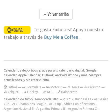
Volver arriba
Te gusta Fixtur.es? Apoya nuestro
trabajo a través de
Buy Me a Coffee
.
Calendarios deportivos gratis para tu calendario digital: Google
Calendar, Apple Calendar, Outlook, Android, iPhone y más. Siempre
actualizados, y sin crear cuenta.
F
útbol
—
🏎️ Formula 1
—
🏍 MotoGP
—
🎾 Tenis
—
🚴 Ciclismo
—
🏏 Críquet
—
🏑 Hockey
—
🏈 NFL
—
🏀 Baloncesto
Calendario de fútbol Temporada 2026 – 2027:
2. Bundesliga
-
AFC Asian
Cup
-
AFC Champions League
-
AFC Cup
-
Africa Cup of Nations
-
Argentine Nacional B
-
Argentine Primera B
-
Argentine Primera C
-