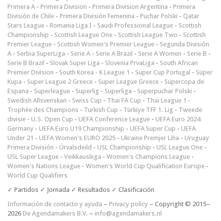
Primera A
-
Primera Division
-
Primera Division Argentina
-
Primera
División de Chile
-
Primera División Femenina
-
Puchar Polski
-
Qatar
Stars League
-
Romania Liga I
-
Saudi Professional League
-
Scottish
Championship
-
Scottish League One
-
Scottish League Two
-
Scottish
Premier League
-
Scottish Women's Premier League
-
Segunda División
A
-
Serbia SuperLiga
-
Serie A
-
Serie A Brazil
-
Serie A Women
-
Serie B
-
Serie B Brazil
-
Slovak Super Liga
-
Slovenia PrvaLiga
-
South African
Premier Division
-
South Korea - K League 1
-
Super Cup Portugal
-
Süper
Kupa
-
Super League 2 Greece
-
Super League Greece
-
Supercopa de
Espana
-
Superleague
-
Superlig
-
Superliga
-
Superpuchar Polski
-
Swedish Allsvenskan
-
Swiss Cup
-
Thai FA Cup
-
Thai League 1
-
Trophée des Champions
-
Turkish Cup
-
Türkiye TFF 1. Lig
-
Tweede
divisie
-
U.S. Open Cup
-
UEFA Conference League
-
UEFA Euro 2024
Germany
-
UEFA Euro U19 Championship
-
UEFA Super Cup
-
UEFA
Under 21
-
UEFA Women's EURO 2025
-
Ukraine Premjer Liha
-
Uruguay
Primera División
-
Úrvalsdeild
-
USL Championship
-
USL League One
-
USL Super League
-
Veikkausliiga
-
Women's Champions League
-
Women's Nations League
-
Women's World Cup Qualification Europe
-
World Cup Qualifiers
✓ Partidos ✓ Jornada ✓ Resultados ✓ Clasificación
Información de contacto y ayuda
–
Privacy policy
– Copyright © 2015–
2026
De Agendamakers B.V.
–
info@agendamakers.nl