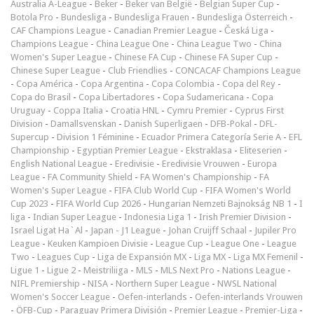
Australia A-League
-
Beker
-
Beker van België
-
Belgian Super Cup
-
Botola Pro
-
Bundesliga
-
Bundesliga Frauen
-
Bundesliga Österreich
-
CAF Champions League
-
Canadian Premier League
-
Česká Liga
-
Champions League
-
China League One
-
China League Two
-
China
Women's Super League
-
Chinese FA Cup
-
Chinese FA Super Cup
-
Chinese Super League
-
Club Friendlies
-
CONCACAF Champions League
-
Copa América
-
Copa Argentina
-
Copa Colombia
-
Copa del Rey
-
Copa do Brasil
-
Copa Libertadores
-
Copa Sudamericana
-
Copa
Uruguay
-
Coppa Italia
-
Croatia HNL
-
Cymru Premier
-
Cyprus First
Division
-
Damallsvenskan
-
Danish Superligaen
-
DFB-Pokal
-
DFL-
Supercup
-
Division 1 Féminine
-
Ecuador Primera Categoría Serie A
-
EFL
Championship
-
Egyptian Premier League
-
Ekstraklasa
-
Eliteserien
-
English National League
-
Eredivisie
-
Eredivisie Vrouwen
-
Europa
League
-
FA Community Shield
-
FA Women's Championship
-
FA
Women's Super League
-
FIFA Club World Cup
-
FIFA Women's World
Cup 2023
-
FIFA World Cup 2026
-
Hungarian Nemzeti Bajnokság NB 1
-
I
liga
-
Indian Super League
-
Indonesia Liga 1
-
Irish Premier Division
-
Israel Ligat Ha`Al
-
Japan - J1 League
-
Johan Cruijff Schaal
-
Jupiler Pro
League
-
Keuken Kampioen Divisie
-
League Cup
-
League One
-
League
Two
-
Leagues Cup
-
Liga de Expansión MX
-
Liga MX
-
Liga MX Femenil
-
Ligue 1
-
Ligue 2
-
Meistriliiga
-
MLS
-
MLS Next Pro
-
Nations League
-
NIFL Premiership
-
NISA
-
Northern Super League
-
NWSL National
Women's Soccer League
-
Oefen-interlands
-
Oefen-interlands Vrouwen
-
ÖFB-Cup
-
Paraguay Primera División
-
Premier League
-
Premjer-Liga
-