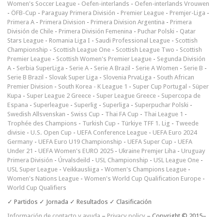
Women's Soccer League
-
Oefen-interlands
-
Oefen-interlands Vrouwen
-
ÖFB-Cup
-
Paraguay Primera División
-
Premier League
-
Premjer-Liga
-
Primera A
-
Primera Division
-
Primera Division Argentina
-
Primera
División de Chile
-
Primera División Femenina
-
Puchar Polski
-
Qatar
Stars League
-
Romania Liga I
-
Saudi Professional League
-
Scottish
Championship
-
Scottish League One
-
Scottish League Two
-
Scottish
Premier League
-
Scottish Women's Premier League
-
Segunda División
A
-
Serbia SuperLiga
-
Serie A
-
Serie A Brazil
-
Serie A Women
-
Serie B
-
Serie B Brazil
-
Slovak Super Liga
-
Slovenia PrvaLiga
-
South African
Premier Division
-
South Korea - K League 1
-
Super Cup Portugal
-
Süper
Kupa
-
Super League 2 Greece
-
Super League Greece
-
Supercopa de
Espana
-
Superleague
-
Superlig
-
Superliga
-
Superpuchar Polski
-
Swedish Allsvenskan
-
Swiss Cup
-
Thai FA Cup
-
Thai League 1
-
Trophée des Champions
-
Turkish Cup
-
Türkiye TFF 1. Lig
-
Tweede
divisie
-
U.S. Open Cup
-
UEFA Conference League
-
UEFA Euro 2024
Germany
-
UEFA Euro U19 Championship
-
UEFA Super Cup
-
UEFA
Under 21
-
UEFA Women's EURO 2025
-
Ukraine Premjer Liha
-
Uruguay
Primera División
-
Úrvalsdeild
-
USL Championship
-
USL League One
-
USL Super League
-
Veikkausliiga
-
Women's Champions League
-
Women's Nations League
-
Women's World Cup Qualification Europe
-
World Cup Qualifiers
✓ Partidos ✓ Jornada ✓ Resultados ✓ Clasificación
Información de contacto y ayuda
–
Privacy policy
– Copyright © 2015–