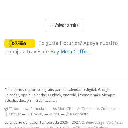
Volver arriba
Te gusta Fixtur.es? Apoya nuestro
trabajo a través de
Buy Me a Coffee
.
Calendarios deportivos gratis para tu calendario digital: Google
Calendar, Apple Calendar, Outlook, Android, iPhone y más. Siempre
actualizados, y sin crear cuenta.
F
útbol
—
🏎️ Formula 1
—
🏍 MotoGP
—
🎾 Tenis
—
🚴 Ciclismo
—
🏏 Críquet
—
🏑 Hockey
—
🏈 NFL
—
🏀 Baloncesto
Calendario de fútbol Temporada 2026 – 2027:
2. Bundesliga
-
AFC Asian
Cup
-
AFC Champions League
-
AFC Cup
-
Africa Cup of Nations
-