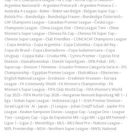
Argentine Nacional B
-
Argentine Primera B
-
Argentine Primera C
-
Australia A-League
-
Beker
-
Beker van België
-
Belgian Super Cup
-
Botola Pro
-
Bundesliga
-
Bundesliga Frauen
-
Bundesliga Österreich
-
CAF Champions League
-
Canadian Premier League
-
Česká Liga
-
Champions League
-
China League One
-
China League Two
-
China
Women's Super League
-
Chinese FA Cup
-
Chinese FA Super Cup
-
Chinese Super League
-
Club Friendlies
-
CONCACAF Champions League
-
Copa América
-
Copa Argentina
-
Copa Colombia
-
Copa del Rey
-
Copa do Brasil
-
Copa Libertadores
-
Copa Sudamericana
-
Copa
Uruguay
-
Coppa Italia
-
Croatia HNL
-
Cymru Premier
-
Cyprus First
Division
-
Damallsvenskan
-
Danish Superligaen
-
DFB-Pokal
-
DFL-
Supercup
-
Division 1 Féminine
-
Ecuador Primera Categoría Serie A
-
EFL
Championship
-
Egyptian Premier League
-
Ekstraklasa
-
Eliteserien
-
English National League
-
Eredivisie
-
Eredivisie Vrouwen
-
Europa
League
-
FA Community Shield
-
FA Women's Championship
-
FA
Women's Super League
-
FIFA Club World Cup
-
FIFA Women's World
Cup 2023
-
FIFA World Cup 2026
-
Hungarian Nemzeti Bajnokság NB 1
-
I
liga
-
Indian Super League
-
Indonesia Liga 1
-
Irish Premier Division
-
Israel Ligat Ha`Al
-
Japan - J1 League
-
Johan Cruijff Schaal
-
Jupiler Pro
League
-
Keuken Kampioen Divisie
-
League Cup
-
League One
-
League
Two
-
Leagues Cup
-
Liga de Expansión MX
-
Liga MX
-
Liga MX Femenil
-
Ligue 1
-
Ligue 2
-
Meistriliiga
-
MLS
-
MLS Next Pro
-
Nations League
-
NIFL Premiership
-
NISA
-
Northern Super League
-
NWSL National