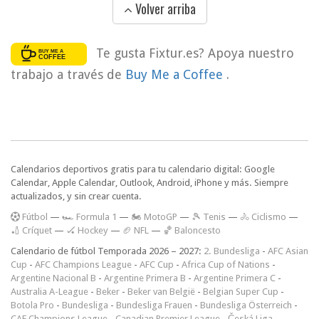
Volver arriba
Te gusta Fixtur.es? Apoya nuestro
trabajo a través de
Buy Me a Coffee
.
Calendarios deportivos gratis para tu calendario digital: Google
Calendar, Apple Calendar, Outlook, Android, iPhone y más. Siempre
actualizados, y sin crear cuenta.
F
útbol
—
🏎️ Formula 1
—
🏍 MotoGP
—
🎾 Tenis
—
🚴 Ciclismo
—
🏏 Críquet
—
🏑 Hockey
—
🏈 NFL
—
🏀 Baloncesto
Calendario de fútbol Temporada 2026 – 2027:
2. Bundesliga
-
AFC Asian
Cup
-
AFC Champions League
-
AFC Cup
-
Africa Cup of Nations
-
Argentine Nacional B
-
Argentine Primera B
-
Argentine Primera C
-
Australia A-League
-
Beker
-
Beker van België
-
Belgian Super Cup
-
Botola Pro
-
Bundesliga
-
Bundesliga Frauen
-
Bundesliga Österreich
-
CAF Champions League
-
Canadian Premier League
-
Česká Liga
-