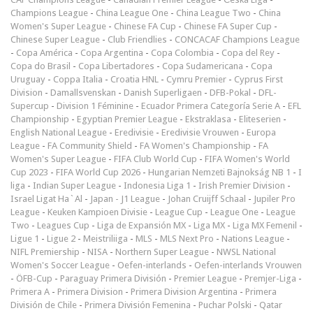
Champions League
-
China League One
-
China League Two
-
China
Women's Super League
-
Chinese FA Cup
-
Chinese FA Super Cup
-
Chinese Super League
-
Club Friendlies
-
CONCACAF Champions League
-
Copa América
-
Copa Argentina
-
Copa Colombia
-
Copa del Rey
-
Copa do Brasil
-
Copa Libertadores
-
Copa Sudamericana
-
Copa
Uruguay
-
Coppa Italia
-
Croatia HNL
-
Cymru Premier
-
Cyprus First
Division
-
Damallsvenskan
-
Danish Superligaen
-
DFB-Pokal
-
DFL-
Supercup
-
Division 1 Féminine
-
Ecuador Primera Categoría Serie A
-
EFL
Championship
-
Egyptian Premier League
-
Ekstraklasa
-
Eliteserien
-
English National League
-
Eredivisie
-
Eredivisie Vrouwen
-
Europa
League
-
FA Community Shield
-
FA Women's Championship
-
FA
Women's Super League
-
FIFA Club World Cup
-
FIFA Women's World
Cup 2023
-
FIFA World Cup 2026
-
Hungarian Nemzeti Bajnokság NB 1
-
I
liga
-
Indian Super League
-
Indonesia Liga 1
-
Irish Premier Division
-
Israel Ligat Ha`Al
-
Japan - J1 League
-
Johan Cruijff Schaal
-
Jupiler Pro
League
-
Keuken Kampioen Divisie
-
League Cup
-
League One
-
League
Two
-
Leagues Cup
-
Liga de Expansión MX
-
Liga MX
-
Liga MX Femenil
-
Ligue 1
-
Ligue 2
-
Meistriliiga
-
MLS
-
MLS Next Pro
-
Nations League
-
NIFL Premiership
-
NISA
-
Northern Super League
-
NWSL National
Women's Soccer League
-
Oefen-interlands
-
Oefen-interlands Vrouwen
-
ÖFB-Cup
-
Paraguay Primera División
-
Premier League
-
Premjer-Liga
-
Primera A
-
Primera Division
-
Primera Division Argentina
-
Primera
División de Chile
-
Primera División Femenina
-
Puchar Polski
-
Qatar