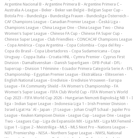
Argentine Nacional B
-
Argentine Primera B
-
Argentine Primera C
-
Australia A-League
-
Beker
-
Beker van België
-
Belgian Super Cup
-
Botola Pro
-
Bundesliga
-
Bundesliga Frauen
-
Bundesliga Österreich
-
CAF Champions League
-
Canadian Premier League
-
Česká Liga
-
Champions League
-
China League One
-
China League Two
-
China
Women's Super League
-
Chinese FA Cup
-
Chinese FA Super Cup
-
Chinese Super League
-
Club Friendlies
-
CONCACAF Champions League
-
Copa América
-
Copa Argentina
-
Copa Colombia
-
Copa del Rey
-
Copa do Brasil
-
Copa Libertadores
-
Copa Sudamericana
-
Copa
Uruguay
-
Coppa Italia
-
Croatia HNL
-
Cymru Premier
-
Cyprus First
Division
-
Damallsvenskan
-
Danish Superligaen
-
DFB-Pokal
-
DFL-
Supercup
-
Division 1 Féminine
-
Ecuador Primera Categoría Serie A
-
EFL
Championship
-
Egyptian Premier League
-
Ekstraklasa
-
Eliteserien
-
English National League
-
Eredivisie
-
Eredivisie Vrouwen
-
Europa
League
-
FA Community Shield
-
FA Women's Championship
-
FA
Women's Super League
-
FIFA Club World Cup
-
FIFA Women's World
Cup 2023
-
FIFA World Cup 2026
-
Hungarian Nemzeti Bajnokság NB 1
-
I
liga
-
Indian Super League
-
Indonesia Liga 1
-
Irish Premier Division
-
Israel Ligat Ha`Al
-
Japan - J1 League
-
Johan Cruijff Schaal
-
Jupiler Pro
League
-
Keuken Kampioen Divisie
-
League Cup
-
League One
-
League
Two
-
Leagues Cup
-
Liga de Expansión MX
-
Liga MX
-
Liga MX Femenil
-
Ligue 1
-
Ligue 2
-
Meistriliiga
-
MLS
-
MLS Next Pro
-
Nations League
-
NIFL Premiership
-
NISA
-
Northern Super League
-
NWSL National