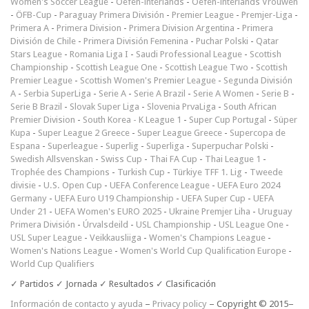
Women's Soccer League
-
Oefen-interlands
-
Oefen-interlands Vrouwen
-
ÖFB-Cup
-
Paraguay Primera División
-
Premier League
-
Premjer-Liga
-
Primera A
-
Primera Division
-
Primera Division Argentina
-
Primera
División de Chile
-
Primera División Femenina
-
Puchar Polski
-
Qatar
Stars League
-
Romania Liga I
-
Saudi Professional League
-
Scottish
Championship
-
Scottish League One
-
Scottish League Two
-
Scottish
Premier League
-
Scottish Women's Premier League
-
Segunda División
A
-
Serbia SuperLiga
-
Serie A
-
Serie A Brazil
-
Serie A Women
-
Serie B
-
Serie B Brazil
-
Slovak Super Liga
-
Slovenia PrvaLiga
-
South African
Premier Division
-
South Korea - K League 1
-
Super Cup Portugal
-
Süper
Kupa
-
Super League 2 Greece
-
Super League Greece
-
Supercopa de
Espana
-
Superleague
-
Superlig
-
Superliga
-
Superpuchar Polski
-
Swedish Allsvenskan
-
Swiss Cup
-
Thai FA Cup
-
Thai League 1
-
Trophée des Champions
-
Turkish Cup
-
Türkiye TFF 1. Lig
-
Tweede
divisie
-
U.S. Open Cup
-
UEFA Conference League
-
UEFA Euro 2024
Germany
-
UEFA Euro U19 Championship
-
UEFA Super Cup
-
UEFA
Under 21
-
UEFA Women's EURO 2025
-
Ukraine Premjer Liha
-
Uruguay
Primera División
-
Úrvalsdeild
-
USL Championship
-
USL League One
-
USL Super League
-
Veikkausliiga
-
Women's Champions League
-
Women's Nations League
-
Women's World Cup Qualification Europe
-
World Cup Qualifiers
✓ Partidos ✓ Jornada ✓ Resultados ✓ Clasificación
Información de contacto y ayuda
–
Privacy policy
– Copyright © 2015–