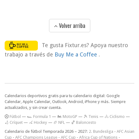
Volver arriba
Te gusta Fixtur.es? Apoya nuestro
trabajo a través de
Buy Me a Coffee
.
Calendarios deportivos gratis para tu calendario digital: Google
Calendar, Apple Calendar, Outlook, Android, iPhone y más. Siempre
actualizados, y sin crear cuenta.
F
útbol
—
🏎️ Formula 1
—
🏍 MotoGP
—
🎾 Tenis
—
🚴 Ciclismo
—
🏏 Críquet
—
🏑 Hockey
—
🏈 NFL
—
🏀 Baloncesto
Calendario de fútbol Temporada 2026 – 2027:
2. Bundesliga
-
AFC Asian
Cup
-
AFC Champions League
-
AFC Cup
-
Africa Cup of Nations
-