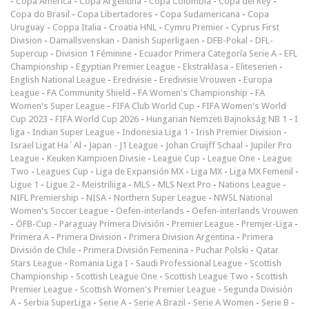
-
Copa América
-
Copa Argentina
-
Copa Colombia
-
Copa del Rey
-
Copa do Brasil
-
Copa Libertadores
-
Copa Sudamericana
-
Copa
Uruguay
-
Coppa Italia
-
Croatia HNL
-
Cymru Premier
-
Cyprus First
Division
-
Damallsvenskan
-
Danish Superligaen
-
DFB-Pokal
-
DFL-
Supercup
-
Division 1 Féminine
-
Ecuador Primera Categoría Serie A
-
EFL
Championship
-
Egyptian Premier League
-
Ekstraklasa
-
Eliteserien
-
English National League
-
Eredivisie
-
Eredivisie Vrouwen
-
Europa
League
-
FA Community Shield
-
FA Women's Championship
-
FA
Women's Super League
-
FIFA Club World Cup
-
FIFA Women's World
Cup 2023
-
FIFA World Cup 2026
-
Hungarian Nemzeti Bajnokság NB 1
-
I
liga
-
Indian Super League
-
Indonesia Liga 1
-
Irish Premier Division
-
Israel Ligat Ha`Al
-
Japan - J1 League
-
Johan Cruijff Schaal
-
Jupiler Pro
League
-
Keuken Kampioen Divisie
-
League Cup
-
League One
-
League
Two
-
Leagues Cup
-
Liga de Expansión MX
-
Liga MX
-
Liga MX Femenil
-
Ligue 1
-
Ligue 2
-
Meistriliiga
-
MLS
-
MLS Next Pro
-
Nations League
-
NIFL Premiership
-
NISA
-
Northern Super League
-
NWSL National
Women's Soccer League
-
Oefen-interlands
-
Oefen-interlands Vrouwen
-
ÖFB-Cup
-
Paraguay Primera División
-
Premier League
-
Premjer-Liga
-
Primera A
-
Primera Division
-
Primera Division Argentina
-
Primera
División de Chile
-
Primera División Femenina
-
Puchar Polski
-
Qatar
Stars League
-
Romania Liga I
-
Saudi Professional League
-
Scottish
Championship
-
Scottish League One
-
Scottish League Two
-
Scottish
Premier League
-
Scottish Women's Premier League
-
Segunda División
A
-
Serbia SuperLiga
-
Serie A
-
Serie A Brazil
-
Serie A Women
-
Serie B
-