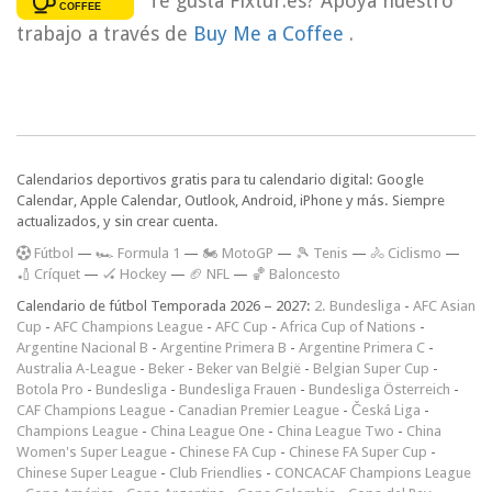
Te gusta Fixtur.es? Apoya nuestro
trabajo a través de
Buy Me a Coffee
.
Calendarios deportivos gratis para tu calendario digital: Google
Calendar, Apple Calendar, Outlook, Android, iPhone y más. Siempre
actualizados, y sin crear cuenta.
F
útbol
—
🏎️ Formula 1
—
🏍 MotoGP
—
🎾 Tenis
—
🚴 Ciclismo
—
🏏 Críquet
—
🏑 Hockey
—
🏈 NFL
—
🏀 Baloncesto
Calendario de fútbol Temporada 2026 – 2027:
2. Bundesliga
-
AFC Asian
Cup
-
AFC Champions League
-
AFC Cup
-
Africa Cup of Nations
-
Argentine Nacional B
-
Argentine Primera B
-
Argentine Primera C
-
Australia A-League
-
Beker
-
Beker van België
-
Belgian Super Cup
-
Botola Pro
-
Bundesliga
-
Bundesliga Frauen
-
Bundesliga Österreich
-
CAF Champions League
-
Canadian Premier League
-
Česká Liga
-
Champions League
-
China League One
-
China League Two
-
China
Women's Super League
-
Chinese FA Cup
-
Chinese FA Super Cup
-
Chinese Super League
-
Club Friendlies
-
CONCACAF Champions League