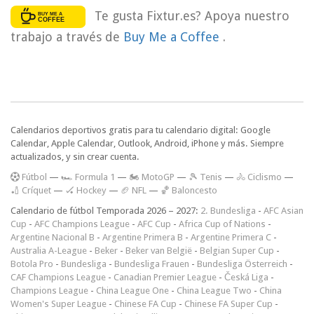
Te gusta Fixtur.es? Apoya nuestro
trabajo a través de
Buy Me a Coffee
.
Calendarios deportivos gratis para tu calendario digital: Google
Calendar, Apple Calendar, Outlook, Android, iPhone y más. Siempre
actualizados, y sin crear cuenta.
F
útbol
—
🏎️ Formula 1
—
🏍 MotoGP
—
🎾 Tenis
—
🚴 Ciclismo
—
🏏 Críquet
—
🏑 Hockey
—
🏈 NFL
—
🏀 Baloncesto
Calendario de fútbol Temporada 2026 – 2027:
2. Bundesliga
-
AFC Asian
Cup
-
AFC Champions League
-
AFC Cup
-
Africa Cup of Nations
-
Argentine Nacional B
-
Argentine Primera B
-
Argentine Primera C
-
Australia A-League
-
Beker
-
Beker van België
-
Belgian Super Cup
-
Botola Pro
-
Bundesliga
-
Bundesliga Frauen
-
Bundesliga Österreich
-
CAF Champions League
-
Canadian Premier League
-
Česká Liga
-
Champions League
-
China League One
-
China League Two
-
China
Women's Super League
-
Chinese FA Cup
-
Chinese FA Super Cup
-