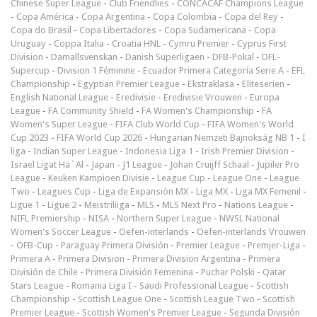
Chinese Super League
-
Club Friendlies
-
CONCACAF Champions League
-
Copa América
-
Copa Argentina
-
Copa Colombia
-
Copa del Rey
-
Copa do Brasil
-
Copa Libertadores
-
Copa Sudamericana
-
Copa
Uruguay
-
Coppa Italia
-
Croatia HNL
-
Cymru Premier
-
Cyprus First
Division
-
Damallsvenskan
-
Danish Superligaen
-
DFB-Pokal
-
DFL-
Supercup
-
Division 1 Féminine
-
Ecuador Primera Categoría Serie A
-
EFL
Championship
-
Egyptian Premier League
-
Ekstraklasa
-
Eliteserien
-
English National League
-
Eredivisie
-
Eredivisie Vrouwen
-
Europa
League
-
FA Community Shield
-
FA Women's Championship
-
FA
Women's Super League
-
FIFA Club World Cup
-
FIFA Women's World
Cup 2023
-
FIFA World Cup 2026
-
Hungarian Nemzeti Bajnokság NB 1
-
I
liga
-
Indian Super League
-
Indonesia Liga 1
-
Irish Premier Division
-
Israel Ligat Ha`Al
-
Japan - J1 League
-
Johan Cruijff Schaal
-
Jupiler Pro
League
-
Keuken Kampioen Divisie
-
League Cup
-
League One
-
League
Two
-
Leagues Cup
-
Liga de Expansión MX
-
Liga MX
-
Liga MX Femenil
-
Ligue 1
-
Ligue 2
-
Meistriliiga
-
MLS
-
MLS Next Pro
-
Nations League
-
NIFL Premiership
-
NISA
-
Northern Super League
-
NWSL National
Women's Soccer League
-
Oefen-interlands
-
Oefen-interlands Vrouwen
-
ÖFB-Cup
-
Paraguay Primera División
-
Premier League
-
Premjer-Liga
-
Primera A
-
Primera Division
-
Primera Division Argentina
-
Primera
División de Chile
-
Primera División Femenina
-
Puchar Polski
-
Qatar
Stars League
-
Romania Liga I
-
Saudi Professional League
-
Scottish
Championship
-
Scottish League One
-
Scottish League Two
-
Scottish
Premier League
-
Scottish Women's Premier League
-
Segunda División