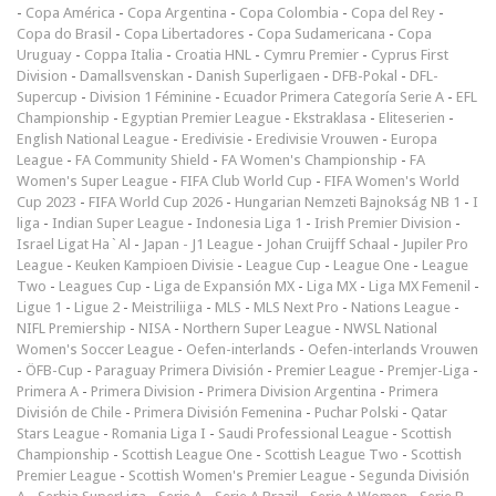
-
Copa América
-
Copa Argentina
-
Copa Colombia
-
Copa del Rey
-
Copa do Brasil
-
Copa Libertadores
-
Copa Sudamericana
-
Copa
Uruguay
-
Coppa Italia
-
Croatia HNL
-
Cymru Premier
-
Cyprus First
Division
-
Damallsvenskan
-
Danish Superligaen
-
DFB-Pokal
-
DFL-
Supercup
-
Division 1 Féminine
-
Ecuador Primera Categoría Serie A
-
EFL
Championship
-
Egyptian Premier League
-
Ekstraklasa
-
Eliteserien
-
English National League
-
Eredivisie
-
Eredivisie Vrouwen
-
Europa
League
-
FA Community Shield
-
FA Women's Championship
-
FA
Women's Super League
-
FIFA Club World Cup
-
FIFA Women's World
Cup 2023
-
FIFA World Cup 2026
-
Hungarian Nemzeti Bajnokság NB 1
-
I
liga
-
Indian Super League
-
Indonesia Liga 1
-
Irish Premier Division
-
Israel Ligat Ha`Al
-
Japan - J1 League
-
Johan Cruijff Schaal
-
Jupiler Pro
League
-
Keuken Kampioen Divisie
-
League Cup
-
League One
-
League
Two
-
Leagues Cup
-
Liga de Expansión MX
-
Liga MX
-
Liga MX Femenil
-
Ligue 1
-
Ligue 2
-
Meistriliiga
-
MLS
-
MLS Next Pro
-
Nations League
-
NIFL Premiership
-
NISA
-
Northern Super League
-
NWSL National
Women's Soccer League
-
Oefen-interlands
-
Oefen-interlands Vrouwen
-
ÖFB-Cup
-
Paraguay Primera División
-
Premier League
-
Premjer-Liga
-
Primera A
-
Primera Division
-
Primera Division Argentina
-
Primera
División de Chile
-
Primera División Femenina
-
Puchar Polski
-
Qatar
Stars League
-
Romania Liga I
-
Saudi Professional League
-
Scottish
Championship
-
Scottish League One
-
Scottish League Two
-
Scottish
Premier League
-
Scottish Women's Premier League
-
Segunda División