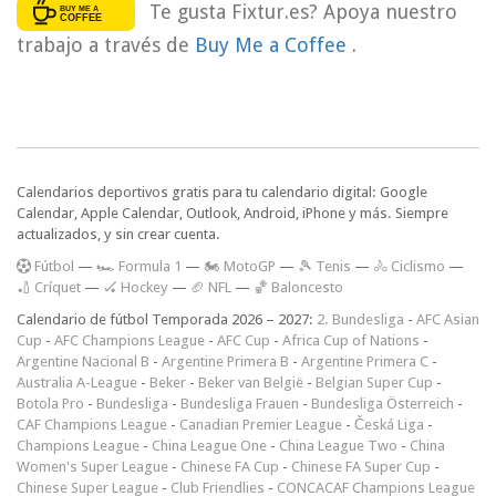
Te gusta Fixtur.es? Apoya nuestro
trabajo a través de
Buy Me a Coffee
.
Calendarios deportivos gratis para tu calendario digital: Google
Calendar, Apple Calendar, Outlook, Android, iPhone y más. Siempre
actualizados, y sin crear cuenta.
F
útbol
—
🏎️ Formula 1
—
🏍 MotoGP
—
🎾 Tenis
—
🚴 Ciclismo
—
🏏 Críquet
—
🏑 Hockey
—
🏈 NFL
—
🏀 Baloncesto
Calendario de fútbol Temporada 2026 – 2027:
2. Bundesliga
-
AFC Asian
Cup
-
AFC Champions League
-
AFC Cup
-
Africa Cup of Nations
-
Argentine Nacional B
-
Argentine Primera B
-
Argentine Primera C
-
Australia A-League
-
Beker
-
Beker van België
-
Belgian Super Cup
-
Botola Pro
-
Bundesliga
-
Bundesliga Frauen
-
Bundesliga Österreich
-
CAF Champions League
-
Canadian Premier League
-
Česká Liga
-
Champions League
-
China League One
-
China League Two
-
China
Women's Super League
-
Chinese FA Cup
-
Chinese FA Super Cup
-
Chinese Super League
-
Club Friendlies
-
CONCACAF Champions League