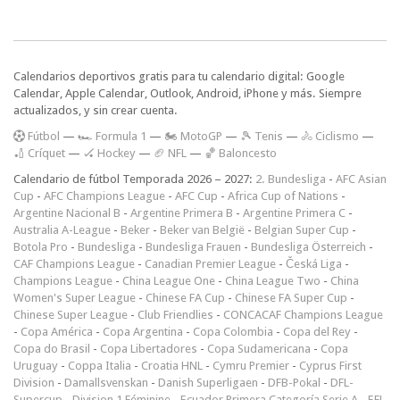
Calendarios deportivos gratis para tu calendario digital: Google
Calendar, Apple Calendar, Outlook, Android, iPhone y más. Siempre
actualizados, y sin crear cuenta.
F
útbol
—
🏎️ Formula 1
—
🏍 MotoGP
—
🎾 Tenis
—
🚴 Ciclismo
—
🏏 Críquet
—
🏑 Hockey
—
🏈 NFL
—
🏀 Baloncesto
Calendario de fútbol Temporada 2026 – 2027:
2. Bundesliga
-
AFC Asian
Cup
-
AFC Champions League
-
AFC Cup
-
Africa Cup of Nations
-
Argentine Nacional B
-
Argentine Primera B
-
Argentine Primera C
-
Australia A-League
-
Beker
-
Beker van België
-
Belgian Super Cup
-
Botola Pro
-
Bundesliga
-
Bundesliga Frauen
-
Bundesliga Österreich
-
CAF Champions League
-
Canadian Premier League
-
Česká Liga
-
Champions League
-
China League One
-
China League Two
-
China
Women's Super League
-
Chinese FA Cup
-
Chinese FA Super Cup
-
Chinese Super League
-
Club Friendlies
-
CONCACAF Champions League
-
Copa América
-
Copa Argentina
-
Copa Colombia
-
Copa del Rey
-
Copa do Brasil
-
Copa Libertadores
-
Copa Sudamericana
-
Copa
Uruguay
-
Coppa Italia
-
Croatia HNL
-
Cymru Premier
-
Cyprus First
Division
-
Damallsvenskan
-
Danish Superligaen
-
DFB-Pokal
-
DFL-
Supercup
-
Division 1 Féminine
-
Ecuador Primera Categoría Serie A
-
EFL