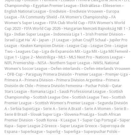
Championship
-
Egyptian Premier League
-
Ekstraklasa
-
Eliteserien
-
English National League
-
Eredivisie
-
Eredivisie Vrouwen
-
Europa
League
-
FA Community Shield
-
FA Women's Championship
-
FA
Women's Super League
-
FIFA Club World Cup
-
FIFA Women's World
Cup 2023
-
FIFA World Cup 2026
-
Hungarian Nemzeti Bajnokság NB 1
-
I
liga
-
Indian Super League
-
Indonesia Liga 1
-
Irish Premier Division
-
Israel Ligat Ha`Al
-
Japan - J1 League
-
Johan Cruijff Schaal
-
Jupiler Pro
League
-
Keuken Kampioen Divisie
-
League Cup
-
League One
-
League
Two
-
Leagues Cup
-
Liga de Expansión MX
-
Liga MX
-
Liga MX Femenil
-
Ligue 1
-
Ligue 2
-
Meistriliiga
-
MLS
-
MLS Next Pro
-
Nations League
-
NIFL Premiership
-
NISA
-
Northern Super League
-
NWSL National
Women's Soccer League
-
Oefen-interlands
-
Oefen-interlands Vrouwen
-
ÖFB-Cup
-
Paraguay Primera División
-
Premier League
-
Premjer-Liga
-
Primera A
-
Primera Division
-
Primera Division Argentina
-
Primera
División de Chile
-
Primera División Femenina
-
Puchar Polski
-
Qatar
Stars League
-
Romania Liga I
-
Saudi Professional League
-
Scottish
Championship
-
Scottish League One
-
Scottish League Two
-
Scottish
Premier League
-
Scottish Women's Premier League
-
Segunda División
A
-
Serbia SuperLiga
-
Serie A
-
Serie A Brazil
-
Serie A Women
-
Serie B
-
Serie B Brazil
-
Slovak Super Liga
-
Slovenia PrvaLiga
-
South African
Premier Division
-
South Korea - K League 1
-
Super Cup Portugal
-
Süper
Kupa
-
Super League 2 Greece
-
Super League Greece
-
Supercopa de
Espana
-
Superleague
-
Superlig
-
Superliga
-
Superpuchar Polski
-