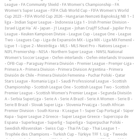
League
-
FA Community Shield
-
FA Women's Championship
-
FA
Women's Super League
-
FIFA Club World Cup
-
FIFA Women's World
Cup 2023
-
FIFA World Cup 2026
-
Hungarian Nemzeti Bajnokság NB 1
-
I
liga
-
Indian Super League
-
Indonesia Liga 1
-
Irish Premier Division
-
Israel Ligat Ha`Al
-
Japan - J1 League
-
Johan Cruijff Schaal
-
Jupiler Pro
League
-
Keuken Kampioen Divisie
-
League Cup
-
League One
-
League
Two
-
Leagues Cup
-
Liga de Expansión MX
-
Liga MX
-
Liga MX Femenil
-
Ligue 1
-
Ligue 2
-
Meistriliiga
-
MLS
-
MLS Next Pro
-
Nations League
-
NIFL Premiership
-
NISA
-
Northern Super League
-
NWSL National
Women's Soccer League
-
Oefen-interlands
-
Oefen-interlands Vrouwen
-
ÖFB-Cup
-
Paraguay Primera División
-
Premier League
-
Premjer-Liga
-
Primera A
-
Primera Division
-
Primera Division Argentina
-
Primera
División de Chile
-
Primera División Femenina
-
Puchar Polski
-
Qatar
Stars League
-
Romania Liga I
-
Saudi Professional League
-
Scottish
Championship
-
Scottish League One
-
Scottish League Two
-
Scottish
Premier League
-
Scottish Women's Premier League
-
Segunda División
A
-
Serbia SuperLiga
-
Serie A
-
Serie A Brazil
-
Serie A Women
-
Serie B
-
Serie B Brazil
-
Slovak Super Liga
-
Slovenia PrvaLiga
-
South African
Premier Division
-
South Korea - K League 1
-
Super Cup Portugal
-
Süper
Kupa
-
Super League 2 Greece
-
Super League Greece
-
Supercopa de
Espana
-
Superleague
-
Superlig
-
Superliga
-
Superpuchar Polski
-
Swedish Allsvenskan
-
Swiss Cup
-
Thai FA Cup
-
Thai League 1
-
Trophée des Champions
-
Turkish Cup
-
Türkiye TFF 1. Lig
-
Tweede