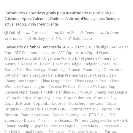
Calendarios deportivos gratis para tu calendario digital: Google
Calendar, Apple Calendar, Outlook, Android, iPhone y más. Siempre
actualizados, y sin crear cuenta.
F
útbol
—
🏎️ Formula 1
—
🏍 MotoGP
—
🎾 Tenis
—
🚴 Ciclismo
—
🏏 Críquet
—
🏑 Hockey
—
🏈 NFL
—
🏀 Baloncesto
Calendario de fútbol Temporada 2026 – 2027:
2. Bundesliga
-
AFC Asian
Cup
-
AFC Champions League
-
AFC Cup
-
Africa Cup of Nations
-
Argentine Nacional B
-
Argentine Primera B
-
Argentine Primera C
-
Australia A-League
-
Beker
-
Beker van België
-
Belgian Super Cup
-
Botola Pro
-
Bundesliga
-
Bundesliga Frauen
-
Bundesliga Österreich
-
CAF Champions League
-
Canadian Premier League
-
Česká Liga
-
Champions League
-
China League One
-
China League Two
-
China
Women's Super League
-
Chinese FA Cup
-
Chinese FA Super Cup
-
Chinese Super League
-
Club Friendlies
-
CONCACAF Champions League
-
Copa América
-
Copa Argentina
-
Copa Colombia
-
Copa del Rey
-
Copa do Brasil
-
Copa Libertadores
-
Copa Sudamericana
-
Copa
Uruguay
-
Coppa Italia
-
Croatia HNL
-
Cymru Premier
-
Cyprus First
Division
-
Damallsvenskan
-
Danish Superligaen
-
DFB-Pokal
-
DFL-
Supercup
-
Division 1 Féminine
-
Ecuador Primera Categoría Serie A
-
EFL
Championship
-
Egyptian Premier League
-
Ekstraklasa
-
Eliteserien
-
English National League
-
Eredivisie
-
Eredivisie Vrouwen
-
Europa