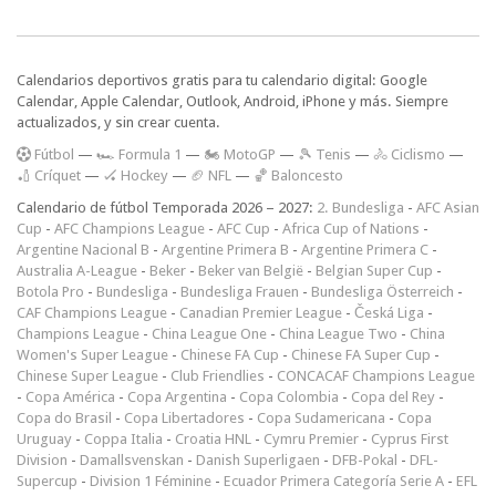
Calendarios deportivos gratis para tu calendario digital: Google
Calendar, Apple Calendar, Outlook, Android, iPhone y más. Siempre
actualizados, y sin crear cuenta.
F
útbol
—
🏎️ Formula 1
—
🏍 MotoGP
—
🎾 Tenis
—
🚴 Ciclismo
—
🏏 Críquet
—
🏑 Hockey
—
🏈 NFL
—
🏀 Baloncesto
Calendario de fútbol Temporada 2026 – 2027:
2. Bundesliga
-
AFC Asian
Cup
-
AFC Champions League
-
AFC Cup
-
Africa Cup of Nations
-
Argentine Nacional B
-
Argentine Primera B
-
Argentine Primera C
-
Australia A-League
-
Beker
-
Beker van België
-
Belgian Super Cup
-
Botola Pro
-
Bundesliga
-
Bundesliga Frauen
-
Bundesliga Österreich
-
CAF Champions League
-
Canadian Premier League
-
Česká Liga
-
Champions League
-
China League One
-
China League Two
-
China
Women's Super League
-
Chinese FA Cup
-
Chinese FA Super Cup
-
Chinese Super League
-
Club Friendlies
-
CONCACAF Champions League
-
Copa América
-
Copa Argentina
-
Copa Colombia
-
Copa del Rey
-
Copa do Brasil
-
Copa Libertadores
-
Copa Sudamericana
-
Copa
Uruguay
-
Coppa Italia
-
Croatia HNL
-
Cymru Premier
-
Cyprus First
Division
-
Damallsvenskan
-
Danish Superligaen
-
DFB-Pokal
-
DFL-
Supercup
-
Division 1 Féminine
-
Ecuador Primera Categoría Serie A
-
EFL