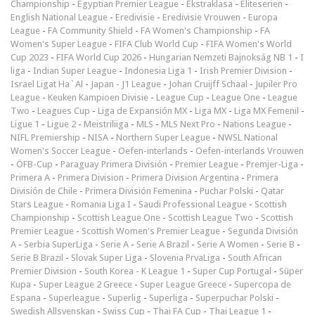
Championship
-
Egyptian Premier League
-
Ekstraklasa
-
Eliteserien
-
English National League
-
Eredivisie
-
Eredivisie Vrouwen
-
Europa
League
-
FA Community Shield
-
FA Women's Championship
-
FA
Women's Super League
-
FIFA Club World Cup
-
FIFA Women's World
Cup 2023
-
FIFA World Cup 2026
-
Hungarian Nemzeti Bajnokság NB 1
-
I
liga
-
Indian Super League
-
Indonesia Liga 1
-
Irish Premier Division
-
Israel Ligat Ha`Al
-
Japan - J1 League
-
Johan Cruijff Schaal
-
Jupiler Pro
League
-
Keuken Kampioen Divisie
-
League Cup
-
League One
-
League
Two
-
Leagues Cup
-
Liga de Expansión MX
-
Liga MX
-
Liga MX Femenil
-
Ligue 1
-
Ligue 2
-
Meistriliiga
-
MLS
-
MLS Next Pro
-
Nations League
-
NIFL Premiership
-
NISA
-
Northern Super League
-
NWSL National
Women's Soccer League
-
Oefen-interlands
-
Oefen-interlands Vrouwen
-
ÖFB-Cup
-
Paraguay Primera División
-
Premier League
-
Premjer-Liga
-
Primera A
-
Primera Division
-
Primera Division Argentina
-
Primera
División de Chile
-
Primera División Femenina
-
Puchar Polski
-
Qatar
Stars League
-
Romania Liga I
-
Saudi Professional League
-
Scottish
Championship
-
Scottish League One
-
Scottish League Two
-
Scottish
Premier League
-
Scottish Women's Premier League
-
Segunda División
A
-
Serbia SuperLiga
-
Serie A
-
Serie A Brazil
-
Serie A Women
-
Serie B
-
Serie B Brazil
-
Slovak Super Liga
-
Slovenia PrvaLiga
-
South African
Premier Division
-
South Korea - K League 1
-
Super Cup Portugal
-
Süper
Kupa
-
Super League 2 Greece
-
Super League Greece
-
Supercopa de
Espana
-
Superleague
-
Superlig
-
Superliga
-
Superpuchar Polski
-
Swedish Allsvenskan
-
Swiss Cup
-
Thai FA Cup
-
Thai League 1
-