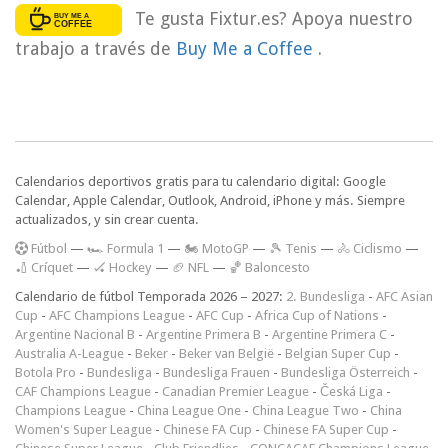
Te gusta Fixtur.es? Apoya nuestro
trabajo a través de
Buy Me a Coffee
.
Calendarios deportivos gratis para tu calendario digital: Google
Calendar, Apple Calendar, Outlook, Android, iPhone y más. Siempre
actualizados, y sin crear cuenta.
F
útbol
—
🏎️ Formula 1
—
🏍 MotoGP
—
🎾 Tenis
—
🚴 Ciclismo
—
🏏 Críquet
—
🏑 Hockey
—
🏈 NFL
—
🏀 Baloncesto
Calendario de fútbol Temporada 2026 – 2027:
2. Bundesliga
-
AFC Asian
Cup
-
AFC Champions League
-
AFC Cup
-
Africa Cup of Nations
-
Argentine Nacional B
-
Argentine Primera B
-
Argentine Primera C
-
Australia A-League
-
Beker
-
Beker van België
-
Belgian Super Cup
-
Botola Pro
-
Bundesliga
-
Bundesliga Frauen
-
Bundesliga Österreich
-
CAF Champions League
-
Canadian Premier League
-
Česká Liga
-
Champions League
-
China League One
-
China League Two
-
China
Women's Super League
-
Chinese FA Cup
-
Chinese FA Super Cup
-