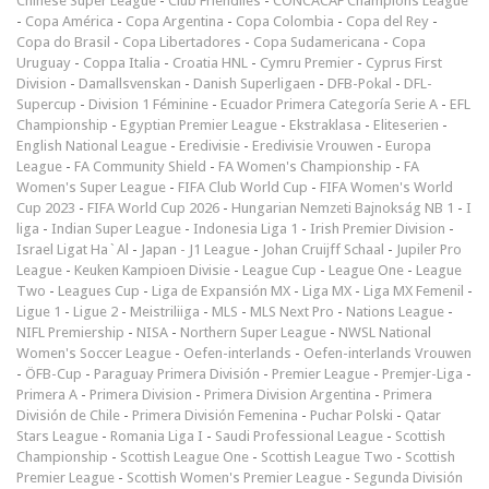
Chinese Super League
-
Club Friendlies
-
CONCACAF Champions League
-
Copa América
-
Copa Argentina
-
Copa Colombia
-
Copa del Rey
-
Copa do Brasil
-
Copa Libertadores
-
Copa Sudamericana
-
Copa
Uruguay
-
Coppa Italia
-
Croatia HNL
-
Cymru Premier
-
Cyprus First
Division
-
Damallsvenskan
-
Danish Superligaen
-
DFB-Pokal
-
DFL-
Supercup
-
Division 1 Féminine
-
Ecuador Primera Categoría Serie A
-
EFL
Championship
-
Egyptian Premier League
-
Ekstraklasa
-
Eliteserien
-
English National League
-
Eredivisie
-
Eredivisie Vrouwen
-
Europa
League
-
FA Community Shield
-
FA Women's Championship
-
FA
Women's Super League
-
FIFA Club World Cup
-
FIFA Women's World
Cup 2023
-
FIFA World Cup 2026
-
Hungarian Nemzeti Bajnokság NB 1
-
I
liga
-
Indian Super League
-
Indonesia Liga 1
-
Irish Premier Division
-
Israel Ligat Ha`Al
-
Japan - J1 League
-
Johan Cruijff Schaal
-
Jupiler Pro
League
-
Keuken Kampioen Divisie
-
League Cup
-
League One
-
League
Two
-
Leagues Cup
-
Liga de Expansión MX
-
Liga MX
-
Liga MX Femenil
-
Ligue 1
-
Ligue 2
-
Meistriliiga
-
MLS
-
MLS Next Pro
-
Nations League
-
NIFL Premiership
-
NISA
-
Northern Super League
-
NWSL National
Women's Soccer League
-
Oefen-interlands
-
Oefen-interlands Vrouwen
-
ÖFB-Cup
-
Paraguay Primera División
-
Premier League
-
Premjer-Liga
-
Primera A
-
Primera Division
-
Primera Division Argentina
-
Primera
División de Chile
-
Primera División Femenina
-
Puchar Polski
-
Qatar
Stars League
-
Romania Liga I
-
Saudi Professional League
-
Scottish
Championship
-
Scottish League One
-
Scottish League Two
-
Scottish
Premier League
-
Scottish Women's Premier League
-
Segunda División