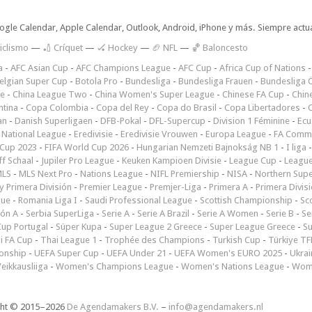
oogle Calendar, Apple Calendar, Outlook, Android, iPhone y más. Siempre actua
iclismo
—
🏏 Críquet
—
🏑 Hockey
—
🏈 NFL
—
🏀 Baloncesto
a
-
AFC Asian Cup
-
AFC Champions League
-
AFC Cup
-
Africa Cup of Nations
elgian Super Cup
-
Botola Pro
-
Bundesliga
-
Bundesliga Frauen
-
Bundesliga Ö
ne
-
China League Two
-
China Women's Super League
-
Chinese FA Cup
-
Chin
ntina
-
Copa Colombia
-
Copa del Rey
-
Copa do Brasil
-
Copa Libertadores
-
an
-
Danish Superligaen
-
DFB-Pokal
-
DFL-Supercup
-
Division 1 Féminine
-
Ecu
 National League
-
Eredivisie
-
Eredivisie Vrouwen
-
Europa League
-
FA Commu
Cup 2023
-
FIFA World Cup 2026
-
Hungarian Nemzeti Bajnokság NB 1
-
I liga
ff Schaal
-
Jupiler Pro League
-
Keuken Kampioen Divisie
-
League Cup
-
Leagu
LS
-
MLS Next Pro
-
Nations League
-
NIFL Premiership
-
NISA
-
Northern Sup
 Primera División
-
Premier League
-
Premjer-Liga
-
Primera A
-
Primera Divis
gue
-
Romania Liga I
-
Saudi Professional League
-
Scottish Championship
-
Sc
ión A
-
Serbia SuperLiga
-
Serie A
-
Serie A Brazil
-
Serie A Women
-
Serie B
-
Se
Cup Portugal
-
Süper Kupa
-
Super League 2 Greece
-
Super League Greece
-
S
i FA Cup
-
Thai League 1
-
Trophée des Champions
-
Turkish Cup
-
Türkiye TFF
onship
-
UEFA Super Cup
-
UEFA Under 21
-
UEFA Women's EURO 2025
-
Ukrai
eikkausliiga
-
Women's Champions League
-
Women's Nations League
-
Wome
ght © 2015–2026
De Agendamakers B.V.
–
info@agendamakers.nl