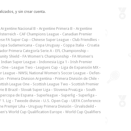
lizados, y sin crear cuenta.
-
Argentine Nacional B
-
Argentine Primera B
-
Argentine
sterreich
-
CAF Champions League
-
Canadian Premier
ese FA Super Cup
-
Chinese Super League
-
Club Friendlies
-
Copa Sudamericana
-
Copa Uruguay
-
Coppa Italia
-
Croatia
ador Primera Categoría Serie A
-
EFL Championship
-
nity Shield
-
FA Women's Championship
-
FA Women's
-
Indian Super League
-
Indonesia Liga 1
-
Irish Premier
e One
-
League Two
-
Leagues Cup
-
Liga de Expansión MX
-
er League
-
NWSL National Women's Soccer League
-
Oefen-
ion
-
Primera Division Argentina
-
Primera División de Chile
-
ottish League One
-
Scottish League Two
-
Scottish Premier
rie B Brazil
-
Slovak Super Liga
-
Slovenia PrvaLiga
-
South
upercopa de Espana
-
Superleague
-
Superlig
-
Superliga
-
 1. Lig
-
Tweede divisie
-
U.S. Open Cup
-
UEFA Conference
ne Premjer Liha
-
Uruguay Primera División
-
Úrvalsdeild
-
n's World Cup Qualification Europe
-
World Cup Qualifiers