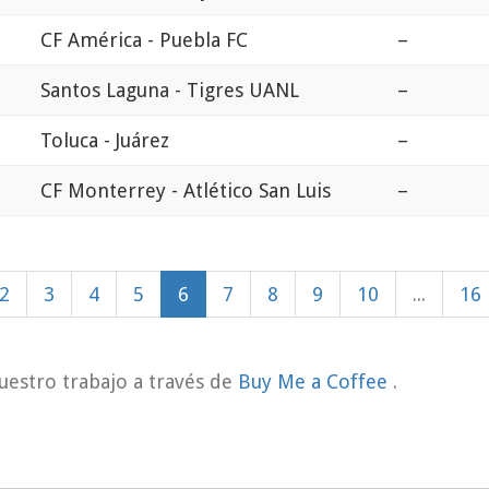
CF América - Puebla FC
–
Santos Laguna - Tigres UANL
–
Toluca - Juárez
–
CF Monterrey - Atlético San Luis
–
2
3
4
5
6
7
8
9
10
...
16
uestro trabajo a través de
Buy Me a Coffee
.