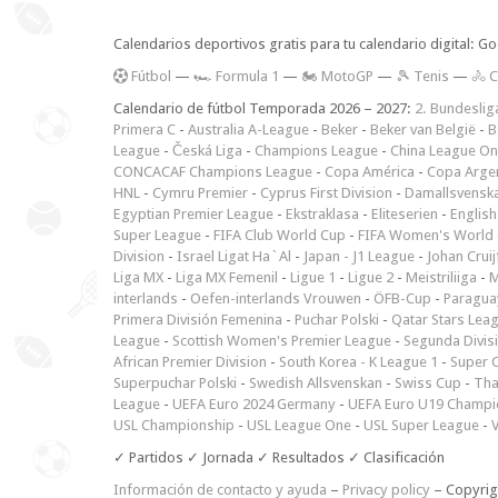
Calendarios deportivos gratis para tu calendario digital: G
F
útbol
—
🏎️ Formula 1
—
🏍 MotoGP
—
🎾 Tenis
—
🚴 C
Calendario de fútbol Temporada 2026 – 2027:
2. Bundeslig
Primera C
-
Australia A-League
-
Beker
-
Beker van België
-
B
League
-
Česká Liga
-
Champions League
-
China League O
CONCACAF Champions League
-
Copa América
-
Copa Arge
HNL
-
Cymru Premier
-
Cyprus First Division
-
Damallsvensk
Egyptian Premier League
-
Ekstraklasa
-
Eliteserien
-
English
Super League
-
FIFA Club World Cup
-
FIFA Women's World 
Division
-
Israel Ligat Ha`Al
-
Japan - J1 League
-
Johan Cruij
Liga MX
-
Liga MX Femenil
-
Ligue 1
-
Ligue 2
-
Meistriliiga
-
M
interlands
-
Oefen-interlands Vrouwen
-
ÖFB-Cup
-
Paraguay
Primera División Femenina
-
Puchar Polski
-
Qatar Stars Lea
League
-
Scottish Women's Premier League
-
Segunda Divis
African Premier Division
-
South Korea - K League 1
-
Super 
Superpuchar Polski
-
Swedish Allsvenskan
-
Swiss Cup
-
Tha
League
-
UEFA Euro 2024 Germany
-
UEFA Euro U19 Champi
USL Championship
-
USL League One
-
USL Super League
-
V
✓ Partidos ✓ Jornada ✓ Resultados ✓ Clasificación
Información de contacto y ayuda
–
Privacy policy
– Copyri