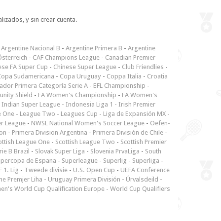
lizados, y sin crear cuenta.
-
Argentine Nacional B
-
Argentine Primera B
-
Argentine
sterreich
-
CAF Champions League
-
Canadian Premier
ese FA Super Cup
-
Chinese Super League
-
Club Friendlies
-
Copa Sudamericana
-
Copa Uruguay
-
Coppa Italia
-
Croatia
ador Primera Categoría Serie A
-
EFL Championship
-
nity Shield
-
FA Women's Championship
-
FA Women's
-
Indian Super League
-
Indonesia Liga 1
-
Irish Premier
e One
-
League Two
-
Leagues Cup
-
Liga de Expansión MX
-
er League
-
NWSL National Women's Soccer League
-
Oefen-
ion
-
Primera Division Argentina
-
Primera División de Chile
-
ottish League One
-
Scottish League Two
-
Scottish Premier
rie B Brazil
-
Slovak Super Liga
-
Slovenia PrvaLiga
-
South
upercopa de Espana
-
Superleague
-
Superlig
-
Superliga
-
 1. Lig
-
Tweede divisie
-
U.S. Open Cup
-
UEFA Conference
ne Premjer Liha
-
Uruguay Primera División
-
Úrvalsdeild
-
n's World Cup Qualification Europe
-
World Cup Qualifiers