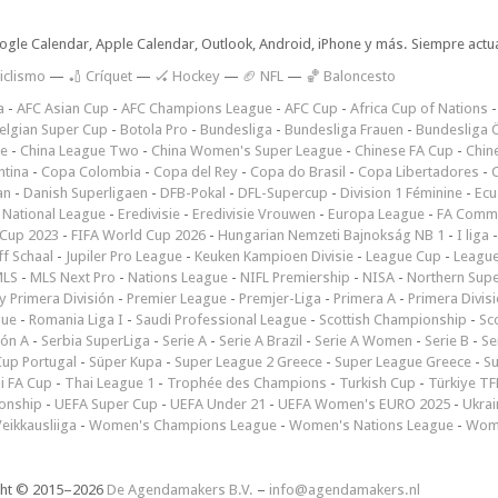
oogle Calendar, Apple Calendar, Outlook, Android, iPhone y más. Siempre actua
iclismo
—
🏏 Críquet
—
🏑 Hockey
—
🏈 NFL
—
🏀 Baloncesto
a
-
AFC Asian Cup
-
AFC Champions League
-
AFC Cup
-
Africa Cup of Nations
elgian Super Cup
-
Botola Pro
-
Bundesliga
-
Bundesliga Frauen
-
Bundesliga Ö
ne
-
China League Two
-
China Women's Super League
-
Chinese FA Cup
-
Chin
ntina
-
Copa Colombia
-
Copa del Rey
-
Copa do Brasil
-
Copa Libertadores
-
an
-
Danish Superligaen
-
DFB-Pokal
-
DFL-Supercup
-
Division 1 Féminine
-
Ecu
 National League
-
Eredivisie
-
Eredivisie Vrouwen
-
Europa League
-
FA Commu
Cup 2023
-
FIFA World Cup 2026
-
Hungarian Nemzeti Bajnokság NB 1
-
I liga
ff Schaal
-
Jupiler Pro League
-
Keuken Kampioen Divisie
-
League Cup
-
Leagu
LS
-
MLS Next Pro
-
Nations League
-
NIFL Premiership
-
NISA
-
Northern Sup
 Primera División
-
Premier League
-
Premjer-Liga
-
Primera A
-
Primera Divis
gue
-
Romania Liga I
-
Saudi Professional League
-
Scottish Championship
-
Sc
ión A
-
Serbia SuperLiga
-
Serie A
-
Serie A Brazil
-
Serie A Women
-
Serie B
-
Se
Cup Portugal
-
Süper Kupa
-
Super League 2 Greece
-
Super League Greece
-
S
i FA Cup
-
Thai League 1
-
Trophée des Champions
-
Turkish Cup
-
Türkiye TFF
onship
-
UEFA Super Cup
-
UEFA Under 21
-
UEFA Women's EURO 2025
-
Ukrai
eikkausliiga
-
Women's Champions League
-
Women's Nations League
-
Wome
ght © 2015–2026
De Agendamakers B.V.
–
info@agendamakers.nl