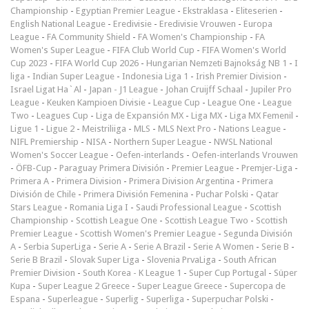
Championship
-
Egyptian Premier League
-
Ekstraklasa
-
Eliteserien
-
English National League
-
Eredivisie
-
Eredivisie Vrouwen
-
Europa
League
-
FA Community Shield
-
FA Women's Championship
-
FA
Women's Super League
-
FIFA Club World Cup
-
FIFA Women's World
Cup 2023
-
FIFA World Cup 2026
-
Hungarian Nemzeti Bajnokság NB 1
-
I
liga
-
Indian Super League
-
Indonesia Liga 1
-
Irish Premier Division
-
Israel Ligat Ha`Al
-
Japan - J1 League
-
Johan Cruijff Schaal
-
Jupiler Pro
League
-
Keuken Kampioen Divisie
-
League Cup
-
League One
-
League
Two
-
Leagues Cup
-
Liga de Expansión MX
-
Liga MX
-
Liga MX Femenil
-
Ligue 1
-
Ligue 2
-
Meistriliiga
-
MLS
-
MLS Next Pro
-
Nations League
-
NIFL Premiership
-
NISA
-
Northern Super League
-
NWSL National
Women's Soccer League
-
Oefen-interlands
-
Oefen-interlands Vrouwen
-
ÖFB-Cup
-
Paraguay Primera División
-
Premier League
-
Premjer-Liga
-
Primera A
-
Primera Division
-
Primera Division Argentina
-
Primera
División de Chile
-
Primera División Femenina
-
Puchar Polski
-
Qatar
Stars League
-
Romania Liga I
-
Saudi Professional League
-
Scottish
Championship
-
Scottish League One
-
Scottish League Two
-
Scottish
Premier League
-
Scottish Women's Premier League
-
Segunda División
A
-
Serbia SuperLiga
-
Serie A
-
Serie A Brazil
-
Serie A Women
-
Serie B
-
Serie B Brazil
-
Slovak Super Liga
-
Slovenia PrvaLiga
-
South African
Premier Division
-
South Korea - K League 1
-
Super Cup Portugal
-
Süper
Kupa
-
Super League 2 Greece
-
Super League Greece
-
Supercopa de
Espana
-
Superleague
-
Superlig
-
Superliga
-
Superpuchar Polski
-