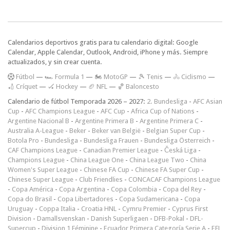
Calendarios deportivos gratis para tu calendario digital: Google
Calendar, Apple Calendar, Outlook, Android, iPhone y más. Siempre
actualizados, y sin crear cuenta.
F
útbol
—
🏎️ Formula 1
—
🏍 MotoGP
—
🎾 Tenis
—
🚴 Ciclismo
—
🏏 Críquet
—
🏑 Hockey
—
🏈 NFL
—
🏀 Baloncesto
Calendario de fútbol Temporada 2026 – 2027:
2. Bundesliga
-
AFC Asian
Cup
-
AFC Champions League
-
AFC Cup
-
Africa Cup of Nations
-
Argentine Nacional B
-
Argentine Primera B
-
Argentine Primera C
-
Australia A-League
-
Beker
-
Beker van België
-
Belgian Super Cup
-
Botola Pro
-
Bundesliga
-
Bundesliga Frauen
-
Bundesliga Österreich
-
CAF Champions League
-
Canadian Premier League
-
Česká Liga
-
Champions League
-
China League One
-
China League Two
-
China
Women's Super League
-
Chinese FA Cup
-
Chinese FA Super Cup
-
Chinese Super League
-
Club Friendlies
-
CONCACAF Champions League
-
Copa América
-
Copa Argentina
-
Copa Colombia
-
Copa del Rey
-
Copa do Brasil
-
Copa Libertadores
-
Copa Sudamericana
-
Copa
Uruguay
-
Coppa Italia
-
Croatia HNL
-
Cymru Premier
-
Cyprus First
Division
-
Damallsvenskan
-
Danish Superligaen
-
DFB-Pokal
-
DFL-
Supercup
-
Division 1 Féminine
-
Ecuador Primera Categoría Serie A
-
EFL