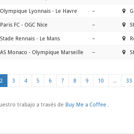
Olympique Lyonnais - Le Havre
–
Gr
Paris FC - OGC Nice
–
Sta
Stade Rennais - Le Mans
–
Ro
AS Monaco - Olympique Marseille
–
Sta
2
3
4
5
6
7
8
9
10
...
33
uestro trabajo a través de
Buy Me a Coffee
.