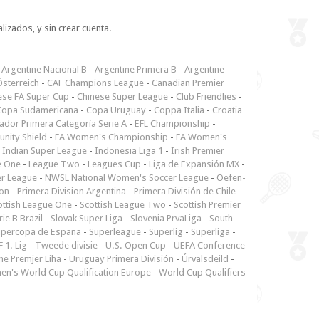
lizados, y sin crear cuenta.
-
Argentine Nacional B
-
Argentine Primera B
-
Argentine
sterreich
-
CAF Champions League
-
Canadian Premier
ese FA Super Cup
-
Chinese Super League
-
Club Friendlies
-
Copa Sudamericana
-
Copa Uruguay
-
Coppa Italia
-
Croatia
ador Primera Categoría Serie A
-
EFL Championship
-
nity Shield
-
FA Women's Championship
-
FA Women's
-
Indian Super League
-
Indonesia Liga 1
-
Irish Premier
e One
-
League Two
-
Leagues Cup
-
Liga de Expansión MX
-
er League
-
NWSL National Women's Soccer League
-
Oefen-
ion
-
Primera Division Argentina
-
Primera División de Chile
-
ottish League One
-
Scottish League Two
-
Scottish Premier
rie B Brazil
-
Slovak Super Liga
-
Slovenia PrvaLiga
-
South
upercopa de Espana
-
Superleague
-
Superlig
-
Superliga
-
 1. Lig
-
Tweede divisie
-
U.S. Open Cup
-
UEFA Conference
ne Premjer Liha
-
Uruguay Primera División
-
Úrvalsdeild
-
n's World Cup Qualification Europe
-
World Cup Qualifiers