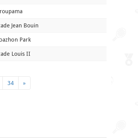
oupama
de Jean Bouin
azhon Park
de Louis II
34
»