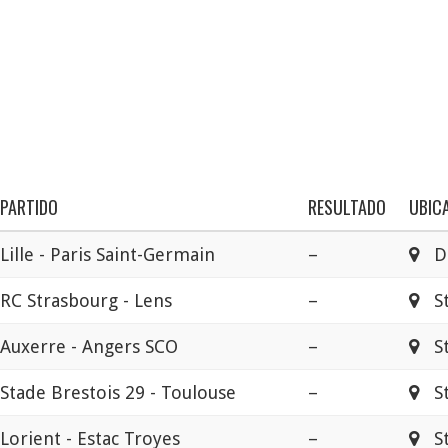
PARTIDO
RESULTADO
UBIC
Lille - Paris Saint-Germain
–
Dec
RC Strasbourg - Lens
–
Sta
Auxerre - Angers SCO
–
St
Stade Brestois 29 - Toulouse
–
Sta
Lorient - Estac Troyes
–
Sta