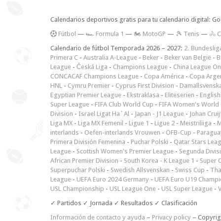
Calendarios deportivos gratis para tu calendario digital: G
F
útbol
—
🏎️ Formula 1
—
🏍 MotoGP
—
🎾 Tenis
—
🚴 C
Calendario de fútbol Temporada 2026 – 2027:
2. Bundeslig
Primera C
-
Australia A-League
-
Beker
-
Beker van België
-
B
League
-
Česká Liga
-
Champions League
-
China League O
CONCACAF Champions League
-
Copa América
-
Copa Arge
HNL
-
Cymru Premier
-
Cyprus First Division
-
Damallsvensk
Egyptian Premier League
-
Ekstraklasa
-
Eliteserien
-
English
Super League
-
FIFA Club World Cup
-
FIFA Women's World 
Division
-
Israel Ligat Ha`Al
-
Japan - J1 League
-
Johan Cruij
Liga MX
-
Liga MX Femenil
-
Ligue 1
-
Ligue 2
-
Meistriliiga
-
M
interlands
-
Oefen-interlands Vrouwen
-
ÖFB-Cup
-
Paraguay
Primera División Femenina
-
Puchar Polski
-
Qatar Stars Lea
League
-
Scottish Women's Premier League
-
Segunda Divis
African Premier Division
-
South Korea - K League 1
-
Super 
Superpuchar Polski
-
Swedish Allsvenskan
-
Swiss Cup
-
Tha
League
-
UEFA Euro 2024 Germany
-
UEFA Euro U19 Champi
USL Championship
-
USL League One
-
USL Super League
-
V
✓ Partidos ✓ Jornada ✓ Resultados ✓ Clasificación
Información de contacto y ayuda
–
Privacy policy
– Copyri