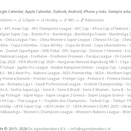
oogle Calendar, Apple Calendar, Outlook, Android, iPhone y más. Siempre actua
iclismo
—
🏏 Críquet
—
🏑 Hockey
—
🏈 NFL
—
🏀 Baloncesto
a
-
AFC Asian Cup
-
AFC Champions League
-
AFC Cup
-
Africa Cup of Nations
elgian Super Cup
-
Botola Pro
-
Bundesliga
-
Bundesliga Frauen
-
Bundesliga Ö
ne
-
China League Two
-
China Women's Super League
-
Chinese FA Cup
-
Chin
ntina
-
Copa Colombia
-
Copa del Rey
-
Copa do Brasil
-
Copa Libertadores
-
an
-
Danish Superligaen
-
DFB-Pokal
-
DFL-Supercup
-
Division 1 Féminine
-
Ecu
 National League
-
Eredivisie
-
Eredivisie Vrouwen
-
Europa League
-
FA Commu
Cup 2023
-
FIFA World Cup 2026
-
Hungarian Nemzeti Bajnokság NB 1
-
I liga
ff Schaal
-
Jupiler Pro League
-
Keuken Kampioen Divisie
-
League Cup
-
Leagu
LS
-
MLS Next Pro
-
Nations League
-
NIFL Premiership
-
NISA
-
Northern Sup
 Primera División
-
Premier League
-
Premjer-Liga
-
Primera A
-
Primera Divis
gue
-
Romania Liga I
-
Saudi Professional League
-
Scottish Championship
-
Sc
ión A
-
Serbia SuperLiga
-
Serie A
-
Serie A Brazil
-
Serie A Women
-
Serie B
-
Se
Cup Portugal
-
Süper Kupa
-
Super League 2 Greece
-
Super League Greece
-
S
i FA Cup
-
Thai League 1
-
Trophée des Champions
-
Turkish Cup
-
Türkiye TFF
onship
-
UEFA Super Cup
-
UEFA Under 21
-
UEFA Women's EURO 2025
-
Ukrai
eikkausliiga
-
Women's Champions League
-
Women's Nations League
-
Wome
ght © 2015–2026
De Agendamakers B.V.
–
info@agendamakers.nl