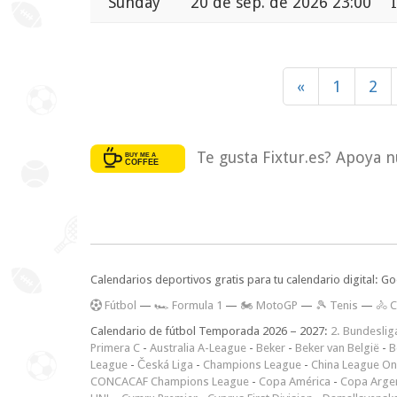
Sunday
20 de sep. de 2026 23:00
«
1
2
Te gusta Fixtur.es? Apoya n
Calendarios deportivos gratis para tu calendario digital: G
F
útbol
—
🏎️ Formula 1
—
🏍 MotoGP
—
🎾 Tenis
—
🚴 C
Calendario de fútbol Temporada 2026 – 2027:
2. Bundeslig
Primera C
-
Australia A-League
-
Beker
-
Beker van België
-
B
League
-
Česká Liga
-
Champions League
-
China League O
CONCACAF Champions League
-
Copa América
-
Copa Arge