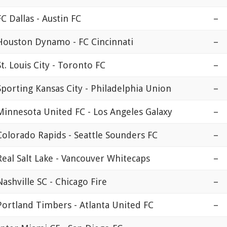
FC Dallas - Austin FC
–
Houston Dynamo - FC Cincinnati
–
St. Louis City - Toronto FC
–
Sporting Kansas City - Philadelphia Union
–
Minnesota United FC - Los Angeles Galaxy
–
Colorado Rapids - Seattle Sounders FC
–
Real Salt Lake - Vancouver Whitecaps
–
Nashville SC - Chicago Fire
–
Portland Timbers - Atlanta United FC
–