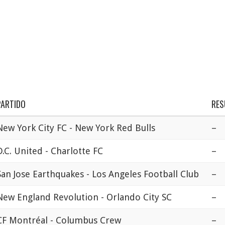
PARTIDO
RES
New York City FC - New York Red Bulls
–
D.C. United - Charlotte FC
–
San Jose Earthquakes - Los Angeles Football Club
–
New England Revolution - Orlando City SC
–
CF Montréal - Columbus Crew
–