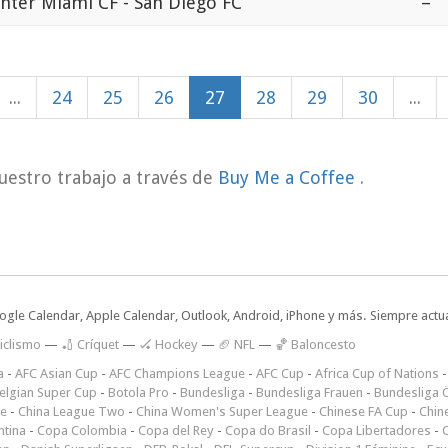
Inter Miami CF - San Diego FC
–
...
24
25
26
27
28
29
30
...
uestro trabajo a través de
Buy Me a Coffee
.
oogle Calendar, Apple Calendar, Outlook, Android, iPhone y más. Siempre actua
iclismo
—
🏏 Críquet
—
🏑 Hockey
—
🏈 NFL
—
🏀 Baloncesto
a
-
AFC Asian Cup
-
AFC Champions League
-
AFC Cup
-
Africa Cup of Nations
elgian Super Cup
-
Botola Pro
-
Bundesliga
-
Bundesliga Frauen
-
Bundesliga Ö
ne
-
China League Two
-
China Women's Super League
-
Chinese FA Cup
-
Chin
ntina
-
Copa Colombia
-
Copa del Rey
-
Copa do Brasil
-
Copa Libertadores
-