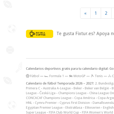
«
1
2
Te gusta Fixtur.es? Apoya n
Calendarios deportivos gratis para tu calendario digital: G
F
útbol
—
🏎️ Formula 1
—
🏍 MotoGP
—
🎾 Tenis
—
🚴 C
Calendario de fútbol Temporada 2026 – 2027:
2. Bundeslig
Primera C
-
Australia A-League
-
Beker
-
Beker van België
-
B
League
-
Česká Liga
-
Champions League
-
China League O
CONCACAF Champions League
-
Copa América
-
Copa Arge
HNL
-
Cymru Premier
-
Cyprus First Division
-
Damallsvensk
Egyptian Premier League
-
Ekstraklasa
-
Eliteserien
-
English
Super League
-
FIFA Club World Cup
-
FIFA Women's World 