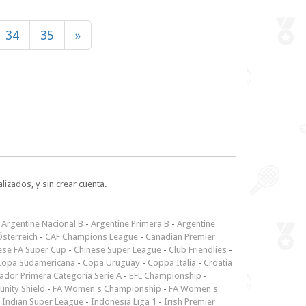
34
35
»
lizados, y sin crear cuenta.
-
Argentine Nacional B
-
Argentine Primera B
-
Argentine
sterreich
-
CAF Champions League
-
Canadian Premier
ese FA Super Cup
-
Chinese Super League
-
Club Friendlies
-
Copa Sudamericana
-
Copa Uruguay
-
Coppa Italia
-
Croatia
ador Primera Categoría Serie A
-
EFL Championship
-
nity Shield
-
FA Women's Championship
-
FA Women's
-
Indian Super League
-
Indonesia Liga 1
-
Irish Premier