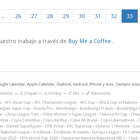
...
26
27
28
29
30
31
32
33
uestro trabajo a través de
Buy Me a Coffee
.
oogle Calendar, Apple Calendar, Outlook, Android, iPhone y más. Siempre actua
iclismo
—
🏏 Críquet
—
🏑 Hockey
—
🏈 NFL
—
🏀 Baloncesto
a
-
AFC Asian Cup
-
AFC Champions League
-
AFC Cup
-
Africa Cup of Nations
elgian Super Cup
-
Botola Pro
-
Bundesliga
-
Bundesliga Frauen
-
Bundesliga Ö
ne
-
China League Two
-
China Women's Super League
-
Chinese FA Cup
-
Chin
ntina
-
Copa Colombia
-
Copa del Rey
-
Copa do Brasil
-
Copa Libertadores
-
an
-
Danish Superligaen
-
DFB-Pokal
-
DFL-Supercup
-
Division 1 Féminine
-
Ecu
 National League
-
Eredivisie
-
Eredivisie Vrouwen
-
Europa League
-
FA Commu
Cup 2023
-
FIFA World Cup 2026
-
Hungarian Nemzeti Bajnokság NB 1
-
I liga