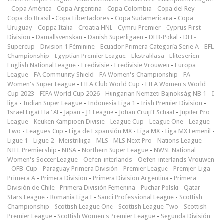
-
Copa América
-
Copa Argentina
-
Copa Colombia
-
Copa del Rey
-
Copa do Brasil
-
Copa Libertadores
-
Copa Sudamericana
-
Copa
Uruguay
-
Coppa Italia
-
Croatia HNL
-
Cymru Premier
-
Cyprus First
Division
-
Damallsvenskan
-
Danish Superligaen
-
DFB-Pokal
-
DFL-
Supercup
-
Division 1 Féminine
-
Ecuador Primera Categoría Serie A
-
EFL
Championship
-
Egyptian Premier League
-
Ekstraklasa
-
Eliteserien
-
English National League
-
Eredivisie
-
Eredivisie Vrouwen
-
Europa
League
-
FA Community Shield
-
FA Women's Championship
-
FA
Women's Super League
-
FIFA Club World Cup
-
FIFA Women's World
Cup 2023
-
FIFA World Cup 2026
-
Hungarian Nemzeti Bajnokság NB 1
-
I
liga
-
Indian Super League
-
Indonesia Liga 1
-
Irish Premier Division
-
Israel Ligat Ha`Al
-
Japan - J1 League
-
Johan Cruijff Schaal
-
Jupiler Pro
League
-
Keuken Kampioen Divisie
-
League Cup
-
League One
-
League
Two
-
Leagues Cup
-
Liga de Expansión MX
-
Liga MX
-
Liga MX Femenil
-
Ligue 1
-
Ligue 2
-
Meistriliiga
-
MLS
-
MLS Next Pro
-
Nations League
-
NIFL Premiership
-
NISA
-
Northern Super League
-
NWSL National
Women's Soccer League
-
Oefen-interlands
-
Oefen-interlands Vrouwen
-
ÖFB-Cup
-
Paraguay Primera División
-
Premier League
-
Premjer-Liga
-
Primera A
-
Primera Division
-
Primera Division Argentina
-
Primera
División de Chile
-
Primera División Femenina
-
Puchar Polski
-
Qatar
Stars League
-
Romania Liga I
-
Saudi Professional League
-
Scottish
Championship
-
Scottish League One
-
Scottish League Two
-
Scottish
Premier League
-
Scottish Women's Premier League
-
Segunda División