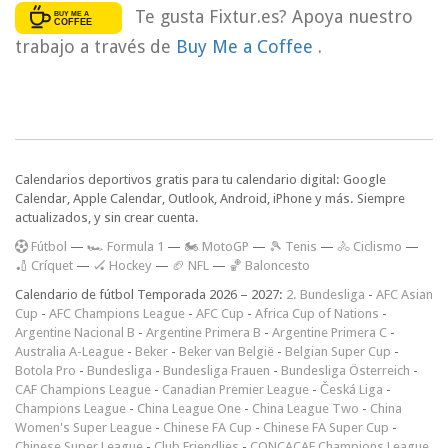
Te gusta Fixtur.es? Apoya nuestro
trabajo a través de
Buy Me a Coffee
.
Calendarios deportivos gratis para tu calendario digital: Google
Calendar, Apple Calendar, Outlook, Android, iPhone y más. Siempre
actualizados, y sin crear cuenta.
F
útbol
—
🏎️ Formula 1
—
🏍 MotoGP
—
🎾 Tenis
—
🚴 Ciclismo
—
🏏 Críquet
—
🏑 Hockey
—
🏈 NFL
—
🏀 Baloncesto
Calendario de fútbol Temporada 2026 – 2027:
2. Bundesliga
-
AFC Asian
Cup
-
AFC Champions League
-
AFC Cup
-
Africa Cup of Nations
-
Argentine Nacional B
-
Argentine Primera B
-
Argentine Primera C
-
Australia A-League
-
Beker
-
Beker van België
-
Belgian Super Cup
-
Botola Pro
-
Bundesliga
-
Bundesliga Frauen
-
Bundesliga Österreich
-
CAF Champions League
-
Canadian Premier League
-
Česká Liga
-
Champions League
-
China League One
-
China League Two
-
China
Women's Super League
-
Chinese FA Cup
-
Chinese FA Super Cup
-
Chinese Super League
-
Club Friendlies
-
CONCACAF Champions League