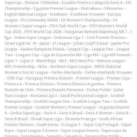
Supercup
-
Division 1 Féminine
-
Ecuador Primera Categoría Serie A
-
EFL
Championship
-
Egyptian Premier League
-
Ekstraklasa
-
Eliteserien
-
English National League
-
Eredivisie
-
Eredivisie Vrouwen
-
Europa
League
-
FA Community Shield
-
FA Women's Championship
-
FA
Women's Super League
-
FIFA Club World Cup
-
FIFA Women's World
Cup 2023
-
FIFA World Cup 2026
-
Hungarian Nemzeti Bajnokság NB 1
-
I
liga
-
Indian Super League
-
Indonesia Liga 1
-
Irish Premier Division
-
Israel Ligat Ha`Al
-
Japan - J1 League
-
Johan Cruijff Schaal
-
Jupiler Pro
League
-
Keuken Kampioen Divisie
-
League Cup
-
League One
-
League
Two
-
Leagues Cup
-
Liga de Expansión MX
-
Liga MX
-
Liga MX Femenil
-
Ligue 1
-
Ligue 2
-
Meistriliiga
-
MLS
-
MLS Next Pro
-
Nations League
-
NIFL Premiership
-
NISA
-
Northern Super League
-
NWSL National
Women's Soccer League
-
Oefen-interlands
-
Oefen-interlands Vrouwen
-
ÖFB-Cup
-
Paraguay Primera División
-
Premier League
-
Premjer-Liga
-
Primera A
-
Primera Division
-
Primera Division Argentina
-
Primera
División de Chile
-
Primera División Femenina
-
Puchar Polski
-
Qatar
Stars League
-
Romania Liga I
-
Saudi Professional League
-
Scottish
Championship
-
Scottish League One
-
Scottish League Two
-
Scottish
Premier League
-
Scottish Women's Premier League
-
Segunda División
A
-
Serbia SuperLiga
-
Serie A
-
Serie A Brazil
-
Serie A Women
-
Serie B
-
Serie B Brazil
-
Slovak Super Liga
-
Slovenia PrvaLiga
-
South African
Premier Division
-
South Korea - K League 1
-
Super Cup Portugal
-
Süper
Kupa
-
Super League 2 Greece
-
Super League Greece
-
Supercopa de
Espana
-
Superleague
-
Superlig
-
Superliga
-
Superpuchar Polski
-