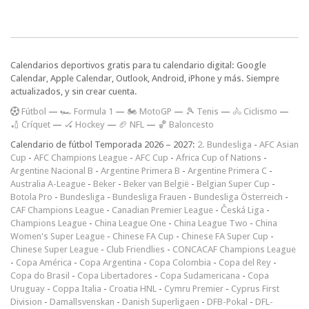
Calendarios deportivos gratis para tu calendario digital: Google
Calendar, Apple Calendar, Outlook, Android, iPhone y más. Siempre
actualizados, y sin crear cuenta.
F
útbol
—
🏎️ Formula 1
—
🏍 MotoGP
—
🎾 Tenis
—
🚴 Ciclismo
—
🏏 Críquet
—
🏑 Hockey
—
🏈 NFL
—
🏀 Baloncesto
Calendario de fútbol Temporada 2026 – 2027:
2. Bundesliga
-
AFC Asian
Cup
-
AFC Champions League
-
AFC Cup
-
Africa Cup of Nations
-
Argentine Nacional B
-
Argentine Primera B
-
Argentine Primera C
-
Australia A-League
-
Beker
-
Beker van België
-
Belgian Super Cup
-
Botola Pro
-
Bundesliga
-
Bundesliga Frauen
-
Bundesliga Österreich
-
CAF Champions League
-
Canadian Premier League
-
Česká Liga
-
Champions League
-
China League One
-
China League Two
-
China
Women's Super League
-
Chinese FA Cup
-
Chinese FA Super Cup
-
Chinese Super League
-
Club Friendlies
-
CONCACAF Champions League
-
Copa América
-
Copa Argentina
-
Copa Colombia
-
Copa del Rey
-
Copa do Brasil
-
Copa Libertadores
-
Copa Sudamericana
-
Copa
Uruguay
-
Coppa Italia
-
Croatia HNL
-
Cymru Premier
-
Cyprus First
Division
-
Damallsvenskan
-
Danish Superligaen
-
DFB-Pokal
-
DFL-