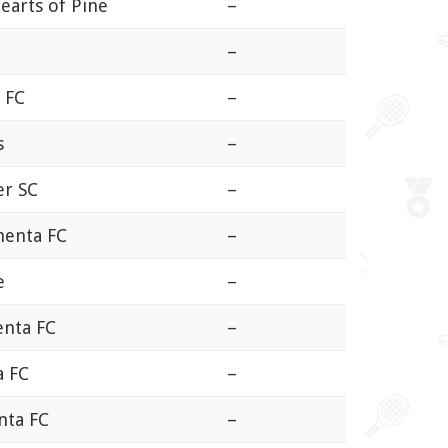
earts of Pine
–
–
 FC
–
s
–
er SC
–
menta FC
–
e
–
enta FC
–
a FC
–
nta FC
–