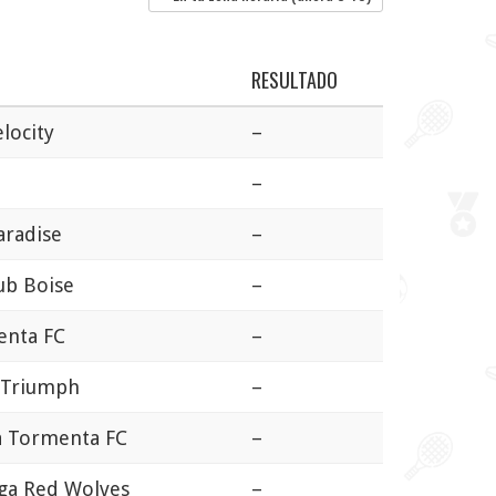
RESULTADO
locity
–
–
aradise
–
ub Boise
–
enta FC
–
e Triumph
–
a Tormenta FC
–
ga Red Wolves
–