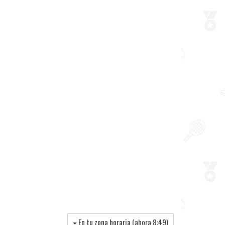
En tu zona horaria (ahora
8:49
)