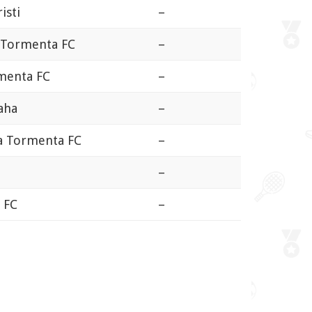
isti
–
a Tormenta FC
–
rmenta FC
–
aha
–
a Tormenta FC
–
–
 FC
–