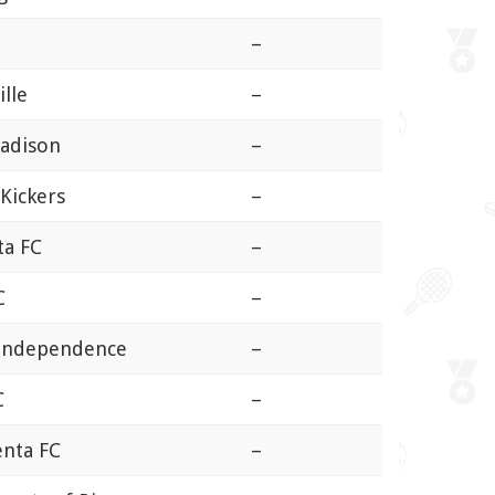
–
lle
–
Madison
–
Kickers
–
ta FC
–
C
–
 Independence
–
C
–
enta FC
–