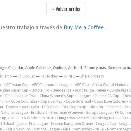
Volver arriba
uestro trabajo a través de
Buy Me a Coffee
.
oogle Calendar, Apple Calendar, Outlook, Android, iPhone y más. Siempre actua
iclismo
—
🏏 Críquet
—
🏑 Hockey
—
🏈 NFL
—
🏀 Baloncesto
a
-
AFC Asian Cup
-
AFC Champions League
-
AFC Cup
-
Africa Cup of Nations
elgian Super Cup
-
Botola Pro
-
Bundesliga
-
Bundesliga Frauen
-
Bundesliga Ö
ne
-
China League Two
-
China Women's Super League
-
Chinese FA Cup
-
Chin
ntina
-
Copa Colombia
-
Copa del Rey
-
Copa do Brasil
-
Copa Libertadores
-
an
-
Danish Superligaen
-
DFB-Pokal
-
DFL-Supercup
-
Division 1 Féminine
-
Ecu
 National League
-
Eredivisie
-
Eredivisie Vrouwen
-
Europa League
-
FA Commu
Cup 2023
-
FIFA World Cup 2026
-
Hungarian Nemzeti Bajnokság NB 1
-
I liga
ff Schaal
-
Jupiler Pro League
-
Keuken Kampioen Divisie
-
League Cup
-
Leagu
LS
-
MLS Next Pro
-
Nations League
-
NIFL Premiership
-
NISA
-
Northern Sup