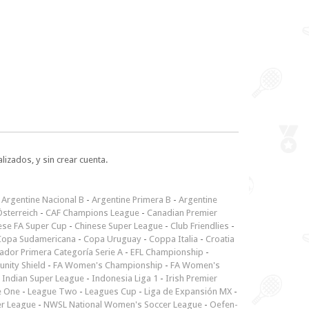
lizados, y sin crear cuenta.
-
Argentine Nacional B
-
Argentine Primera B
-
Argentine
sterreich
-
CAF Champions League
-
Canadian Premier
ese FA Super Cup
-
Chinese Super League
-
Club Friendlies
-
Copa Sudamericana
-
Copa Uruguay
-
Coppa Italia
-
Croatia
ador Primera Categoría Serie A
-
EFL Championship
-
nity Shield
-
FA Women's Championship
-
FA Women's
-
Indian Super League
-
Indonesia Liga 1
-
Irish Premier
e One
-
League Two
-
Leagues Cup
-
Liga de Expansión MX
-
er League
-
NWSL National Women's Soccer League
-
Oefen-