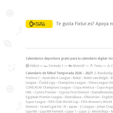
Te gusta Fixtur.es? Apoya n
Calendarios deportivos gratis para tu calendario digital: G
F
útbol
—
🏎️ Formula 1
—
🏍 MotoGP
—
🎾 Tenis
—
🚴 C
Calendario de fútbol Temporada 2026 – 2027:
2. Bundeslig
Primera C
-
Australia A-League
-
Beker
-
Beker van België
-
B
League
-
Česká Liga
-
Champions League
-
China League O
CONCACAF Champions League
-
Copa América
-
Copa Arge
HNL
-
Cymru Premier
-
Cyprus First Division
-
Damallsvensk
Egyptian Premier League
-
Ekstraklasa
-
Eliteserien
-
English
Super League
-
FIFA Club World Cup
-
FIFA Women's World 
Division
-
Israel Ligat Ha`Al
-
Japan - J1 League
-
Johan Cruij
Liga MX
-
Liga MX Femenil
-
Ligue 1
-
Ligue 2
-
Meistriliiga
-
M