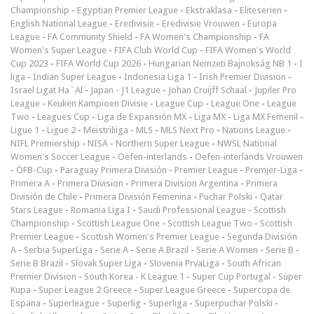
Championship
-
Egyptian Premier League
-
Ekstraklasa
-
Eliteserien
-
English National League
-
Eredivisie
-
Eredivisie Vrouwen
-
Europa
League
-
FA Community Shield
-
FA Women's Championship
-
FA
Women's Super League
-
FIFA Club World Cup
-
FIFA Women's World
Cup 2023
-
FIFA World Cup 2026
-
Hungarian Nemzeti Bajnokság NB 1
-
I
liga
-
Indian Super League
-
Indonesia Liga 1
-
Irish Premier Division
-
Israel Ligat Ha`Al
-
Japan - J1 League
-
Johan Cruijff Schaal
-
Jupiler Pro
League
-
Keuken Kampioen Divisie
-
League Cup
-
League One
-
League
Two
-
Leagues Cup
-
Liga de Expansión MX
-
Liga MX
-
Liga MX Femenil
-
Ligue 1
-
Ligue 2
-
Meistriliiga
-
MLS
-
MLS Next Pro
-
Nations League
-
NIFL Premiership
-
NISA
-
Northern Super League
-
NWSL National
Women's Soccer League
-
Oefen-interlands
-
Oefen-interlands Vrouwen
-
ÖFB-Cup
-
Paraguay Primera División
-
Premier League
-
Premjer-Liga
-
Primera A
-
Primera Division
-
Primera Division Argentina
-
Primera
División de Chile
-
Primera División Femenina
-
Puchar Polski
-
Qatar
Stars League
-
Romania Liga I
-
Saudi Professional League
-
Scottish
Championship
-
Scottish League One
-
Scottish League Two
-
Scottish
Premier League
-
Scottish Women's Premier League
-
Segunda División
A
-
Serbia SuperLiga
-
Serie A
-
Serie A Brazil
-
Serie A Women
-
Serie B
-
Serie B Brazil
-
Slovak Super Liga
-
Slovenia PrvaLiga
-
South African
Premier Division
-
South Korea - K League 1
-
Super Cup Portugal
-
Süper
Kupa
-
Super League 2 Greece
-
Super League Greece
-
Supercopa de
Espana
-
Superleague
-
Superlig
-
Superliga
-
Superpuchar Polski
-