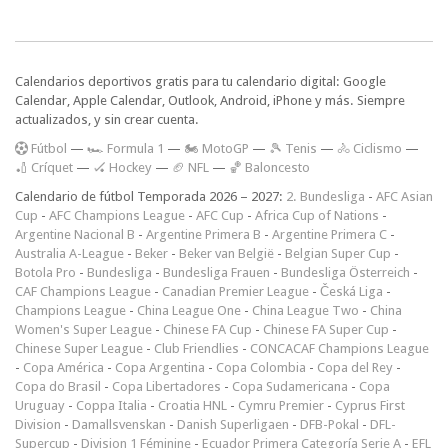
Calendarios deportivos gratis para tu calendario digital: Google
Calendar, Apple Calendar, Outlook, Android, iPhone y más. Siempre
actualizados, y sin crear cuenta.
F
útbol
—
🏎️ Formula 1
—
🏍 MotoGP
—
🎾 Tenis
—
🚴 Ciclismo
—
🏏 Críquet
—
🏑 Hockey
—
🏈 NFL
—
🏀 Baloncesto
Calendario de fútbol Temporada 2026 – 2027:
2. Bundesliga
-
AFC Asian
Cup
-
AFC Champions League
-
AFC Cup
-
Africa Cup of Nations
-
Argentine Nacional B
-
Argentine Primera B
-
Argentine Primera C
-
Australia A-League
-
Beker
-
Beker van België
-
Belgian Super Cup
-
Botola Pro
-
Bundesliga
-
Bundesliga Frauen
-
Bundesliga Österreich
-
CAF Champions League
-
Canadian Premier League
-
Česká Liga
-
Champions League
-
China League One
-
China League Two
-
China
Women's Super League
-
Chinese FA Cup
-
Chinese FA Super Cup
-
Chinese Super League
-
Club Friendlies
-
CONCACAF Champions League
-
Copa América
-
Copa Argentina
-
Copa Colombia
-
Copa del Rey
-
Copa do Brasil
-
Copa Libertadores
-
Copa Sudamericana
-
Copa
Uruguay
-
Coppa Italia
-
Croatia HNL
-
Cymru Premier
-
Cyprus First
Division
-
Damallsvenskan
-
Danish Superligaen
-
DFB-Pokal
-
DFL-
Supercup
-
Division 1 Féminine
-
Ecuador Primera Categoría Serie A
-
EFL