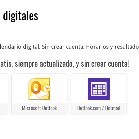
 digitales
alendario digital. Sin crear cuenta. Horarios y resulta
atis, siempre actualizado, y sin crear cuenta!
Microsoft Outlook
Outlook.com / Hotmail