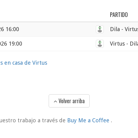
PARTIDO
26 16:00
Dila - Virtu
026 19:00
Virtus - Dil
s en casa de Virtus
Volver arriba
uestro trabajo a través de
Buy Me a Coffee
.