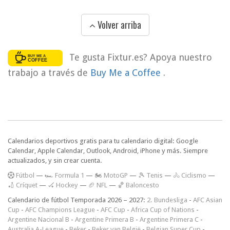
Volver arriba
Te gusta Fixtur.es? Apoya nuestro
trabajo a través de
Buy Me a Coffee
.
Calendarios deportivos gratis para tu calendario digital: Google
Calendar, Apple Calendar, Outlook, Android, iPhone y más. Siempre
actualizados, y sin crear cuenta.
F
útbol
—
🏎️ Formula 1
—
🏍 MotoGP
—
🎾 Tenis
—
🚴 Ciclismo
—
🏏 Críquet
—
🏑 Hockey
—
🏈 NFL
—
🏀 Baloncesto
Calendario de fútbol Temporada 2026 – 2027:
2. Bundesliga
-
AFC Asian
Cup
-
AFC Champions League
-
AFC Cup
-
Africa Cup of Nations
-
Argentine Nacional B
-
Argentine Primera B
-
Argentine Primera C
-
Australia A-League
-
Beker
-
Beker van België
-
Belgian Super Cup
-