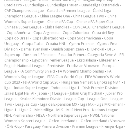
Botola Pro
-
Bundesliga
-
Bundesliga Frauen
-
Bundesliga Österreich
-
CAF Champions League
-
Canadian Premier League
-
Česká Liga
-
Champions League
-
China League One
-
China League Two
-
China
Women's Super League
-
Chinese FA Cup
-
Chinese FA Super Cup
-
Chinese Super League
-
Club Friendlies
-
CONCACAF Champions League
-
Copa América
-
Copa Argentina
-
Copa Colombia
-
Copa del Rey
-
Copa do Brasil
-
Copa Libertadores
-
Copa Sudamericana
-
Copa
Uruguay
-
Coppa Italia
-
Croatia HNL
-
Cymru Premier
-
Cyprus First
Division
-
Damallsvenskan
-
Danish Superligaen
-
DFB-Pokal
-
DFL-
Supercup
-
Division 1 Féminine
-
Ecuador Primera Categoría Serie A
-
EFL
Championship
-
Egyptian Premier League
-
Ekstraklasa
-
Eliteserien
-
English National League
-
Eredivisie
-
Eredivisie Vrouwen
-
Europa
League
-
FA Community Shield
-
FA Women's Championship
-
FA
Women's Super League
-
FIFA Club World Cup
-
FIFA Women's World
Cup 2023
-
FIFA World Cup 2026
-
Hungarian Nemzeti Bajnokság NB 1
-
I
liga
-
Indian Super League
-
Indonesia Liga 1
-
Irish Premier Division
-
Israel Ligat Ha`Al
-
Japan - J1 League
-
Johan Cruijff Schaal
-
Jupiler Pro
League
-
Keuken Kampioen Divisie
-
League Cup
-
League One
-
League
Two
-
Leagues Cup
-
Liga de Expansión MX
-
Liga MX
-
Liga MX Femenil
-
Ligue 1
-
Ligue 2
-
Meistriliiga
-
MLS
-
MLS Next Pro
-
Nations League
-
NIFL Premiership
-
NISA
-
Northern Super League
-
NWSL National
Women's Soccer League
-
Oefen-interlands
-
Oefen-interlands Vrouwen
-
ÖFB-Cup
-
Paraguay Primera División
-
Premier League
-
Premjer-Liga
-