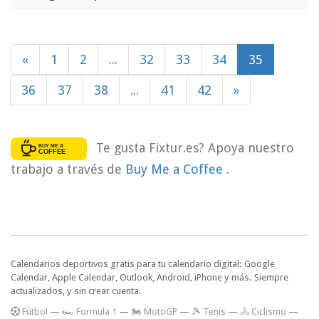
«
1
2
...
32
33
34
35
36
37
38
...
41
42
»
Te gusta Fixtur.es? Apoya nuestro
trabajo a través de
Buy Me a Coffee
.
Calendarios deportivos gratis para tu calendario digital: Google
Calendar, Apple Calendar, Outlook, Android, iPhone y más. Siempre
actualizados, y sin crear cuenta.
F
útbol
—
🏎️ Formula 1
—
🏍 MotoGP
—
🎾 Tenis
—
🚴 Ciclismo
—