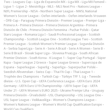
Two
-
Leagues Cup
-
Liga de Expansión MX
-
Liga MX
-
Liga MX Femenil
-
Ligue 1
-
Ligue 2
-
Meistriliiga
-
MLS
-
MLS Next Pro
-
Nations League
-
NIFL Premiership
-
NISA
-
Northern Super League
-
NWSL National
Women's Soccer League
-
Oefen-interlands
-
Oefen-interlands Vrouwen
-
ÖFB-Cup
-
Paraguay Primera División
-
Premier League
-
Premjer-Liga
-
Primera A
-
Primera Division
-
Primera Division Argentina
-
Primera
División de Chile
-
Primera División Femenina
-
Puchar Polski
-
Qatar
Stars League
-
Romania Liga I
-
Saudi Professional League
-
Scottish
Championship
-
Scottish League One
-
Scottish League Two
-
Scottish
Premier League
-
Scottish Women's Premier League
-
Segunda División
A
-
Serbia SuperLiga
-
Serie A
-
Serie A Brazil
-
Serie A Women
-
Serie B
-
Serie B Brazil
-
Slovak Super Liga
-
Slovenia PrvaLiga
-
South African
Premier Division
-
South Korea - K League 1
-
Super Cup Portugal
-
Süper
Kupa
-
Super League 2 Greece
-
Super League Greece
-
Supercopa de
Espana
-
Superleague
-
Superlig
-
Superliga
-
Superpuchar Polski
-
Swedish Allsvenskan
-
Swiss Cup
-
Thai FA Cup
-
Thai League 1
-
Trophée des Champions
-
Turkish Cup
-
Türkiye TFF 1. Lig
-
Tweede
divisie
-
U.S. Open Cup
-
UEFA Conference League
-
UEFA Euro 2024
Germany
-
UEFA Euro U19 Championship
-
UEFA Super Cup
-
UEFA
Under 21
-
UEFA Women's EURO 2025
-
Ukraine Premjer Liha
-
Uruguay
Primera División
-
Úrvalsdeild
-
USL Championship
-
USL League One
-
USL Super League
-
Veikkausliiga
-
Women's Champions League
-
Women's Nations League
-
Women's World Cup Qualification Europe
-
World Cup Qualifiers