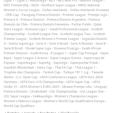
Ligue 1
-
Ligue 2
-
Meistriliiga
-
MLS
-
MLS Next Pro
-
Nations League
-
NIFL Premiership
-
NISA
-
Northern Super League
-
NWSL National
Women's Soccer League
-
Oefen-interlands
-
Oefen-interlands Vrouwen
-
ÖFB-Cup
-
Paraguay Primera División
-
Premier League
-
Premjer-Liga
-
Primera A
-
Primera Division
-
Primera Division Argentina
-
Primera
División de Chile
-
Primera División Femenina
-
Puchar Polski
-
Qatar
Stars League
-
Romania Liga I
-
Saudi Professional League
-
Scottish
Championship
-
Scottish League One
-
Scottish League Two
-
Scottish
Premier League
-
Scottish Women's Premier League
-
Segunda División
A
-
Serbia SuperLiga
-
Serie A
-
Serie A Brazil
-
Serie A Women
-
Serie B
-
Serie B Brazil
-
Slovak Super Liga
-
Slovenia PrvaLiga
-
South African
Premier Division
-
South Korea - K League 1
-
Super Cup Portugal
-
Süper
Kupa
-
Super League 2 Greece
-
Super League Greece
-
Supercopa de
Espana
-
Superleague
-
Superlig
-
Superliga
-
Superpuchar Polski
-
Swedish Allsvenskan
-
Swiss Cup
-
Thai FA Cup
-
Thai League 1
-
Trophée des Champions
-
Turkish Cup
-
Türkiye TFF 1. Lig
-
Tweede
divisie
-
U.S. Open Cup
-
UEFA Conference League
-
UEFA Euro 2024
Germany
-
UEFA Euro U19 Championship
-
UEFA Super Cup
-
UEFA
Under 21
-
UEFA Women's EURO 2025
-
Ukraine Premjer Liha
-
Uruguay
Primera División
-
Úrvalsdeild
-
USL Championship
-
USL League One
-
USL Super League
-
Veikkausliiga
-
Women's Champions League
-
Women's Nations League
-
Women's World Cup Qualification Europe
-
World Cup Qualifiers