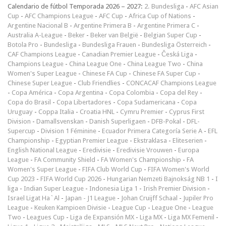
Calendario de fútbol Temporada 2026 – 2027:
2. Bundesliga
-
AFC Asian
Cup
-
AFC Champions League
-
AFC Cup
-
Africa Cup of Nations
-
Argentine Nacional B
-
Argentine Primera B
-
Argentine Primera C
-
Australia A-League
-
Beker
-
Beker van België
-
Belgian Super Cup
-
Botola Pro
-
Bundesliga
-
Bundesliga Frauen
-
Bundesliga Österreich
-
CAF Champions League
-
Canadian Premier League
-
Česká Liga
-
Champions League
-
China League One
-
China League Two
-
China
Women's Super League
-
Chinese FA Cup
-
Chinese FA Super Cup
-
Chinese Super League
-
Club Friendlies
-
CONCACAF Champions League
-
Copa América
-
Copa Argentina
-
Copa Colombia
-
Copa del Rey
-
Copa do Brasil
-
Copa Libertadores
-
Copa Sudamericana
-
Copa
Uruguay
-
Coppa Italia
-
Croatia HNL
-
Cymru Premier
-
Cyprus First
Division
-
Damallsvenskan
-
Danish Superligaen
-
DFB-Pokal
-
DFL-
Supercup
-
Division 1 Féminine
-
Ecuador Primera Categoría Serie A
-
EFL
Championship
-
Egyptian Premier League
-
Ekstraklasa
-
Eliteserien
-
English National League
-
Eredivisie
-
Eredivisie Vrouwen
-
Europa
League
-
FA Community Shield
-
FA Women's Championship
-
FA
Women's Super League
-
FIFA Club World Cup
-
FIFA Women's World
Cup 2023
-
FIFA World Cup 2026
-
Hungarian Nemzeti Bajnokság NB 1
-
I
liga
-
Indian Super League
-
Indonesia Liga 1
-
Irish Premier Division
-
Israel Ligat Ha`Al
-
Japan - J1 League
-
Johan Cruijff Schaal
-
Jupiler Pro
League
-
Keuken Kampioen Divisie
-
League Cup
-
League One
-
League
Two
-
Leagues Cup
-
Liga de Expansión MX
-
Liga MX
-
Liga MX Femenil
-